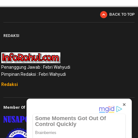
Kode
Etik
BACK TO TOP
Internal
KEJ
REDAKSI
Disclaimer
Tentang
Kami
Pedoman
Penanggung Jawab : Febri Wahyudi
Media
Pimpinan Redaksi : Febri Wahyudi
Siber
Redaksi
Redaksi
Index
×
All
Member Of