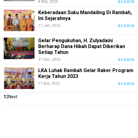
8 Mar, 2023
BUDAYA
Keberadaan Suku Mandailing Di Rambah,
jawabarat
Ini Sejarahnya
17 Jan, 2023
BUDAYA
Guide
Money
Gelar Pengukuhan, H. Zulyadaini
Berharap Dana Hibah Dapat Diberikan
Liputan
Setiap Tahun
21 Dec, 2022
BUDAYA
Real
LKA Luhak Rambah Gelar Raker Program
Gadget
Kerja Tahun 2023
Guide
17 Nov, 2022
BUDAYA
Cat
Food
1
2
Next
Lifestyle
Review
Pinjol
SourceCode