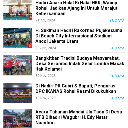
Hadiri Acara Halal Bi Halal HKR, Wabup
Nasional
Rohul: Jadikan Ajang Ini Untuk Merajut
Kebersamaan
Daerah
21 Apr, 2024
BUDAYA
Kesehatan
H. Sukiman Hadiri Rakornas Pujakesuma
Di Beach City Internasional Stadium
Agama
Ancol Jakarta Utara
23 Jan, 2024
Pendidikan
BUDAYA
Bangkitkan Tradisi Budaya Masyarakat,
Hukum/Kriminal
Desa Serombo Indah Gelar Lomba Masak
Itak Kelamai
Politik
30 Nov, 2023
BUDAYA
Pertanian
Di Hadiri Plt Gubri & Bupati, Pengurus
DPC IKANAS Rohul Resmi Dikukuhkan
N
E
19 Nov, 2023
BUDAYA
T
W
Acara Tahunan Mandai Ulu Taon Di Desa
O
R
RTB Dihadiri Wagubri H. Edy Natar
K
Nasution