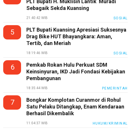
PLT Bupati H. Muklisin Lantik Muradi
Loker
Sebagaik Sekda Kuansing
InfoKepri
21:40:42 WIB
SOSIAL
KuansingTerkini
PLT Bupati Kuansing Apresiasi Suksesnya
5
Drag Bike HUT Bhayangkara: Aman,
Bisnis
Tertib, dan Meriah
Sehat
18:19:46 WIB
SOSIAL
PotensiRohil
Pemkab Rokan Hulu Perkuat SDM
6
LabuhanBatu
Keinsinyuran, IKD Jadi Fondasi Kebijakan
Pembangunan
Info
Rohul
18:35:44 WIB
PEMERINTAH
Nusapos
Bongkar Komplotan Curanmor di Rohul
7
Satu Pelaku Ditangkap, Enam Kendaraan
Karir
Berhasil Dikembalik
pendidikan
11:04:37 WIB
HUKUM/KRIMINAL