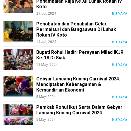
Penambalan Raja Ke XII Luhak Rokan IV
U
Koto
21 Jul, 2024
BUDAYA
Penobatan dan Penabalan Gelar
Home
Permaisuri dan Bangsawan Di Luhak
Rokan IV Koto
Wisata
19 Jul, 2024
BUDAYA
Agama
Bupati Rohul Hadiri Perayaan Milad IKJR
Ke-18 Di Siak
Umkm
12 May, 2024
BUDAYA
Kuliner
Gebyar Lancang Kuning Carnival 2024:
Wisata
Menciptakan Keberagaman &
Kemandirian Ekonomi
Sosial/Ekonomi
5 May, 2024
BUDAYA
Lalu
Pemkab Rohul Ikut Serta Dalam Gebyar
Lintas
Lancang Kuning Carnival 2024
Pembangunan
5 May, 2024
BUDAYA
Pemerintah