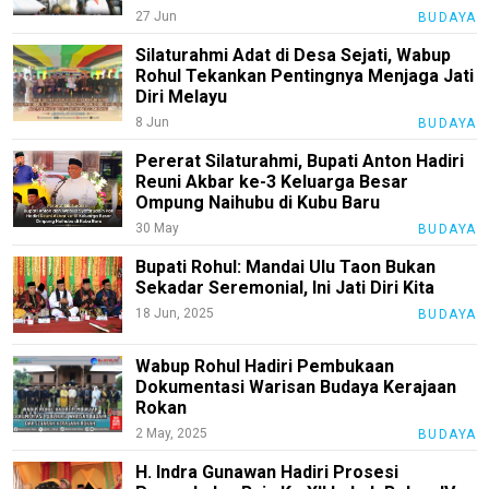
27 Jun
BUDAYA
Silaturahmi Adat di Desa Sejati, Wabup
Rohul Tekankan Pentingnya Menjaga Jati
Diri Melayu
8 Jun
BUDAYA
Pererat Silaturahmi, Bupati Anton Hadiri
Reuni Akbar ke-3 Keluarga Besar
Ompung Naihubu di Kubu Baru
30 May
BUDAYA
Bupati Rohul: Mandai Ulu Taon Bukan
Sekadar Seremonial, Ini Jati Diri Kita
18 Jun, 2025
BUDAYA
Wabup Rohul Hadiri Pembukaan
Dokumentasi Warisan Budaya Kerajaan
Rokan
2 May, 2025
BUDAYA
M
E
H. Indra Gunawan Hadiri Prosesi
N