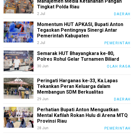
Manajemen Media Ketahanan Pangan
Tingkat Polda Riau
Lifestyle
2 Jul
DAERAH
Review
Momentum HUT APKASI, Bupati Anton
Pinjol
Tegaskan Pentingnya Sinergi Antar
Pemerintah Kabupaten
SourceCode
2 Jul
PEMERINTAH
Otomotif
Semarak HUT Bhayangkara ke-80,
infotorial
Polres Rohul Gelar Turnamen Biliard
30 Jun
OLAH RAGA
Tutor
Theme
Peringati Harganas ke-33, Ka.Lapas
Tekankan Peran Keluarga dalam
Sains
Membangun SDM Berkualitas
29 Jun
DAERAH
Finance
Perhatian Bupati Anton Menguatkan
Entertain
Mental Kafilah Rokan Hulu di Arena MTQ
Provinsi Riau
Edukasi
28 Jun
PEMERINTAH
InfoTerbaru