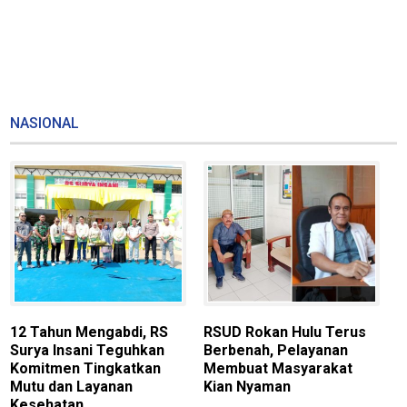
NASIONAL
12 Tahun Mengabdi, RS
RSUD Rokan Hulu Terus
L
Surya Insani Teguhkan
Berbenah, Pelayanan
H
Komitmen Tingkatkan
Membuat Masyarakat
K
Mutu dan Layanan
Kian Nyaman
6
Kesehatan