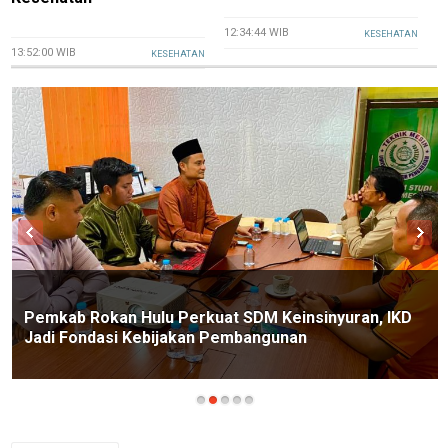
12:34:44 WIB
1
KESEHATAN
13:52:00 WIB
KESEHATAN
Pemkab Rokan Hulu Perkuat SDM Keinsinyuran, IKD
Jadi Fondasi Kebijakan Pembangunan