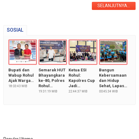
SELANJUTNYA...
Traveling
Sport
SOSIAL
TeknoPedia
Blog
Techno
Guide
Bupati dan
Semarak HUT
Ketua ESI
Bangun
Automotive
Wabup Rohul
Bhayangkara
Rohul:
Kebersamaan
Guide
Ajak Warga…
ke-80, Polres
Kapolres Cup
dan Hidup
Rohul…
Jadi…
Sehat, Lapas…
18:03:43 WIB
Trending
19:31:19 WIB
22:44:37 WIB
00:45:34 WIB
Smartphone
Guide
EduBudaya
EduStyle