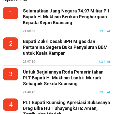
Populer Utama
TeknoGame
Economy
Selamatkan Uang Negara 74.97 Miliar Plt.
1
Bupati H. Muklisin Berikan Penghargaan
Tekno
Kepada Kejari Kuansing
Recipes
21:00:56
SOSIAL
Loker
Bupati Zukri Desak BPH Migas dan
2
InfoKepri
Pertamina Segera Buka Penyaluran BBM
untuk Kuala Kampar
KuansingTerkini
21:07:30
SOSIAL
Bisnis
Untuk Berjalannya Roda Pemerintahan
3
Sehat
PLT Bupati H. Muklisin Lantik Muradi
Sebagaik Sekda Kuansing
PotensiRohil
LabuhanBatu
21:40:42
SOSIAL
Info
PLT Bupati Kuansing Apresiasi Suksesnya
4
Rohul
Drag Bike HUT Bhayangkara: Aman,