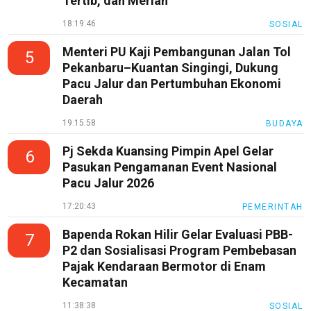
Tertib, dan Meriah
Nusapos
18:19:46
SOSIAL
Karir
Menteri PU Kaji Pembangunan Jalan Tol
5
Pekanbaru–Kuantan Singingi, Dukung
pendidikan
Pacu Jalur dan Pertumbuhan Ekonomi
Kode
Daerah
Etik
Internal
19:15:58
BUDAYA
KEJ
Pj Sekda Kuansing Pimpin Apel Gelar
6
Pasukan Pengamanan Event Nasional
Disclaimer
Pacu Jalur 2026
Tentang
17:20:43
PEMERINTAH
Kami
Bapenda Rokan Hilir Gelar Evaluasi PBB-
7
Pedoman
P2 dan Sosialisasi Program Pembebasan
Media
Pajak Kendaraan Bermotor di Enam
Siber
Kecamatan
Redaksi
11:38:38
SOSIAL