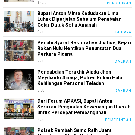
N
14 Jul
PENDIDIKAN
E
T
Bupati Anton Minta Kedudukan Lima
W
Luhak Diperjelas Sebelum Penabalan
O
Gelar Datuk Setia Amanah
R
K
9 Jul
BUDAYA
Penuhi Syarat Restorative Justice, Kejari
Rokan Hulu Hentikan Penuntutan Dua
Perkara Pidana
jawabarat
7 Jul
DAERAH
Guide
Pengabdian Terakhir Aipda Jhon
Money
Meydianto Sinaga, Polres Rokan Hulu
Kehilangan Personel Teladan
Liputan
3 Jul
DAERAH
Real
Dari Forum APKASI, Bupati Anton
Serukan Penguatan Kewenangan Daerah
Gadget
untuk Percepat Pembangunan
Guide
2 Jul
PEMERINTAH
Cat
Polsek Rambah Samo Raih Juara
Food