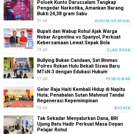
Polsek Kunto Darussalam Tangkap
Pengedar Narkotika, Amankan Barang
Lalu
Bukti 24,38 gram Sabu
Lintas
21 Jul
HUKUM/KRIMINAL
Pembangunan
Bupati dan Wabup Rohul Ajak Warga
Pemerintah
Nobar Argentina vs Spanyol, Perkuat
Kebersamaan Lewat Sepak Bola
Nasional
19 Jul
OLAH RAGA
Daerah
Bullying Bukan Candaan, Sat Binmas
Polres Rokan Hulu Bekali Siswa Baru
Kesehatan
MTsN 3 dengan Edukasi Hukum
Agama
17 Jul
PENDIDIKAN
Gelar Raja Haiti Kembali Hidup di Napitu
Pendidikan
Huta; Penabalan Sutan Mahmud Tandai
Hukum/Kriminal
Regenerasi Kepemimpinan
15 Jul
BUDAYA
Politik
Tak Sekadar Menyalurkan Dana, BRI
Pertanian
Ujung Batu Hadir Perkuat Masa Depan
Pelajar Rohul