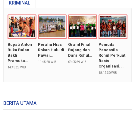
KRIMINAL
Bupati Anton
Perahu Hias
Grand Final
Pemuda
Buka Bulan
Rokan Hulu di
Bujang dan
Pancasila
Bakti
Pawai…
Dara Rohul…
Rohul Perkuat
Pramuka…
Basis
11:45:28 WIB
09:05:59 WIB
Organisasi,…
14:43:28 WIB
18:12:30 WIB
BERITA UTAMA