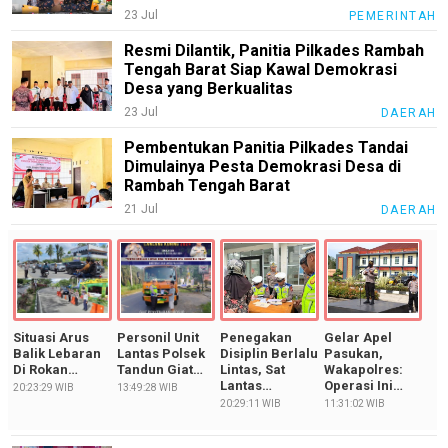
23 Jul
PEMERINTAH
Resmi Dilantik, Panitia Pilkades Rambah
Tengah Barat Siap Kawal Demokrasi
Desa yang Berkualitas
M
E
23 Jul
DAERAH
N
U
Pembentukan Panitia Pilkades Tandai
Dimulainya Pesta Demokrasi Desa di
Rambah Tengah Barat
21 Jul
DAERAH
Home
Wisata
Agama
Umkm
Situasi Arus
Personil Unit
Penegakan
Gelar Apel
Balik Lebaran
Lantas Polsek
Disiplin Berlalu
Pasukan,
Kuliner
Di Rokan…
Tandun Giat…
Lintas, Sat
Wakapolres:
Lantas…
Operasi Ini…
20:23:29 WIB
13:49:28 WIB
Wisata
20:29:11 WIB
11:31:02 WIB
Sosial/Ekonomi