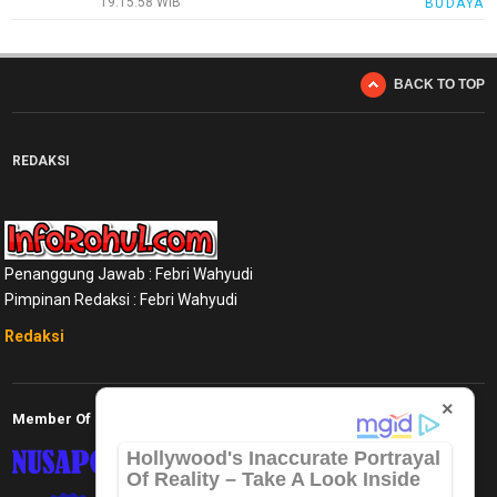
19:15:58 WIB
BUDAYA
Kode
Etik
Internal
BACK TO TOP
KEJ
Disclaimer
REDAKSI
Tentang
Kami
Pedoman
Media
Penanggung Jawab : Febri Wahyudi
Siber
Pimpinan Redaksi : Febri Wahyudi
Redaksi
Redaksi
Index
All
×
Member Of