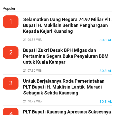
Blog
Populer
Techno
Guide
Selamatkan Uang Negara 74.97 Miliar Plt.
1
Bupati H. Muklisin Berikan Penghargaan
Automotive
Kepada Kejari Kuansing
Guide
21:00:56 WIB
SOSIAL
Trending
Bupati Zukri Desak BPH Migas dan
2
Smartphone
Pertamina Segera Buka Penyaluran BBM
Guide
untuk Kuala Kampar
EduBudaya
21:07:30 WIB
SOSIAL
EduStyle
Untuk Berjalannya Roda Pemerintahan
3
TeknoGame
PLT Bupati H. Muklisin Lantik Muradi
Sebagaik Sekda Kuansing
Economy
21:40:42 WIB
SOSIAL
Tekno
PLT Bupati Kuansing Apresiasi Suksesnya
Recipes
4