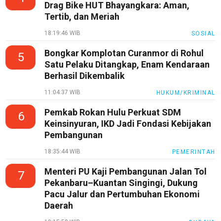
Drag Bike HUT Bhayangkara: Aman,
Loker
Tertib, dan Meriah
InfoKepri
18:19:46 WIB
SOSIAL
KuansingTerkini
Bongkar Komplotan Curanmor di Rohul
5
Satu Pelaku Ditangkap, Enam Kendaraan
Bisnis
Berhasil Dikembalik
Sehat
11:04:37 WIB
HUKUM/KRIMINAL
PotensiRohil
Pemkab Rokan Hulu Perkuat SDM
6
LabuhanBatu
Keinsinyuran, IKD Jadi Fondasi Kebijakan
Pembangunan
Info
Rohul
18:35:44 WIB
PEMERINTAH
Nusapos
Menteri PU Kaji Pembangunan Jalan Tol
7
Pekanbaru–Kuantan Singingi, Dukung
Pacu Jalur dan Pertumbuhan Ekonomi
Karir
Daerah
pendidikan