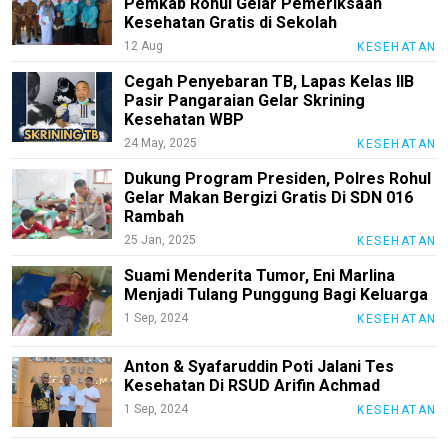
Pemkab Rohul Gelar Pemeriksaan
N
U
Kesehatan Gratis di Sekolah
12 Aug
KESEHATAN
Cegah Penyebaran TB, Lapas Kelas IIB
Pasir Pangaraian Gelar Skrining
Home
Kesehatan WBP
Wisata
24 May, 2025
KESEHATAN
Agama
Dukung Program Presiden, Polres Rohul
Gelar Makan Bergizi Gratis Di SDN 016
Umkm
Rambah
25 Jan, 2025
KESEHATAN
Kuliner
Suami Menderita Tumor, Eni Marlina
Wisata
Menjadi Tulang Punggung Bagi Keluarga
Sosial/Ekonomi
1 Sep, 2024
KESEHATAN
Lalu
Anton & Syafaruddin Poti Jalani Tes
Lintas
Kesehatan Di RSUD Arifin Achmad
Pembangunan
1 Sep, 2024
KESEHATAN
Pemerintah