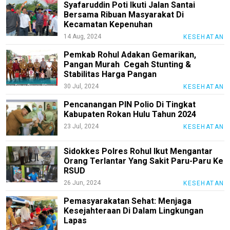
Syafaruddin Poti Ikuti Jalan Santai
Bersama Ribuan Masyarakat Di
Nasional
Kecamatan Kepenuhan
Daerah
14 Aug, 2024
KESEHATAN
Kesehatan
Pemkab Rohul Adakan Gemarikan,
Pangan Murah Cegah Stunting &
Agama
Stabilitas Harga Pangan
30 Jul, 2024
KESEHATAN
Pendidikan
Pencanangan PIN Polio Di Tingkat
Hukum/Kriminal
Kabupaten Rokan Hulu Tahun 2024
23 Jul, 2024
KESEHATAN
Politik
Pertanian
Sidokkes Polres Rohul Ikut Mengantar
Orang Terlantar Yang Sakit Paru-Paru Ke
RSUD
N
E
26 Jun, 2024
KESEHATAN
T
W
Pemasyarakatan Sehat: Menjaga
O
Kesejahteraan Di Dalam Lingkungan
R
Lapas
K