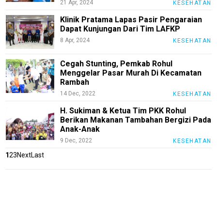
21 Apr, 2024
KESEHATAN
Klinik Pratama Lapas Pasir Pengaraian
Dapat Kunjungan Dari Tim LAFKP
jawabarat
8 Apr, 2024
KESEHATAN
Guide
Cegah Stunting, Pemkab Rohul
Money
Menggelar Pasar Murah Di Kecamatan
Rambah
Liputan
14 Dec, 2022
KESEHATAN
Real
H. Sukiman & Ketua Tim PKK Rohul
Gadget
Berikan Makanan Tambahan Bergizi Pada
Guide
Anak-Anak
9 Dec, 2022
KESEHATAN
Cat
Food
1
2
3
Next
Last
Lifestyle
Review
Pinjol
SourceCode