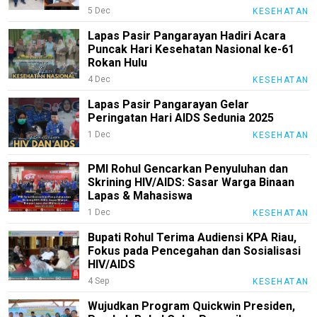
5 Dec
KESEHATAN
Lapas Pasir Pangarayan Hadiri Acara
Puncak Hari Kesehatan Nasional ke-61
Rokan Hulu
4 Dec
KESEHATAN
Lapas Pasir Pangarayan Gelar
Peringatan Hari AIDS Sedunia 2025
1 Dec
KESEHATAN
PMI Rohul Gencarkan Penyuluhan dan
Skrining HIV/AIDS: Sasar Warga Binaan
Lapas & Mahasiswa
1 Dec
KESEHATAN
Bupati Rohul Terima Audiensi KPA Riau,
Fokus pada Pencegahan dan Sosialisasi
HIV/AIDS
4 Sep
KESEHATAN
M
Wujudkan Program Quickwin Presiden,
E