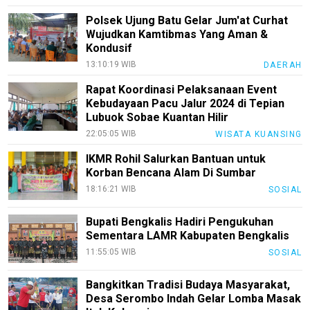
Kode
Polsek Ujung Batu Gelar Jum'at Curhat
Etik
Wujudkan Kamtibmas Yang Aman &
Internal
Kondusif
KEJ
13:10:19 WIB
DAERAH
Disclaimer
Rapat Koordinasi Pelaksanaan Event
Kebudayaan Pacu Jalur 2024 di Tepian
Tentang
Lubuok Sobae Kuantan Hilir
Kami
22:05:05 WIB
WISATA KUANSING
Pedoman
IKMR Rohil Salurkan Bantuan untuk
Media
Korban Bencana Alam Di Sumbar
Siber
18:16:21 WIB
SOSIAL
Redaksi
Bupati Bengkalis Hadiri Pengukuhan
Index
Sementara LAMR Kabupaten Bengkalis
All
11:55:05 WIB
SOSIAL
Bangkitkan Tradisi Budaya Masyarakat,
Desa Serombo Indah Gelar Lomba Masak