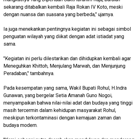
sekarang ditabalkan kembali Raja Rokan IV Koto, meski
dengan nuansa dan suasana yang berbeda," ujarnya.
Ia juga menekankan pentingnya kegiatan ini sebagai simbol
M
E
penguatan wilayah yang diikat dengan adat istiadat yang
N
sama.
U
"Kegiatan ini perlu dilestarikan dan dihidupkan kembali agar
Meneguhkan Khittoh, Menjulang Marwah, dan Menjunjung
Home
Peradaban," tambahnya.
kabupaten
rokan hulu
Pada kesempatan yang sama, Wakil Bupati Rohul, H.Indra
Gunawan, yang bergelar Setia Amanah Guno Nogoi,
N
menyampaikan bahwa nilai-nilai adat dan budaya yang tinggi
E
masih tercermin dalam kehidupan masyarakat Rohul,
T
W
meskipun terkontaminasi dengan kemajuan zaman dan
O
budaya modern.
R
K