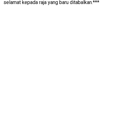
selamat kepada raja yang baru ditabalkan.***
Otomotif
infotorial
Tutor
Theme
Sains
Finance
Entertain
Edukasi
InfoTerbaru
Traveling
Sport
TeknoPedia