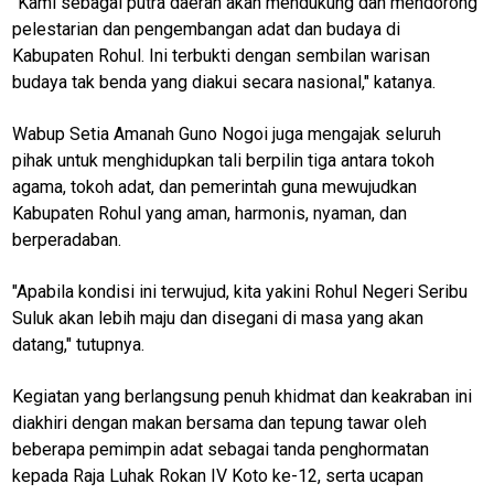
"Kami sebagai putra daerah akan mendukung dan mendorong
pelestarian dan pengembangan adat dan budaya di
Kabupaten Rohul. Ini terbukti dengan sembilan warisan
jawabarat
budaya tak benda yang diakui secara nasional," katanya.
Guide
Wabup Setia Amanah Guno Nogoi juga mengajak seluruh
Money
pihak untuk menghidupkan tali berpilin tiga antara tokoh
Liputan
agama, tokoh adat, dan pemerintah guna mewujudkan
Kabupaten Rohul yang aman, harmonis, nyaman, dan
Real
berperadaban.
Gadget
Guide
"Apabila kondisi ini terwujud, kita yakini Rohul Negeri Seribu
Suluk akan lebih maju dan disegani di masa yang akan
Cat
Food
datang," tutupnya.
Lifestyle
Kegiatan yang berlangsung penuh khidmat dan keakraban ini
diakhiri dengan makan bersama dan tepung tawar oleh
Review
Pinjol
beberapa pemimpin adat sebagai tanda penghormatan
kepada Raja Luhak Rokan IV Koto ke-12, serta ucapan
SourceCode