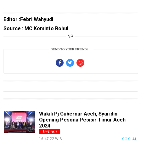
Blog
Techno
Editor :Febri Wahyudi
Guide
Source : MC Kominfo Rohul
Automotive
NP
Guide
Trending
SEND TO YOUR FRIENDS !
Smartphone
Guide
EduBudaya
EduStyle
TeknoGame
Economy
Wakili Pj Gubernur Aceh, Syaridin
Opening Pesona Pesisir Timur Aceh
Tekno
2024
Terbaru
Recipes
16:47:22 WIB
SOSIAL