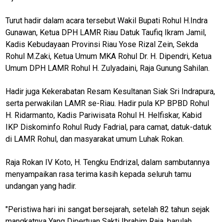
Turut hadir dalam acara tersebut Wakil Bupati Rohul H.Indra
Gunawan, Ketua DPH LAMR Riau Datuk Taufiq Ikram Jamil,
Kadis Kebudayaan Provinsi Riau Yose Rizal Zein, Sekda
Rohul M.Zaki, Ketua Umum MKA Rohul Dr. H. Dipendri, Ketua
Umum DPH LAMR Rohul H. Zulyadaini, Raja Gunung Sahilan.
Hadir juga Kekerabatan Resam Kesultanan Siak Sri Indrapura,
serta perwakilan LAMR se-Riau. Hadir pula KP BPBD Rohul
H. Ridarmanto, Kadis Pariwisata Rohul H. Helfiskar, Kabid
IKP Diskominfo Rohul Rudy Fadrial, para camat, datuk-datuk
di LAMR Rohul, dan masyarakat umum Luhak Rokan.
Raja Rokan IV Koto, H. Tengku Endrizal, dalam sambutannya
menyampaikan rasa terima kasih kepada seluruh tamu
undangan yang hadir.
"Peristiwa hari ini sangat bersejarah, setelah 82 tahun sejak
mangkatnya Yang Dipertuan Sakti Ibrahim Raja, barulah