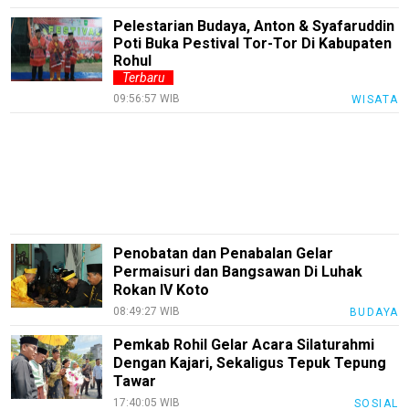
Loker
Pelestarian Budaya, Anton & Syafaruddin
Poti Buka Pestival Tor-Tor Di Kabupaten
InfoKepri
Rohul
Terbaru
KuansingTerkini
09:56:57 WIB
WISATA
Bisnis
Sehat
PotensiRohil
LabuhanBatu
Info
Penobatan dan Penabalan Gelar
Rohul
Permaisuri dan Bangsawan Di Luhak
Rokan IV Koto
Nusapos
08:49:27 WIB
BUDAYA
Pemkab Rohil Gelar Acara Silaturahmi
Karir
Dengan Kajari, Sekaligus Tepuk Tepung
Tawar
pendidikan
17:40:05 WIB
SOSIAL