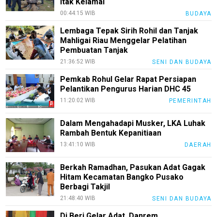
Itak Kelamai
00:44:15 WIB
BUDAYA
Lembaga Tepak Sirih Rohil dan Tanjak
Mahligai Riau Menggelar Pelatihan
Pembuatan Tanjak
21:36:52 WIB
SENI DAN BUDAYA
Pemkab Rohul Gelar Rapat Persiapan
Pelantikan Pengurus Harian DHC 45
11:20:02 WIB
PEMERINTAH
Dalam Mengahadapi Musker, LKA Luhak
Rambah Bentuk Kepanitiaan
13:41:10 WIB
DAERAH
Berkah Ramadhan, Pasukan Adat Gagak
Hitam Kecamatan Bangko Pusako
Berbagi Takjil
21:48:40 WIB
SENI DAN BUDAYA
Di Beri Gelar Adat, Danrem