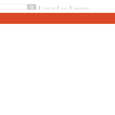
Index All
Karir
pendidikan