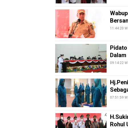
Info
Wabup 
Rohul
Bersa
Nusapos
11:44:20 W
Karir
Pidato
pendidikan
Dalam
Kode
09:14:22 W
Etik
Internal
Hj.Pen
KEJ
Sebaga
Disclaimer
07:51:59 W
Tentang
Kami
H.Suki
Pedoman
Rohul U
Media