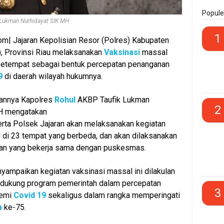
Popule
 Lukman Nurhidayat SIK MH
1
m| Jajaran Kepolisian Resor (Polres) Kabupaten
), Provinsi Riau melaksanakan
Vaksinasi
massal
setempat sebagai bentuk percepatan penanganan
9
di daerah wilayah hukumnya.
annya Kapolres
Rohul
AKBP Taufik Lukman
2
MH mengatakan
rta Polsek Jajaran akan melaksanakan kegiatan
di 23 tempat yang berbeda, dan akan dilaksanakan
tan yang bekerja sama dengan puskesmas.
yampaikan kegiatan vaksinasi massal ini dilakulan
dukung program pemerintah dalam percepatan
3
demi
Covid 19
sekaligus dalam rangka memperingati
a
ke-75.