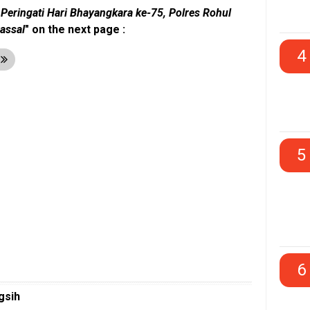
"
Peringati Hari Bhayangkara ke-75, Polres Rohul
assal
" on the next page :
4
t
5
6
gsih