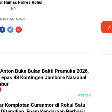
aur Humas Polres Rohul
NP
D TO YOUR FRIENDS !
7
 Anton Buka Bulan Bakti Pramuka 2026,
Lepas 48 Kontingen Jambore Nasional
ubur
IB
WISATA
r Komplotan Curanmor di Rohul Satu
 Ditangkap, Enam Kendaraan Berhasil