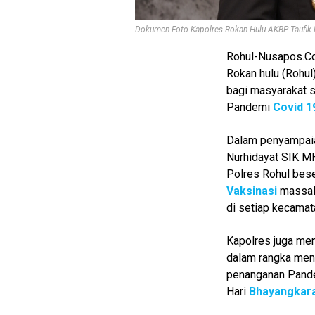
Home
Dokumen Foto Kapolres Rokan Hulu AKBP Taufik
Rohul-Nusapos.Co
N
Rokan hulu (Rohul
E
T
bagi masyarakat 
W
Pandemi
Covid 1
O
R
K
Dalam penyampai
Nurhidayat SIK 
Polres Rohul bese
jawabarat
Vaksinasi
massal 
di setiap kecama
Guide
Money
Kapolres juga men
dalam rangka men
Liputan
penanganan Pan
Real
Hari
Bhayangkar
Gadget