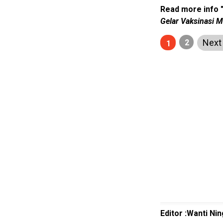
Guide
Read more info 
Gelar Vaksinasi M
Cat
Food
Nex
2
1
Lifestyle
Review
Pinjol
SourceCode
Otomotif
infotorial
Tutor
Theme
Sains
Finance
Editor :Wanti Nin