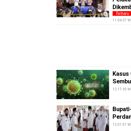
EduBudaya
Dikemb
Terbaru
EduStyle
11:04:37 W
TeknoGame
Economy
Tekno
Recipes
Loker
Kasus 
InfoKepri
Sembuh
KuansingTerkini
12:17:35 W
Bisnis
Bupati
Sehat
Perdan
PotensiRohil
12:01:01 W
LabuhanBatu