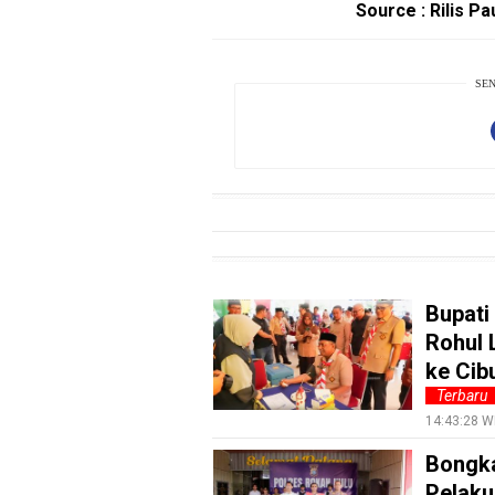
Entertain
Source : Rilis P
Edukasi
InfoTerbaru
SEN
Traveling
Sport
TeknoPedia
Blog
Techno
Guide
Bupati
Rohul 
Automotive
Guide
ke Cib
Terbaru
Trending
14:43:28 W
Smartphone
Bongka
Guide
Pelaku