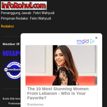
Penanggung Jawab : Febri Wahyudi
Pimpinan Redaksi : Febri Wahyudi
Redaksi
×
Member Of
Kode Etik Internal
KEJ
Disclaimer
Tentang Kami
Pedoman Media Siber
Redaksi