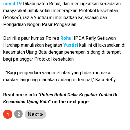
covid 19
Dikabupaten Rohul, dan meningkatkan kesadaran
masyarakat untuk selalu menerapkan Protokol kesehatan
(Prokes), razia Yustisi ini melibatkan Kejaksaan dan
Pengadilan Negeri Pasir Pengaraian.
Dari rilis paur humas Polres
Rohul
IPDA Refly Setiawan
M
Harahap menuliskan kegiatan
Yustisi
kali ini di laksanakan di
E
kecamatan Ujung Batu dengan penerapan sidang di tempat
N
U
bagi pelanggar Protokol kesehatan.
"Bagi pengendara yang melintas yang tidak memakai
masker langsung diadakan sidang di tempat," Kata Refly.
Home
Read more info "
Polres Rohul Gelar Kegiatan Yustisi Di
N
E
Kecamatan Ujung Batu
" on the next page :
T
W
O
Next
2
1
R
K