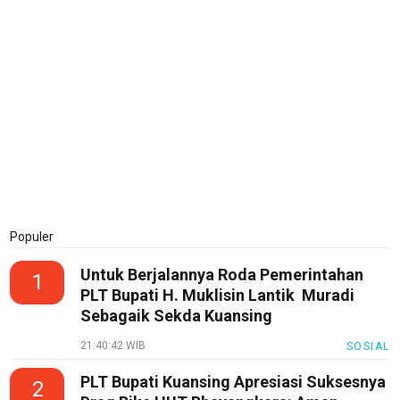
Kode
Etik
Internal
KEJ
Disclaimer
Tentang
Kami
Pedoman
Media
Siber
Populer
Redaksi
Untuk Berjalannya Roda Pemerintahan
1
Index
PLT Bupati H. Muklisin Lantik Muradi
All
Sebagaik Sekda Kuansing
21:40:42 WIB
SOSIAL
PLT Bupati Kuansing Apresiasi Suksesnya
2