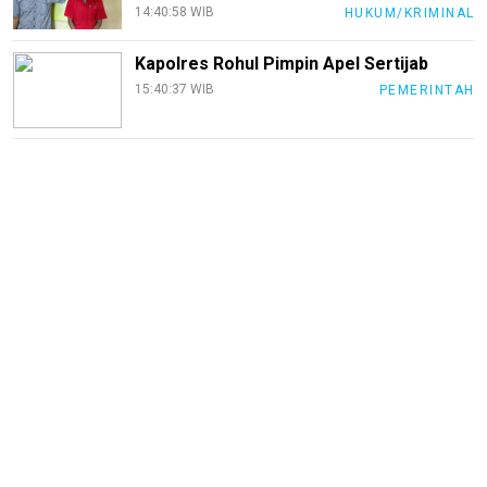
14:40:58 WIB
HUKUM/KRIMINAL
Loker
InfoKepri
Kapolres Rohul Pimpin Apel Sertijab
15:40:37 WIB
PEMERINTAH
KuansingTerkini
Bisnis
Sehat
PotensiRohil
LabuhanBatu
Info
Rohul
Nusapos
Karir
pendidikan