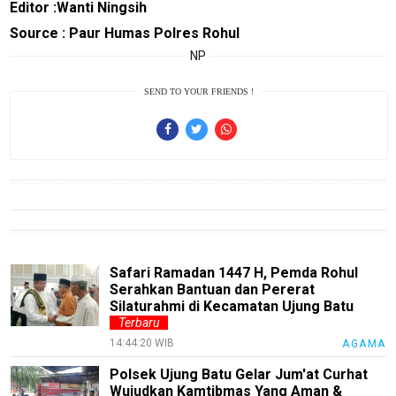
Editor :Wanti Ningsih
Otomotif
Source : Paur Humas Polres Rohul
infotorial
NP
Tutor
SEND TO YOUR FRIENDS !
Theme
Sains
Finance
Entertain
Edukasi
Safari Ramadan 1447 H, Pemda Rohul
InfoTerbaru
Serahkan Bantuan dan Pererat
Silaturahmi di Kecamatan Ujung Batu
Traveling
Terbaru
Sport
14:44:20 WIB
AGAMA
TeknoPedia
Polsek Ujung Batu Gelar Jum'at Curhat
Wujudkan Kamtibmas Yang Aman &