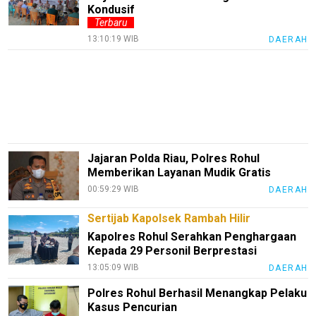
Blog
Kondusif
Terbaru
Techno
13:10:19 WIB
DAERAH
Guide
Automotive
Guide
Trending
Smartphone
Guide
Jajaran Polda Riau, Polres Rohul
Memberikan Layanan Mudik Gratis
EduBudaya
00:59:29 WIB
DAERAH
EduStyle
Sertijab Kapolsek Rambah Hilir
TeknoGame
Kapolres Rohul Serahkan Penghargaan
Kepada 29 Personil Berprestasi
Economy
13:05:09 WIB
DAERAH
Tekno
Polres Rohul Berhasil Menangkap Pelaku
Recipes
Kasus Pencurian