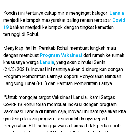
Kondisi ini tentunya cukup miris mengingat katagori
Lansia
menjadi kelompok masyarakat paling rentan terpapar
Covid
19
bahkan menjadi kelompok dengan tingkat kematian
tertinggi di Rohul.
M
E
N
Menyikapi hal ini Pemkab Rohul membuat langkah maju
U
dengan membuat
Program
Vaksinasi
dari rumah ke rumah
khususnya warga
Lansia
, yang akan dimulai Senin
(24/5/2021), Inovasi ini nantinya akan disinergikan dengan
Home
Program Pemerintah Lainnya seperti Penyerahan Bantuan
Langsung Tunai (BLT) dan Bantuan Pemerintah Lainya.
N
E
"Untuk mengejar target Vaksinasi Lansia, kami Satgas
T
W
Covid-19 Rohul telah membuat inovasi dengan program
O
Vaksinasi Lansia di rumah saja, inovasi ini nantinya akan kita
R
K
gandeng dengan program pemerintah lainya seperti
Penyerahan BLT sehingga warga Lansia tidak perlu repot-