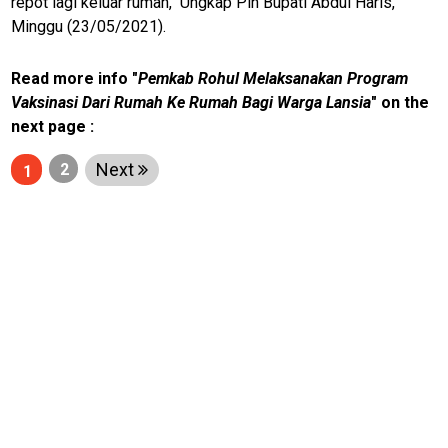
repot lagi keluar rumah," Ungkap Plh Bupati Abdul Haris,
Minggu (23/05/2021).
jawabarat
Guide
Read more info "
Pemkab Rohul Melaksanakan Program
Money
Vaksinasi Dari Rumah Ke Rumah Bagi Warga Lansia
" on the
next page :
Liputan
Next
2
1
Real
Gadget
Guide
Cat
Food
Lifestyle
Review
Pinjol
SourceCode