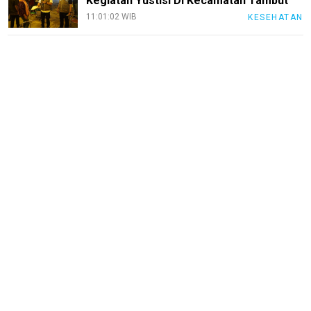
Kegiatan Yustisi Di Kecamatan Tambut
11:01:02 WIB
KESEHATAN
InfoKepri
KuansingTerkini
Bisnis
Sehat
PotensiRohil
LabuhanBatu
Info
Rohul
Nusapos
Karir
pendidikan
Kode