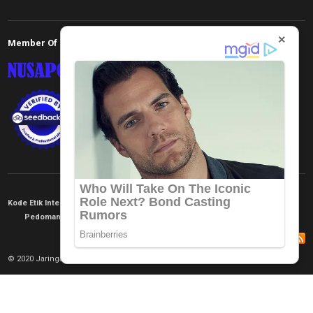
×
Member Of
Kode Etik Internal
KEJ
Disclaimer
Tentang Kami
Pedoman Media Siber
Redaksi
© 2020 Jaringan Informasi. All rights reserved.