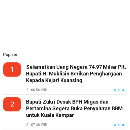
Etik
Internal
KEJ
Disclaimer
Tentang
Kami
Pedoman
Populer
Media
Siber
Selamatkan Uang Negara 74.97 Miliar Plt.
1
Bupati H. Muklisin Berikan Penghargaan
Redaksi
Kepada Kejari Kuansing
Index
21:00:56 WIB
SOSIAL
All
Bupati Zukri Desak BPH Migas dan
2
Pertamina Segera Buka Penyaluran BBM
untuk Kuala Kampar
21:07:30 WIB
SOSIAL