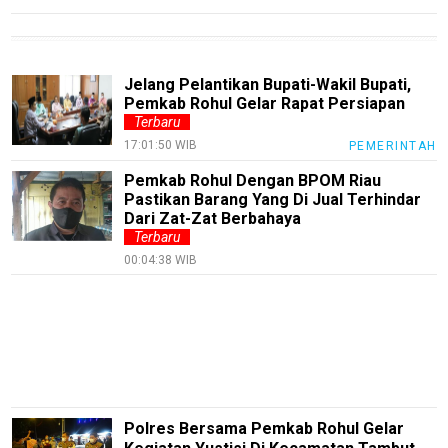
Techno
Guide
Automotive
Jelang Pelantikan Bupati-Wakil Bupati,
Guide
Pemkab Rohul Gelar Rapat Persiapan
Terbaru
Trending
17:01:50 WIB
PEMERINTAH
Smartphone
Pemkab Rohul Dengan BPOM Riau
Guide
Pastikan Barang Yang Di Jual Terhindar
Dari Zat-Zat Berbahaya
EduBudaya
Terbaru
EduStyle
00:04:38 WIB
TeknoGame
Economy
Tekno
Recipes
Polres Bersama Pemkab Rohul Gelar
Loker