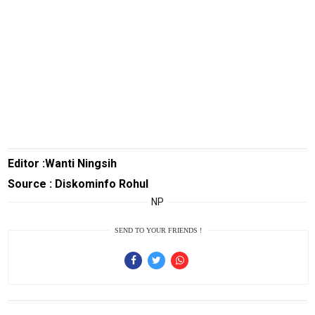
Otomotif
infotorial
Tutor
Theme
Sains
Finance
Entertain
Editor :Wanti Ningsih
Edukasi
Source : Diskominfo Rohul
NP
InfoTerbaru
Traveling
SEND TO YOUR FRIENDS !
Sport
TeknoPedia
Blog