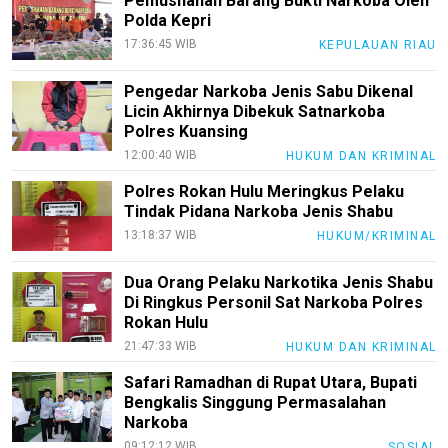
Pemusnahan Barang Bukti Narkoba Oleh
Karir
Polda Kepri
17:36:45 WIB
KEPULAUAN RIAU
pendidikan
Kode
Pengedar Narkoba Jenis Sabu Dikenal
Etik
Licin Akhirnya Dibekuk Satnarkoba
Internal
Polres Kuansing
12:00:40 WIB
HUKUM DAN KRIMINAL
KEJ
Polres Rokan Hulu Meringkus Pelaku
Disclaimer
Tindak Pidana Narkoba Jenis Shabu
Tentang
13:18:37 WIB
HUKUM/KRIMINAL
Kami
Dua Orang Pelaku Narkotika Jenis Shabu
Pedoman
Di Ringkus Personil Sat Narkoba Polres
Media
Rokan Hulu
Siber
21:47:33 WIB
HUKUM DAN KRIMINAL
Redaksi
Safari Ramadhan di Rupat Utara, Bupati
Bengkalis Singgung Permasalahan
Index
Narkoba
All
09:12:12 WIB
SOSIAL