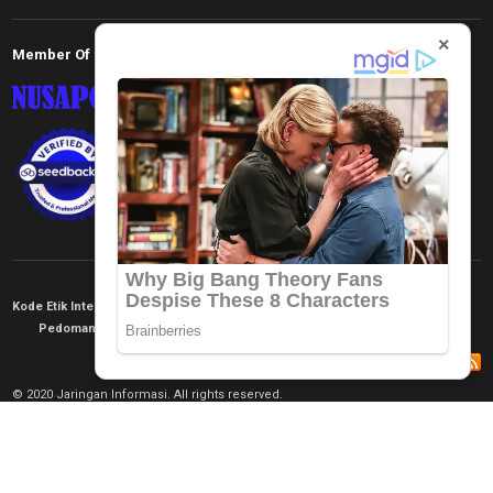
×
Member Of
Kode Etik Internal
KEJ
Disclaimer
Tentang Kami
Pedoman Media Siber
Redaksi
© 2020 Jaringan Informasi. All rights reserved.