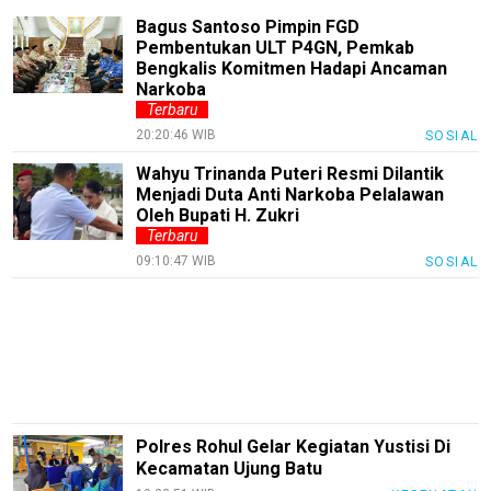
Review
Bagus Santoso Pimpin FGD
Pinjol
Pembentukan ULT P4GN, Pemkab
Bengkalis Komitmen Hadapi Ancaman
SourceCode
Narkoba
Terbaru
Otomotif
20:20:46 WIB
SOSIAL
infotorial
Wahyu Trinanda Puteri Resmi Dilantik
Tutor
Menjadi Duta Anti Narkoba Pelalawan
Oleh Bupati H. Zukri
Theme
Terbaru
09:10:47 WIB
SOSIAL
Sains
Finance
Entertain
Edukasi
InfoTerbaru
Polres Rohul Gelar Kegiatan Yustisi Di
Kecamatan Ujung Batu
Traveling