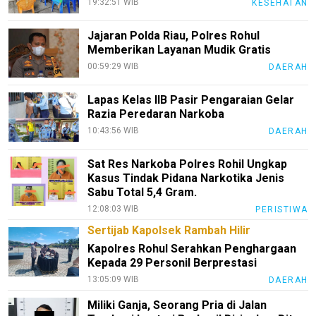
19:32:51 WIB
KESEHATAN
Sport
Jajaran Polda Riau, Polres Rohul
TeknoPedia
Memberikan Layanan Mudik Gratis
Blog
00:59:29 WIB
DAERAH
Techno
Lapas Kelas IIB Pasir Pengaraian Gelar
Guide
Razia Peredaran Narkoba
Automotive
10:43:56 WIB
DAERAH
Guide
Sat Res Narkoba Polres Rohil Ungkap
Trending
Kasus Tindak Pidana Narkotika Jenis
Sabu Total 5,4 Gram.
Smartphone
Guide
12:08:03 WIB
PERISTIWA
Sertijab Kapolsek Rambah Hilir
EduBudaya
Kapolres Rohul Serahkan Penghargaan
EduStyle
Kepada 29 Personil Berprestasi
13:05:09 WIB
DAERAH
TeknoGame
Miliki Ganja, Seorang Pria di Jalan
Economy