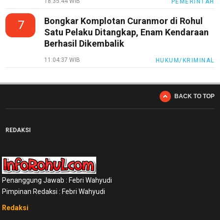
18:35:44 WIB
PEMERINTAH
Bongkar Komplotan Curanmor di Rohul
7
Satu Pelaku Ditangkap, Enam Kendaraan
Berhasil Dikembalik
11:04:37 WIB
HUKUM/KRIMINAL
BACK TO TOP
REDAKSI
Penanggung Jawab : Febri Wahyudi
Pimpinan Redaksi : Febri Wahyudi
Redaksi