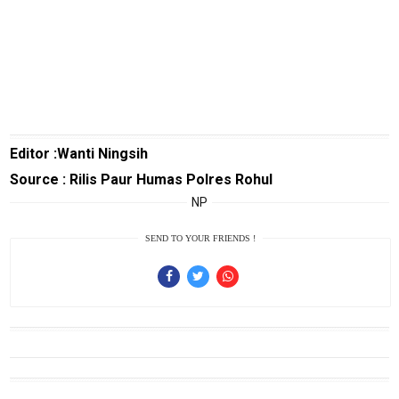
W
O
R
K
jawabarat
Guide
Editor :Wanti Ningsih
Source : Rilis Paur Humas Polres Rohul
Money
NP
Liputan
SEND TO YOUR FRIENDS !
Real
Gadget
Guide
Cat
Food
Lifestyle