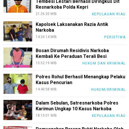
Tembesi Lestari Berhasil Diringkus Dit
Resnarkoba Polda Kepri
Tekno
21:26:35 WIB
KEPULAUAN RIAU
Recipes
Kapolsek Laksanakan Razia Antik
Loker
Narkoba
14:26:14 WIB
PERISTIWA
InfoKepri
KuansingTerkini
Bosan Dirumah Residivis Narkoba
Kembali Ke Peraduan Terali Besi
Bisnis
15:52:19 WIB
HUKUM DAN KRIMINAL
Sehat
Polres Rohul Berhasil Menangkap Pelaku
PotensiRohil
Kasus Pencurian
14:40:58 WIB
LabuhanBatu
HUKUM/KRIMINAL
Info
Dalam Sebulan, Satresnarkoba Polres
Rohul
Karimun Ungkap 10 Kasus Narkoba
18:15:01 WIB
KEPULAUAN RIAU
Nusapos