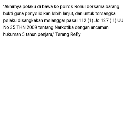
"Akhirnya pelaku di bawa ke polres Rohul bersama barang
bukti guna penyelidikan lebih lanjut, dan untuk tersangka
pelaku disangkakan melanggar pasal 112 (1) Jo 127 ( 1) UU
No 35 THN 2009 tentang Narkotika dengan ancaman
hukuman 5 tahun penjara," Terang Refly.
M
E
N
U
Home
N
E
T