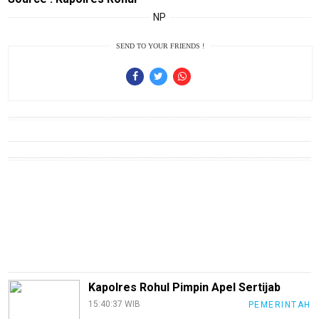
NP
Sains
Finance
SEND TO YOUR FRIENDS !
Entertain
Edukasi
InfoTerbaru
Traveling
Sport
TeknoPedia
Blog
Techno
Guide
Kapolres Rohul Pimpin Apel Sertijab
Automotive
15:40:37 WIB
PEMERINTAH
Guide