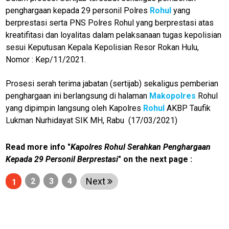
M
penghargaan kepada 29 personil Polres
Rohul
yang
E
N
berprestasi serta PNS Polres Rohul yang berprestasi atas
U
kreatifitasi dan loyalitas dalam pelaksanaan tugas kepolisian
sesui Keputusan Kepala Kepolisian Resor Rokan Hulu,
Nomor : Kep/11/2021.
Home
Prosesi serah terima jabatan (sertijab) sekaligus pemberian
penghargaan ini berlangsung di halaman
Makopolres
Rohul
N
E
yang dipimpin langsung oleh Kapolres
Rohul
AKBP Taufik
T
Lukman Nurhidayat SIK MH, Rabu (17/03/2021)
W
O
R
K
Read more info "
Kapolres Rohul Serahkan Penghargaan
Kepada 29 Personil Berprestasi
" on the next page :
Next
2
3
4
1
jawabarat
Guide
Money