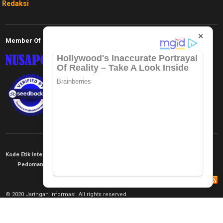
Redaksi
×
Member Of
Kode Etik Internal
KEJ
Disclaimer
Tentang Kami
Pedoman Media Siber
Redaksi
© 2020 Jaringan Informasi. All rights reserved.