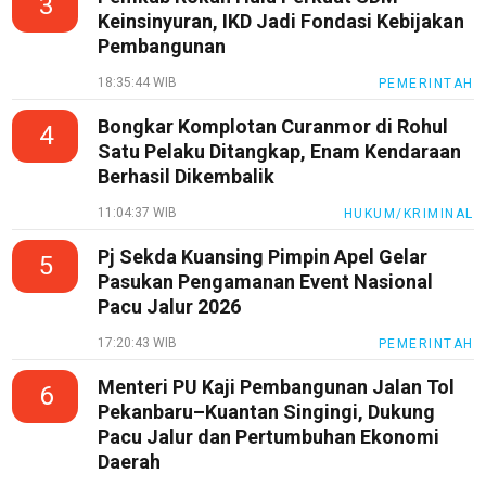
3
Keinsinyuran, IKD Jadi Fondasi Kebijakan
Tentang
Kami
Pembangunan
Pedoman
18:35:44 WIB
PEMERINTAH
Media
Siber
Bongkar Komplotan Curanmor di Rohul
4
Satu Pelaku Ditangkap, Enam Kendaraan
Redaksi
Berhasil Dikembalik
Index
11:04:37 WIB
HUKUM/KRIMINAL
All
Pj Sekda Kuansing Pimpin Apel Gelar
5
Pasukan Pengamanan Event Nasional
Pacu Jalur 2026
17:20:43 WIB
PEMERINTAH
Menteri PU Kaji Pembangunan Jalan Tol
6
Pekanbaru–Kuantan Singingi, Dukung
Pacu Jalur dan Pertumbuhan Ekonomi
Daerah