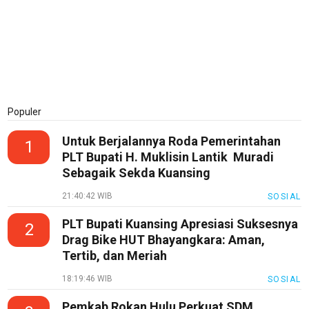
Sehat
PotensiRohil
LabuhanBatu
Info
Rohul
Populer
Nusapos
Untuk Berjalannya Roda Pemerintahan
1
PLT Bupati H. Muklisin Lantik Muradi
Karir
Sebagaik Sekda Kuansing
pendidikan
21:40:42 WIB
SOSIAL
Kode
PLT Bupati Kuansing Apresiasi Suksesnya
2
Etik
Drag Bike HUT Bhayangkara: Aman,
Internal
Tertib, dan Meriah
KEJ
18:19:46 WIB
SOSIAL
Disclaimer
Pemkab Rokan Hulu Perkuat SDM