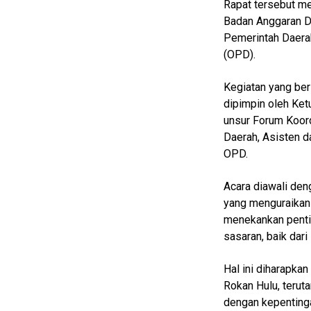
Rapat tersebut me
Badan Anggaran 
Home
Pemerintah Daerah
kabupaten
(OPD).
rokan hulu
Kegiatan yang ber
N
dipimpin oleh Ket
E
unsur Forum Koord
T
W
Daerah, Asisten d
O
OPD.
R
K
Acara diawali de
yang menguraikan
menekankan penti
jawabarat
sasaran, baik dari
Guide
Hal ini diharapk
Money
Rokan Hulu, terut
Liputan
dengan kepentinga