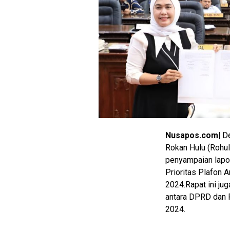
Nusapos.com|
De
Rokan Hulu (Rohul
penyampaian lapo
Prioritas Plafon
2024.Rapat ini ju
M
E
antara DPRD dan 
N
2024.
U