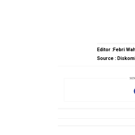
Smartphone
Guide
EduBudaya
EduStyle
TeknoGame
Editor :Febri Wa
Economy
Source : Diskom
Tekno
Recipes
SEN
Loker
InfoKepri
KuansingTerkini
Bisnis
Sehat