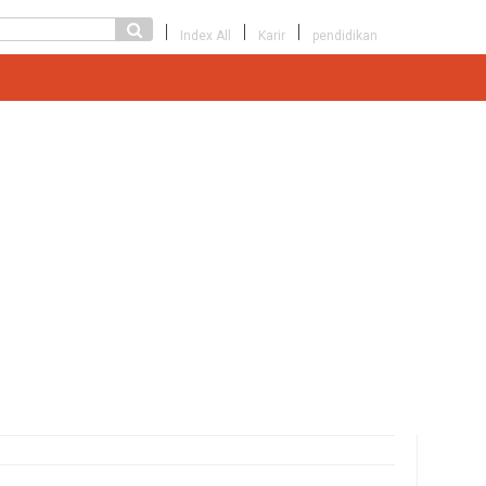
Index All
Karir
pendidikan