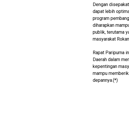
Dengan disepakat
Finance
dapat lebih optim
Entertain
program pembangu
diharapkan mampu
Edukasi
publik, terutama 
InfoTerbaru
masyarakat Rokan
Traveling
Rapat Paripurna i
Sport
Daerah dalam mer
kepentingan masya
TeknoPedia
mampu memberikan
Blog
depannya.(*)
Techno
Guide
Automotive
Guide
Trending