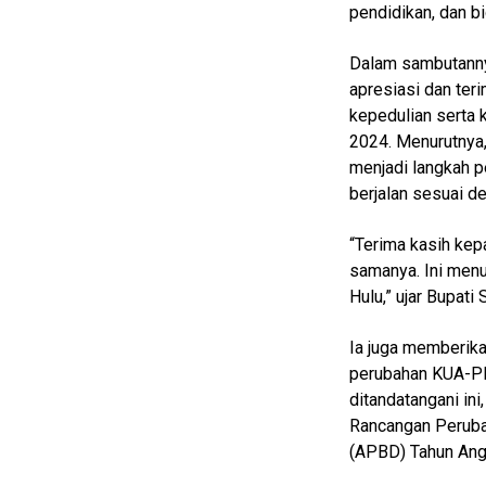
pendidikan, dan b
Real
Gadget
Dalam sambutanny
Guide
apresiasi dan ter
kepedulian serta
Cat
Food
2024. Menurutnya,
menjadi langkah 
Lifestyle
berjalan sesuai d
Review
Pinjol
“Terima kasih kep
samanya. Ini men
SourceCode
Hulu,” ujar Bupati
Otomotif
Ia juga memberik
infotorial
perubahan KUA-PP
Tutor
ditandatangani ini
Rancangan Peruba
Theme
(APBD) Tahun Ang
Sains