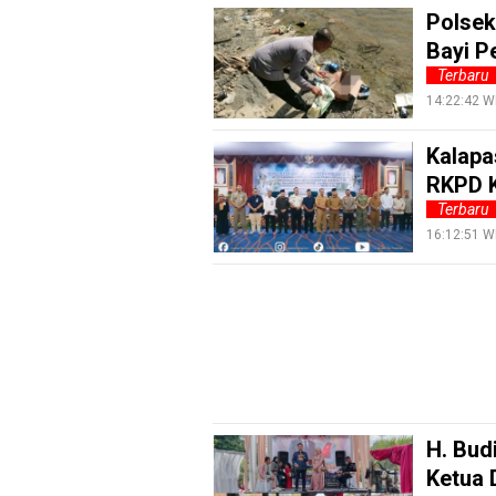
PotensiRohil
Polsek
Bayi P
LabuhanBatu
Terbaru
Info
14:22:42 W
Rohul
Kalapa
Nusapos
RKPD K
Terbaru
Karir
16:12:51 W
pendidikan
Kode
Etik
Internal
KEJ
Disclaimer
H. Bud
Tentang
Ketua 
Kami