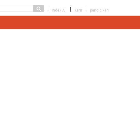
Index All
Karir
pendidikan