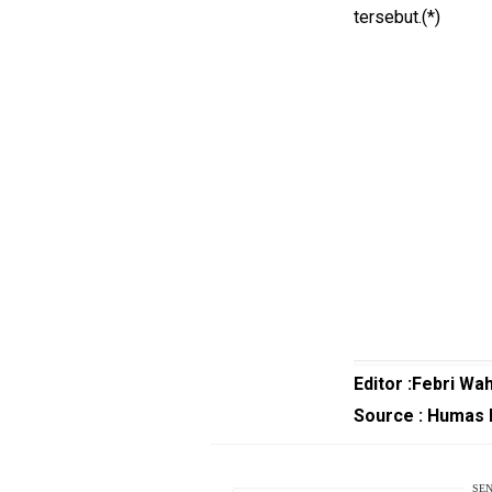
Smartphone
tersebut.(*)
Guide
EduBudaya
EduStyle
TeknoGame
Economy
Tekno
Recipes
Loker
InfoKepri
Editor :Febri Wa
KuansingTerkini
Source : Humas 
Bisnis
Sehat
SEN