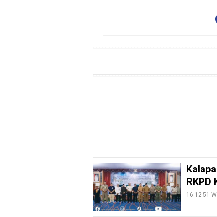
PotensiRohil
LabuhanBatu
Info
Rohul
Nusapos
Karir
pendidikan
Kode
Etik
Internal
Kalapa
KEJ
RKPD K
Disclaimer
16:12:51 W
Tentang
Kami