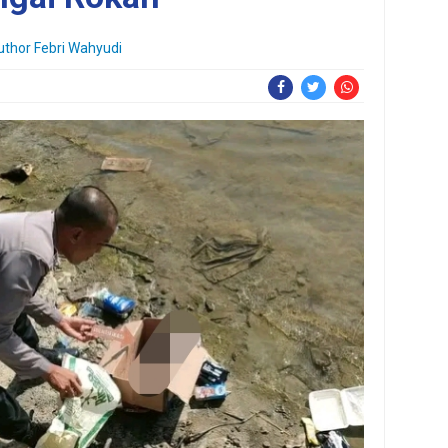
uthor
Febri Wahyudi