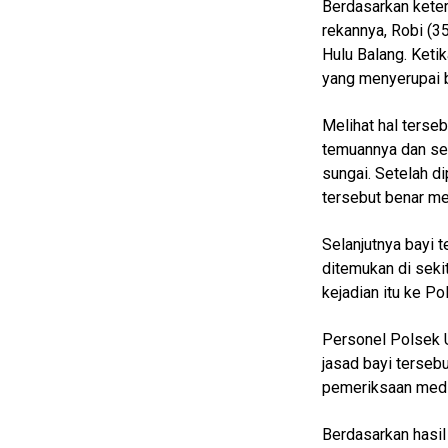
Berdasarkan ketera
Real
rekannya, Robi (35
Gadget
Hulu Balang. Keti
Guide
yang menyerupai b
Cat
Melihat hal terse
Food
temuannya dan se
Lifestyle
sungai. Setelah 
tersebut benar me
Review
Pinjol
Selanjutnya bayi 
SourceCode
ditemukan di seki
kejadian itu ke Po
Otomotif
infotorial
Personel Polsek 
jasad bayi terseb
Tutor
pemeriksaan medi
Theme
Berdasarkan hasil
Sains