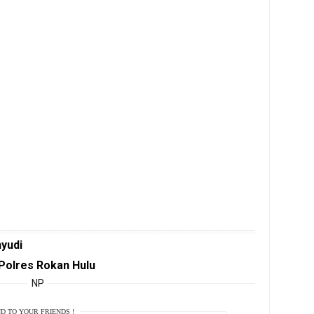
hyudi
Polres Rokan Hulu
NP
D TO YOUR FRIENDS !