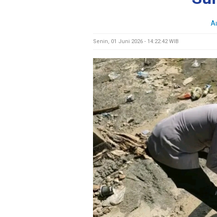
A
Senin, 01 Juni 2026 - 14:22:42 WIB
M
E
N
U