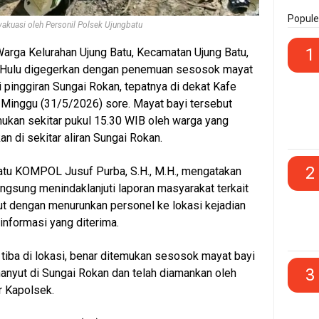
Popule
akuasi oleh Personil Polsek Ujungbatu
1
rga Kelurahan Ujung Batu, Kecamatan Ujung Batu,
 Hulu digegerkan dengan penemuan sesosok mayat
 pinggiran Sungai Rokan, tepatnya di dekat Kafe
 Minggu (31/5/2026) sore. Mayat bayi tersebut
mukan sekitar pukul 15.30 WIB oleh warga yang
n di sekitar aliran Sungai Rokan.
2
atu KOMPOL Jusuf Purba, S.H., M.H., mengatakan
ngsung menindaklanjuti laporan masyarakat terkait
t dengan menurunkan personel ke lokasi kejadian
nformasi yang diterima.
 tiba di lokasi, benar ditemukan sesosok mayat bayi
3
nyut di Sungai Rokan dan telah diamankan oleh
ar Kapolsek.