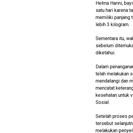
Helma Harini, bayi
Finance
satu hari karena t
memiliki panjang 
Entertain
lebih 3 kilogram.
Edukasi
Sementara itu, wa
InfoTerbaru
sebelum ditemuka
Traveling
diketahui.
Sport
Dalam penanganan 
TeknoPedia
telah melakukan se
mendatangi dan m
Blog
mencatat keterang
Techno
kesehatan untuk v
Guide
Sosial.
Automotive
Guide
Setelah proses pe
tersebut selanjut
Trending
melakukan penyeli