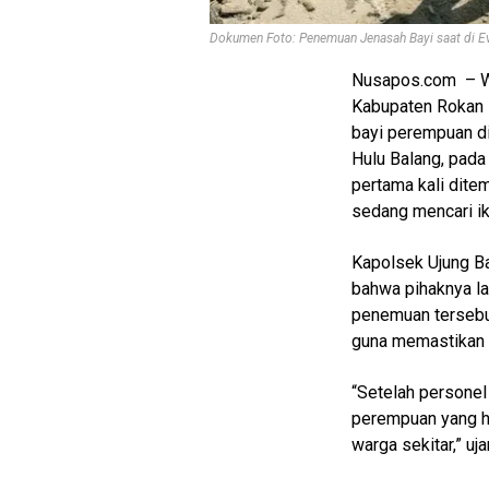
Dokumen Foto: Penemuan Jenasah Bayi saat di Ev
Home
Nusapos.com – Wa
polres
rohul
Kabupaten Rokan
bayi perempuan di
Hulu Balang, pada
N
E
pertama kali dite
T
sedang mencari ika
W
O
R
Kapolsek Ujung B
K
bahwa pihaknya la
penemuan tersebu
guna memastikan i
jawabarat
Guide
“Setelah personel
perempuan yang ha
Money
warga sekitar,” uj
Liputan