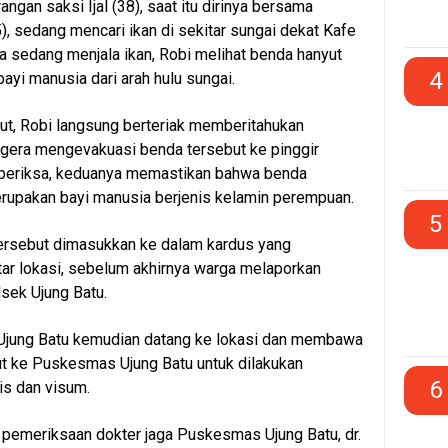
ngan saksi Ijal (38), saat itu dirinya bersama
), sedang mencari ikan di sekitar sungai dekat Kafe
ka sedang menjala ikan, Robi melihat benda hanyut
4
ayi manusia dari arah hulu sungai.
but, Robi langsung berteriak memberitahukan
gera mengevakuasi benda tersebut ke pinggir
diperiksa, keduanya memastikan bahwa benda
rupakan bayi manusia berjenis kelamin perempuan.
5
tersebut dimasukkan ke dalam kardus yang
tar lokasi, sebelum akhirnya warga melaporkan
lsek Ujung Batu.
Ujung Batu kemudian datang ke lokasi dan membawa
ut ke Puskesmas Ujung Batu untuk dilakukan
6
s dan visum.
 pemeriksaan dokter jaga Puskesmas Ujung Batu, dr.