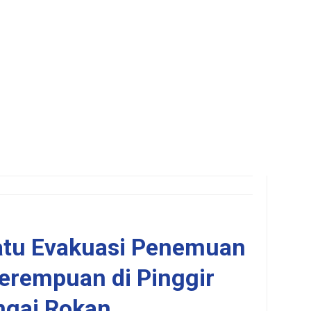
atu Evakuasi Penemuan
erempuan di Pinggir
ngai Rokan