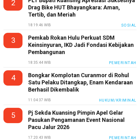
PLT Bupati Kuansing Apresiasi Suksesnya
2
Drag Bike HUT Bhayangkara: Aman,
Tertib, dan Meriah
18:19:46 WIB
SOSIAL
Pemkab Rokan Hulu Perkuat SDM
3
Keinsinyuran, IKD Jadi Fondasi Kebijakan
Pembangunan
18:35:44 WIB
PEMERINTAH
Bongkar Komplotan Curanmor di Rohul
4
Satu Pelaku Ditangkap, Enam Kendaraan
Berhasil Dikembalik
11:04:37 WIB
HUKUM/KRIMINAL
Pj Sekda Kuansing Pimpin Apel Gelar
5
Pasukan Pengamanan Event Nasional
Pacu Jalur 2026
17:20:43 WIB
PEMERINTAH