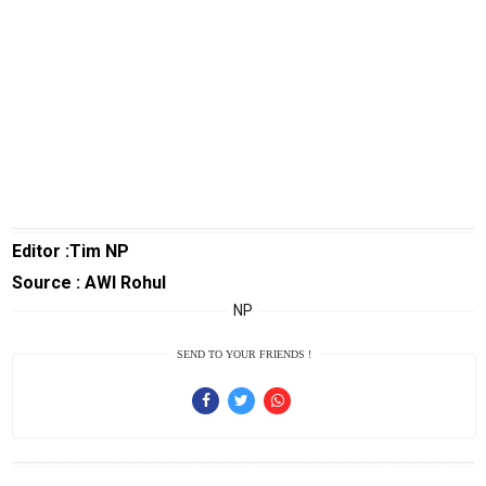
Gadget
Guide
Cat
Food
Lifestyle
Review
Pinjol
SourceCode
Editor :Tim NP
Source : AWI Rohul
Otomotif
NP
infotorial
SEND TO YOUR FRIENDS !
Tutor
Theme
Sains
Finance