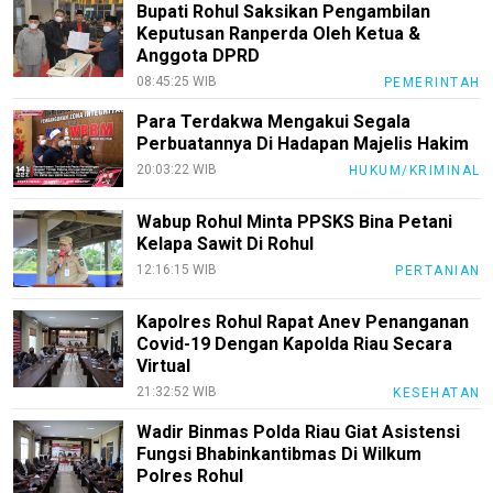
Bupati Rohul Saksikan Pengambilan
Keputusan Ranperda Oleh Ketua &
Anggota DPRD
08:45:25 WIB
PEMERINTAH
Para Terdakwa Mengakui Segala
Perbuatannya Di Hadapan Majelis Hakim
20:03:22 WIB
HUKUM/KRIMINAL
Wabup Rohul Minta PPSKS Bina Petani
Kelapa Sawit Di Rohul
12:16:15 WIB
PERTANIAN
Kapolres Rohul Rapat Anev Penanganan
Covid-19 Dengan Kapolda Riau Secara
Virtual
21:32:52 WIB
KESEHATAN
Wadir Binmas Polda Riau Giat Asistensi
Fungsi Bhabinkantibmas Di Wilkum
Polres Rohul