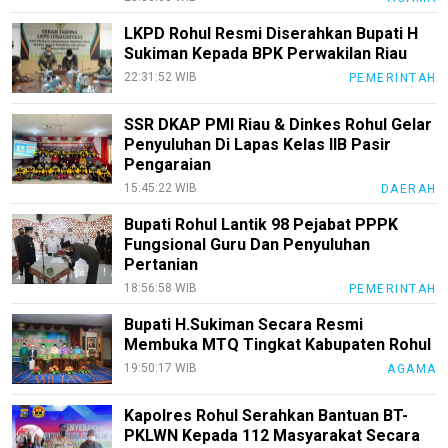
LabuhanBatu
LKPD Rohul Resmi Diserahkan Bupati H
Sukiman Kepada BPK Perwakilan Riau
Info
Rohul
22:31:52 WIB
PEMERINTAH
Nusapos
SSR DKAP PMI Riau & Dinkes Rohul Gelar
Penyuluhan Di Lapas Kelas IIB Pasir
Pengaraian
Karir
15:45:22 WIB
DAERAH
pendidikan
Bupati Rohul Lantik 98 Pejabat PPPK
Kode
Fungsional Guru Dan Penyuluhan
Etik
Pertanian
Internal
18:56:58 WIB
PEMERINTAH
KEJ
Bupati H.Sukiman Secara Resmi
Membuka MTQ Tingkat Kabupaten Rohul
Disclaimer
19:50:17 WIB
AGAMA
Tentang
Kami
Kapolres Rohul Serahkan Bantuan BT-
PKLWN Kepada 112 Masyarakat Secara
Pedoman