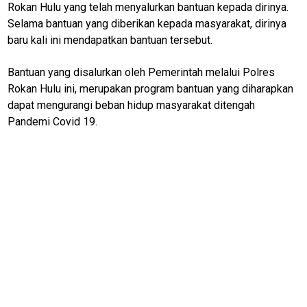
Rokan Hulu yang telah menyalurkan bantuan kepada dirinya.
Selama bantuan yang diberikan kepada masyarakat, dirinya
baru kali ini mendapatkan bantuan tersebut.
Home
Bantuan yang disalurkan oleh Pemerintah melalui Polres
N
Rokan Hulu ini, merupakan program bantuan yang diharapkan
E
T
dapat mengurangi beban hidup masyarakat ditengah
W
Pandemi Covid 19.
O
R
K
jawabarat
Guide
Money
Liputan
Real