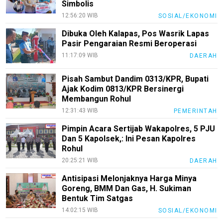
Simbolis
Media
12:56:20 WIB
SOSIAL/EKONOMI
Siber
Dibuka Oleh Kalapas, Pos Wasrik Lapas
Redaksi
Pasir Pengaraian Resmi Beroperasi
Index
11:17:09 WIB
DAERAH
All
Pisah Sambut Dandim 0313/KPR, Bupati
Ajak Kodim 0813/KPR Bersinergi
Membangun Rohul
12:31:43 WIB
PEMERINTAH
Pimpin Acara Sertijab Wakapolres, 5 PJU
Dan 5 Kapolsek,: Ini Pesan Kapolres
Rohul
20:25:21 WIB
DAERAH
Antisipasi Melonjaknya Harga Minya
Goreng, BMM Dan Gas, H. Sukiman
Bentuk Tim Satgas
14:02:15 WIB
SOSIAL/EKONOMI