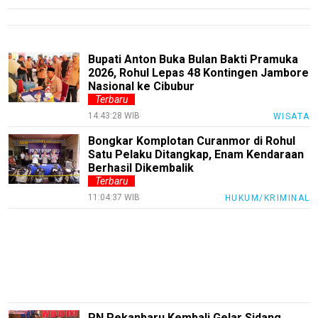
Entertain
Edukasi
Bupati Anton Buka Bulan Bakti Pramuka
InfoTerbaru
2026, Rohul Lepas 48 Kontingen Jambore
Nasional ke Cibubur
Traveling
Terbaru
14:43:28 WIB
WISATA
Sport
Bongkar Komplotan Curanmor di Rohul
TeknoPedia
Satu Pelaku Ditangkap, Enam Kendaraan
Berhasil Dikembalik
Blog
Terbaru
11:04:37 WIB
Techno
HUKUM/KRIMINAL
Guide
Automotive
Guide
Trending
Smartphone
PN Pekanbaru Kembali Gelar Sidang