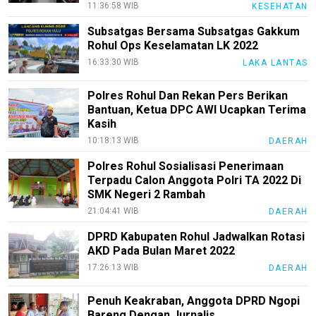
11:36:58 WIB
KESEHATAN
Subsatgas Bersama Subsatgas Gakkum
Rohul Ops Keselamatan LK 2022
16:33:30 WIB
LAKA LANTAS
Polres Rohul Dan Rekan Pers Berikan
Bantuan, Ketua DPC AWI Ucapkan Terima
Kasih
10:18:13 WIB
DAERAH
Polres Rohul Sosialisasi Penerimaan
Terpadu Calon Anggota Polri TA 2022 Di
SMK Negeri 2 Rambah
21:04:41 WIB
DAERAH
DPRD Kabupaten Rohul Jadwalkan Rotasi
AKD Pada Bulan Maret 2022
17:26:13 WIB
DAERAH
Penuh Keakraban, Anggota DPRD Ngopi
Bareng Dengan Jurnalis