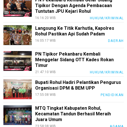
Guide
Tipikor Dengan Agenda Pembacaan
EduBudaya
Tuntutan JPU Kejari Rohul
16:16:20 WIB
HUKUM/KRIMINAL
EduStyle
Langsung Ke Titik Karhutla, Kapolres
TeknoGame
Rohul Pastikan Api Sudah Padam
Economy
16:05:17 WIB
DAERAH
Tekno
PN Tipikor Pekanbaru Kembali
Menggelar Sidang OTT Kades Rokan
Recipes
Timur
Loker
21:47:10 WIB
HUKUM/KRIMINAL
InfoKepri
Bupati Rohul Hadiri Pelantikan Pengurus
Organisasi DPM & BEM UPP
KuansingTerkini
17:55:08 WIB
PENDIDIKAN
Bisnis
MTQ Tingkat Kabupaten Rohul,
Sehat
Kecamatan Tandun Berhasil Meraih
Juara Umum
PotensiRohil
23:58:08 WIB
AGAMA