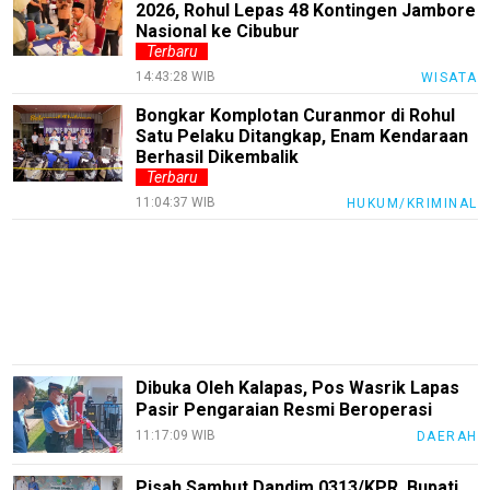
2026, Rohul Lepas 48 Kontingen Jambore
Nasional ke Cibubur
Trending
Terbaru
Smartphone
14:43:28 WIB
WISATA
Guide
Bongkar Komplotan Curanmor di Rohul
Satu Pelaku Ditangkap, Enam Kendaraan
EduBudaya
Berhasil Dikembalik
Terbaru
EduStyle
11:04:37 WIB
HUKUM/KRIMINAL
TeknoGame
Economy
Tekno
Recipes
Loker
Dibuka Oleh Kalapas, Pos Wasrik Lapas
Pasir Pengaraian Resmi Beroperasi
InfoKepri
11:17:09 WIB
DAERAH
KuansingTerkini
Pisah Sambut Dandim 0313/KPR, Bupati