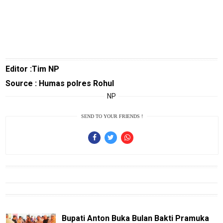
Theme
Sains
Finance
Entertain
Editor :Tim NP
Edukasi
Source : Humas polres Rohul
InfoTerbaru
NP
Traveling
SEND TO YOUR FRIENDS !
Sport
TeknoPedia
Blog
Techno
Guide
Automotive
Bupati Anton Buka Bulan Bakti Pramuka
Guide