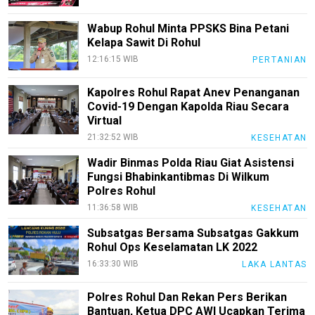
Tentang
Wabup Rohul Minta PPSKS Bina Petani
Kami
Kelapa Sawit Di Rohul
12:16:15 WIB
PERTANIAN
Pedoman
Media
Siber
Kapolres Rohul Rapat Anev Penanganan
Covid-19 Dengan Kapolda Riau Secara
Redaksi
Virtual
21:32:52 WIB
KESEHATAN
Index
All
Wadir Binmas Polda Riau Giat Asistensi
Fungsi Bhabinkantibmas Di Wilkum
Polres Rohul
11:36:58 WIB
KESEHATAN
Subsatgas Bersama Subsatgas Gakkum
Rohul Ops Keselamatan LK 2022
16:33:30 WIB
LAKA LANTAS
Polres Rohul Dan Rekan Pers Berikan
Bantuan, Ketua DPC AWI Ucapkan Terima