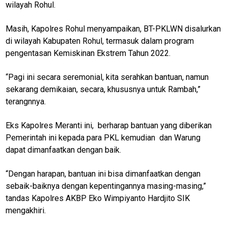
wilayah Rohul.
M
E
Masih, Kapolres Rohul menyampaikan, BT-PKLWN disalurkan
N
U
di wilayah Kabupaten Rohul, termasuk dalam program
pengentasan Kemiskinan Ekstrem Tahun 2022.
“Pagi ini secara seremonial, kita serahkan bantuan, namun
Home
sekarang demikaian, secara, khususnya untuk Rambah,”
terangnnya.
N
E
T
Eks Kapolres Meranti ini, berharap bantuan yang diberikan
W
O
Pemerintah ini kepada para PKL kemudian dan Warung
R
dapat dimanfaatkan dengan baik.
K
“Dengan harapan, bantuan ini bisa dimanfaatkan dengan
sebaik-baiknya dengan kepentingannya masing-masing,”
jawabarat
tandas Kapolres AKBP Eko Wimpiyanto Hardjito SIK
mengakhiri.
Guide