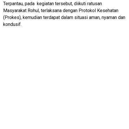
Money
Terpantau, pada kegiatan tersebut, diikuti ratusan
Masyarakat Rohul, terlaksana dengan Protokol Kesehatan
Liputan
(Prokes), kemudian terdapat dalam situasi aman, nyaman dan
Real
kondusif.
Gadget
Guide
Cat
Food
Lifestyle
Review
Pinjol
SourceCode
Otomotif
infotorial
Tutor