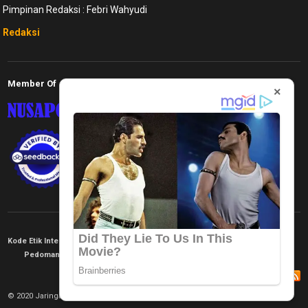
Pimpinan Redaksi : Febri Wahyudi
Redaksi
Member Of
×
Kode Etik Internal
KEJ
Disclaimer
Tentang Kami
Pedoman Media Siber
Redaksi
© 2020 Jaringan Informasi. All rights reserved.