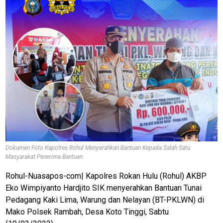
Dokumen Foto Kapolres Rohul Menyerahkan Bantuan Kepada Salah Satu
Masyarakat Penerima Bantuan.
Rohul-Nuasapos-com| Kapolres Rokan Hulu (Rohul) AKBP
Eko Wimpiyanto Hardjito SIK menyerahkan Bantuan Tunai
Pedagang Kaki Lima, Warung dan Nelayan (BT-PKLWN) di
Mako Polsek Rambah, Desa Koto Tinggi, Sabtu