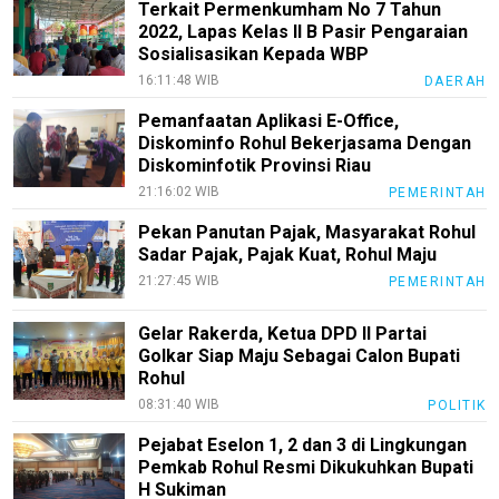
Terkait Permenkumham No 7 Tahun
2022, Lapas Kelas II B Pasir Pengaraian
Sosialisasikan Kepada WBP
16:11:48 WIB
DAERAH
Pemanfaatan Aplikasi E-Office,
Diskominfo Rohul Bekerjasama Dengan
Diskominfotik Provinsi Riau
21:16:02 WIB
PEMERINTAH
Pekan Panutan Pajak, Masyarakat Rohul
Sadar Pajak, Pajak Kuat, Rohul Maju
21:27:45 WIB
PEMERINTAH
Gelar Rakerda, Ketua DPD II Partai
Golkar Siap Maju Sebagai Calon Bupati
Rohul
08:31:40 WIB
POLITIK
Pejabat Eselon 1, 2 dan 3 di Lingkungan
Pemkab Rohul Resmi Dikukuhkan Bupati
H Sukiman