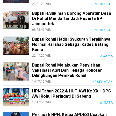
21:21:29 WIB
PEMERINTAH
Bupati H.Sukiman Dorong Aparatur Desa
Di Rohul Mendaftar Jadi Peserta BP
Jamsostek
08:25:47 WIB
PEMERINTAH
Bupati Rohul Hadiri Syukuran Terpilihnya
Normal Harahap Sebagai Kades Batang
Kumu
22:44:20 WIB
AGAMA
Bupati Rohul Melakukan Penyisiran
Vaksinasi ASN Dan Tenaga Honorer
Dilingkungan Pemkab Rohul
14:47:16 WIB
KESEHATAN
HPN Tahun 2022 & HUT AWI Ke XXII, DPC
AWI Rohul Peringati Di Sabang
17:17:56 WIB
WISATA
Peringati HPN, Ketua APDESI Ucapkan