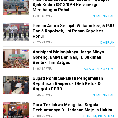
Bisnis
Ajak Kodim 0813/KPR Bersinergi
Membangun Rohul
Sehat
12:31:43 WIB
PEMERINTAH
PotensiRohil
Pimpin Acara Sertijab Wakapolres, 5 PJU
LabuhanBatu
Dan 5 Kapolsek,: Ini Pesan Kapolres
Rohul
Info
20:25:21 WIB
DAERAH
Rohul
Antisipasi Melonjaknya Harga Minya
Nusapos
Goreng, BMM Dan Gas, H. Sukiman
Bentuk Tim Satgas
Karir
14:02:15 WIB
SOSIAL/EKONOMI
Bupati Rohul Saksikan Pengambilan
pendidikan
Keputusan Ranperda Oleh Ketua &
Kode
Anggota DPRD
Etik
08:45:25 WIB
PEMERINTAH
Internal
Para Terdakwa Mengakui Segala
KEJ
Perbuatannya Di Hadapan Majelis Hakim
20:03:22 WIB
HUKUM/KRIMINAL
Disclaimer