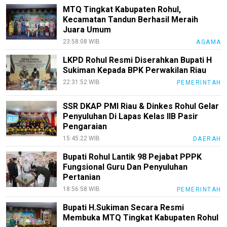
Sehat
MTQ Tingkat Kabupaten Rohul,
Kecamatan Tandun Berhasil Meraih
PotensiRohil
Juara Umum
LabuhanBatu
23:58:08 WIB
AGAMA
Info
LKPD Rohul Resmi Diserahkan Bupati H
Rohul
Sukiman Kepada BPK Perwakilan Riau
22:31:52 WIB
PEMERINTAH
Nusapos
SSR DKAP PMI Riau & Dinkes Rohul Gelar
Penyuluhan Di Lapas Kelas IIB Pasir
Karir
Pengaraian
pendidikan
15:45:22 WIB
DAERAH
Kode
Bupati Rohul Lantik 98 Pejabat PPPK
Etik
Fungsional Guru Dan Penyuluhan
Internal
Pertanian
18:56:58 WIB
PEMERINTAH
KEJ
Bupati H.Sukiman Secara Resmi
Disclaimer
Membuka MTQ Tingkat Kabupaten Rohul