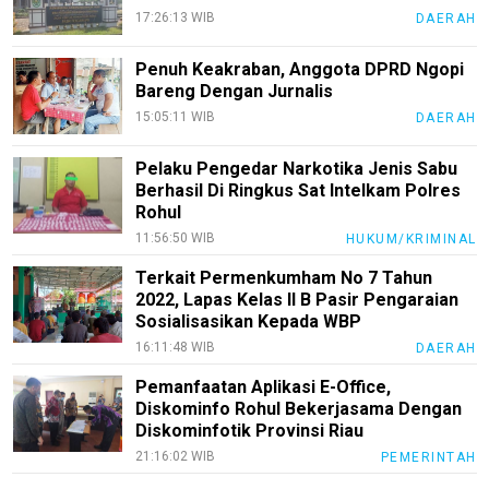
17:26:13 WIB
DAERAH
Penuh Keakraban, Anggota DPRD Ngopi
Bareng Dengan Jurnalis
15:05:11 WIB
DAERAH
Pelaku Pengedar Narkotika Jenis Sabu
Berhasil Di Ringkus Sat Intelkam Polres
Rohul
11:56:50 WIB
HUKUM/KRIMINAL
Terkait Permenkumham No 7 Tahun
2022, Lapas Kelas II B Pasir Pengaraian
Sosialisasikan Kepada WBP
16:11:48 WIB
DAERAH
Pemanfaatan Aplikasi E-Office,
Diskominfo Rohul Bekerjasama Dengan
Diskominfotik Provinsi Riau
21:16:02 WIB
PEMERINTAH