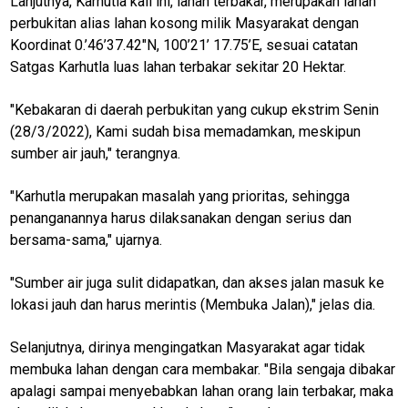
Lanjutnya, Karhutla kali ini, lahan terbakar, merupakan lahan
E
perbukitan alias lahan kosong milik Masyarakat dengan
N
U
Koordinat 0.’46’37.42″N, 100’21’ 17.75’E, sesuai catatan
Satgas Karhutla luas lahan terbakar sekitar 20 Hektar.
"Kebakaran di daerah perbukitan yang cukup ekstrim Senin
Home
(28/3/2022), Kami sudah bisa memadamkan, meskipun
sumber air jauh," terangnya.
N
E
T
"Karhutla merupakan masalah yang prioritas, sehingga
W
O
penanganannya harus dilaksanakan dengan serius dan
R
bersama-sama," ujarnya.
K
"Sumber air juga sulit didapatkan, dan akses jalan masuk ke
lokasi jauh dan harus merintis (Membuka Jalan)," jelas dia.
jawabarat
Selanjutnya, dirinya mengingatkan Masyarakat agar tidak
Guide
membuka lahan dengan cara membakar. "Bila sengaja dibakar
Money
apalagi sampai menyebabkan lahan orang lain terbakar, maka