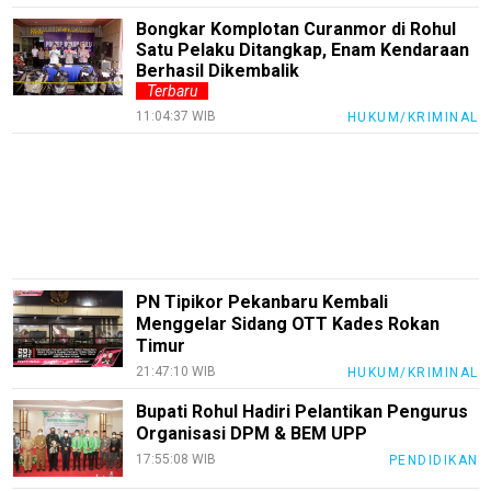
Trending
Bongkar Komplotan Curanmor di Rohul
Smartphone
Satu Pelaku Ditangkap, Enam Kendaraan
Guide
Berhasil Dikembalik
Terbaru
EduBudaya
11:04:37 WIB
HUKUM/KRIMINAL
EduStyle
TeknoGame
Economy
Tekno
PN Tipikor Pekanbaru Kembali
Recipes
Menggelar Sidang OTT Kades Rokan
Loker
Timur
21:47:10 WIB
HUKUM/KRIMINAL
InfoKepri
Bupati Rohul Hadiri Pelantikan Pengurus
KuansingTerkini
Organisasi DPM & BEM UPP
Bisnis
17:55:08 WIB
PENDIDIKAN