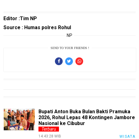
Sains
Finance
Editor :Tim NP
Source : Humas polres Rohul
Entertain
NP
Edukasi
SEND TO YOUR FRIENDS !
InfoTerbaru
Traveling
Sport
TeknoPedia
Blog
Techno
Bupati Anton Buka Bulan Bakti Pramuka
Guide
2026, Rohul Lepas 48 Kontingen Jambore
Automotive
Nasional ke Cibubur
Guide
Terbaru
14:43:28 WIB
WISATA