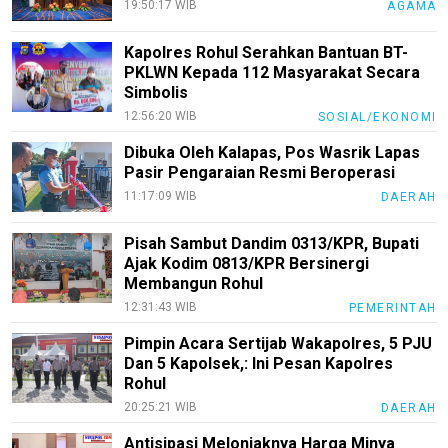
Tentang
19:50:17 WIB
AGAMA
Kami
Kapolres Rohul Serahkan Bantuan BT-
Pedoman
PKLWN Kepada 112 Masyarakat Secara
Media
Simbolis
Siber
12:56:20 WIB
SOSIAL/EKONOMI
Redaksi
Dibuka Oleh Kalapas, Pos Wasrik Lapas
Index
Pasir Pengaraian Resmi Beroperasi
All
11:17:09 WIB
DAERAH
Pisah Sambut Dandim 0313/KPR, Bupati
Ajak Kodim 0813/KPR Bersinergi
Membangun Rohul
12:31:43 WIB
PEMERINTAH
Pimpin Acara Sertijab Wakapolres, 5 PJU
Dan 5 Kapolsek,: Ini Pesan Kapolres
Rohul
20:25:21 WIB
DAERAH
Antisipasi Melonjaknya Harga Minya