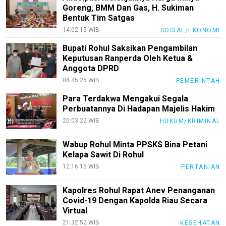
Goreng, BMM Dan Gas, H. Sukiman
Bentuk Tim Satgas
14:02:15 WIB
SOSIAL/EKONOMI
Bupati Rohul Saksikan Pengambilan
Keputusan Ranperda Oleh Ketua &
Anggota DPRD
08:45:25 WIB
PEMERINTAH
Para Terdakwa Mengakui Segala
Perbuatannya Di Hadapan Majelis Hakim
20:03:22 WIB
HUKUM/KRIMINAL
Wabup Rohul Minta PPSKS Bina Petani
Kelapa Sawit Di Rohul
12:16:15 WIB
PERTANIAN
Kapolres Rohul Rapat Anev Penanganan
Covid-19 Dengan Kapolda Riau Secara
Virtual
21:32:52 WIB
KESEHATAN