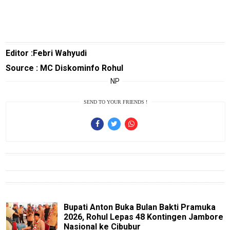
Real
Gadget
Guide
Editor :Febri Wahyudi
Cat
Food
Source : MC Diskominfo Rohul
NP
Lifestyle
Review
SEND TO YOUR FRIENDS !
Pinjol
SourceCode
Otomotif
infotorial
Tutor
Theme
Bupati Anton Buka Bulan Bakti Pramuka
2026, Rohul Lepas 48 Kontingen Jambore
Sains
Nasional ke Cibubur