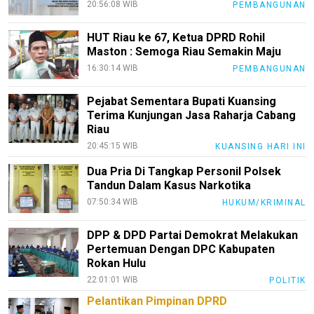
20:56:08 WIB
PEMBANGUNAN
Smartphone
Guide
HUT Riau ke 67, Ketua DPRD Rohil
EduBudaya
Maston : Semoga Riau Semakin Maju
16:30:14 WIB
PEMBANGUNAN
EduStyle
TeknoGame
Pejabat Sementara Bupati Kuansing
Terima Kunjungan Jasa Raharja Cabang
Economy
Riau
20:45:15 WIB
KUANSING HARI INI
Tekno
Dua Pria Di Tangkap Personil Polsek
Recipes
Tandun Dalam Kasus Narkotika
Loker
07:50:34 WIB
HUKUM/KRIMINAL
InfoKepri
DPP & DPD Partai Demokrat Melakukan
Pertemuan Dengan DPC Kabupaten
KuansingTerkini
Rokan Hulu
Bisnis
22:01:01 WIB
POLITIK
Sehat
Pelantikan Pimpinan DPRD