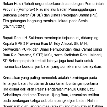
Rokan Hulu (Rohul) segera berkoordinasi dengan Pemerintah
Provinsi (Pemprov) Riau melalui Badan Penanggulangan
Bencana Daerah (BPBD) dan Dinas Pekerjaan Umum (PU).
Tim gabungan langsung meninjau lokasi pada Senin
(25/11/2024).
Bupati Rohul H. Sukiman memimpin tinjauan ini, didampingi
Kepala BPBD Provinsi Riau M. Edy Afrizal, SE, M.H.,
perwakilan PUPR dan Dinas Perhubungan Riau, Camat Ujung
Batu Rio Pratama, S.STP, M.Si., serta Kadishub Rohul Minarli,
SP. Beberapa pihak terkait lainnya juga turut hadir untuk
memeriksa kondisi jembatan yang semakin membahayakan.
Kerusakan yang paling mencolok adalah kemiringan pada
lantai jembatan, terutama di sisi kanan bentangan pertama
jika dilihat dari arah Pasir Pengaraian menuju Ujung Batu.
Sebaliknya, dari arah Tandun-Ujung Batu, kerusakan terlihat
pada bentangan ketiga sebelum pangkal jembatan. Hal ini
diperparah oleh laporan masyarakat yang menyatakan bahwa