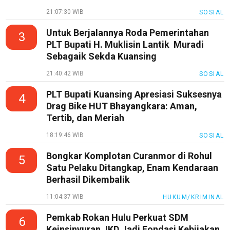
21:07:30 WIB
SOSIAL
Untuk Berjalannya Roda Pemerintahan
3
PLT Bupati H. Muklisin Lantik Muradi
Sebagaik Sekda Kuansing
21:40:42 WIB
SOSIAL
PLT Bupati Kuansing Apresiasi Suksesnya
4
Drag Bike HUT Bhayangkara: Aman,
Tertib, dan Meriah
18:19:46 WIB
SOSIAL
Bongkar Komplotan Curanmor di Rohul
5
Satu Pelaku Ditangkap, Enam Kendaraan
Berhasil Dikembalik
11:04:37 WIB
HUKUM/KRIMINAL
Pemkab Rokan Hulu Perkuat SDM
6
Keinsinyuran, IKD Jadi Fondasi Kebijakan