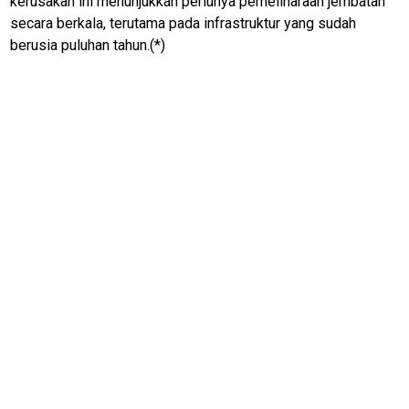
kerusakan ini menunjukkan perlunya pemeliharaan jembatan
secara berkala, terutama pada infrastruktur yang sudah
Home
berusia puluhan tahun.(*)
kabupaten
rokan hulu
N
E
T
W
O
R
K
jawabarat
Guide
Money
Liputan