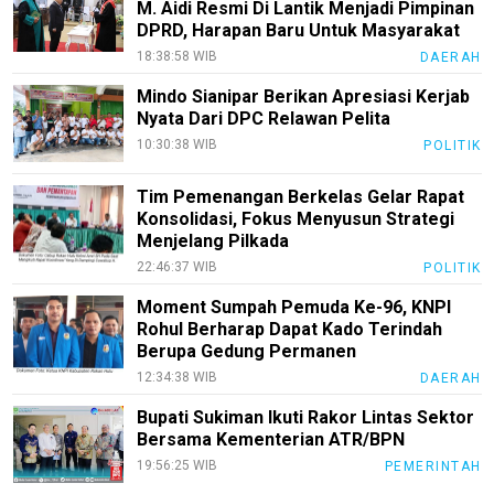
M. Aidi Resmi Di Lantik Menjadi Pimpinan
PotensiRohil
DPRD, Harapan Baru Untuk Masyarakat
LabuhanBatu
18:38:58 WIB
DAERAH
Mindo Sianipar Berikan Apresiasi Kerjab
Info
Nyata Dari DPC Relawan Pelita
Rohul
10:30:38 WIB
POLITIK
Nusapos
Tim Pemenangan Berkelas Gelar Rapat
Konsolidasi, Fokus Menyusun Strategi
Karir
Menjelang Pilkada
pendidikan
22:46:37 WIB
POLITIK
Kode
Moment Sumpah Pemuda Ke-96, KNPI
Etik
Rohul Berharap Dapat Kado Terindah
Internal
Berupa Gedung Permanen
12:34:38 WIB
DAERAH
KEJ
Bupati Sukiman Ikuti Rakor Lintas Sektor
Disclaimer
Bersama Kementerian ATR/BPN
Tentang
19:56:25 WIB
PEMERINTAH
Kami