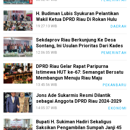
H. Budiman Lubis Syukuran Pelantikan
Wakil Ketua DPRD Riau Di Rokan Hulu
19:27:13 WIB
DAERAH
Sekdaprov Riau Berkunjung Ke Desa
Sontang, Ini Usulan Prioritas Dari Kades
12:06:05 WIB
PEMERINTAH
DPRD Riau Gelar Rapat Paripurna
Istimewa HUT ke-67: Semangat Bersatu
Membangun Menuju Riau Maju
13:45:56 WIB
PEKANBARU
Jons Ade Sukarmis Resmi Dilantik
sebagai Anggota DPRD Riau 2024-2029
14:05:37 WIB
EKONOMI
Bupati H. Sukiman Hadiri Sekaligus
Saksikan Pengambilan Sumpah Janji 45