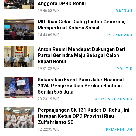
Anggota DPRD Rohul
19:46:53 WIB
DAERAH
MUI Riau Gelar Dialog Lintas Generasi,
Memperkuat Kohesi Sosial
14:43:09 WIB
PEKANBARU
Anton Resmi Mendapat Dukungan Dari
Partai Gerindra Maju Sebagai Calon
Bupati Rohul
19:31:32 WIB
POLITIK
Sukseskan Event Pacu Jalur Nasional
2024, Pemprov Riau Berikan Bantuan
Senilai 575 Juta
20:23:19 WIB
WISATA KUANSING
Perpanjangan SK 131 Kades Di Rohul, Ini
Harapan Ketua DPD Provinsi Riau
Zulfahrianto SE
12:22:35 WIB
PEMERINTAH