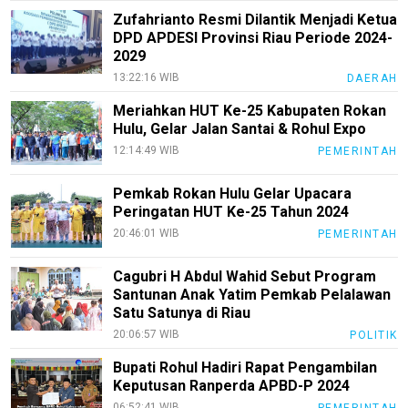
Zufahrianto Resmi Dilantik Menjadi Ketua
Pedoman
DPD APDESI Provinsi Riau Periode 2024-
Media
2029
Siber
13:22:16 WIB
DAERAH
Redaksi
Meriahkan HUT Ke-25 Kabupaten Rokan
Hulu, Gelar Jalan Santai & Rohul Expo
Index
All
12:14:49 WIB
PEMERINTAH
Pemkab Rokan Hulu Gelar Upacara
Peringatan HUT Ke-25 Tahun 2024
20:46:01 WIB
PEMERINTAH
Cagubri H Abdul Wahid Sebut Program
Santunan Anak Yatim Pemkab Pelalawan
Satu Satunya di Riau
20:06:57 WIB
POLITIK
Bupati Rohul Hadiri Rapat Pengambilan
Keputusan Ranperda APBD-P 2024
06:52:41 WIB
PEMERINTAH