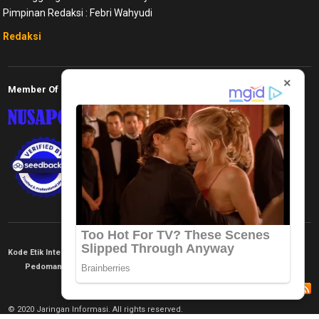
Pimpinan Redaksi : Febri Wahyudi
Redaksi
×
Member Of
Kode Etik Internal
KEJ
Disclaimer
Tentang Kami
Pedoman Media Siber
Redaksi
© 2020 Jaringan Informasi. All rights reserved.