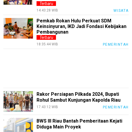
Terbaru
Finance
14:43:28 WIB
WISATA
Entertain
Pemkab Rokan Hulu Perkuat SDM
Keinsinyuran, IKD Jadi Fondasi Kebijakan
Edukasi
Pembangunan
Terbaru
InfoTerbaru
18:35:44 WIB
PEMERINTAH
Traveling
Sport
TeknoPedia
Blog
Techno
Rakor Persiapan Pilkada 2024, Bupati
Guide
Rohul Sambut Kunjungan Kapolda Riau
17:43:12 WIB
PEMERINTAH
Automotive
Guide
BWS III Riau Bantah Pemberitaan Kejati
Trending
Diduga Main Proyek