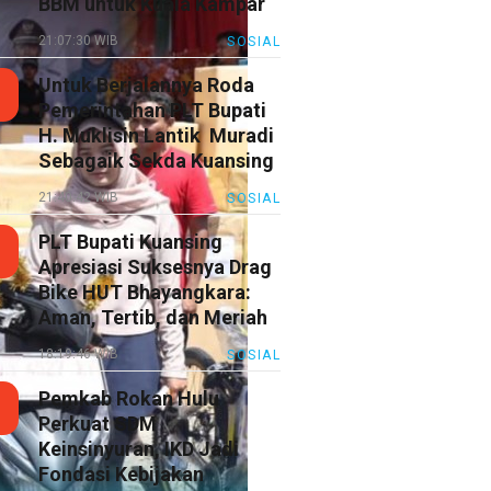
BBM untuk Kuala Kampar
21:07:30 WIB
SOSIAL
Untuk Berjalannya Roda
Pemerintahan PLT Bupati
H. Muklisin Lantik Muradi
Sebagaik Sekda Kuansing
21:40:42 WIB
SOSIAL
PLT Bupati Kuansing
Apresiasi Suksesnya Drag
Bike HUT Bhayangkara:
Aman, Tertib, dan Meriah
18:19:46 WIB
SOSIAL
Pemkab Rokan Hulu
Perkuat SDM
Keinsinyuran, IKD Jadi
Fondasi Kebijakan