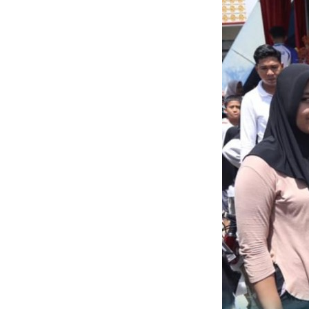
Home
kabupaten
rokan hulu
N
E
T
W
O
R
K
jawabarat
Guide
Money
Liputan