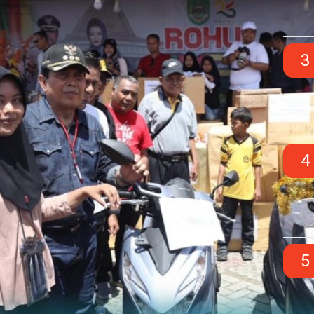
3
4
5