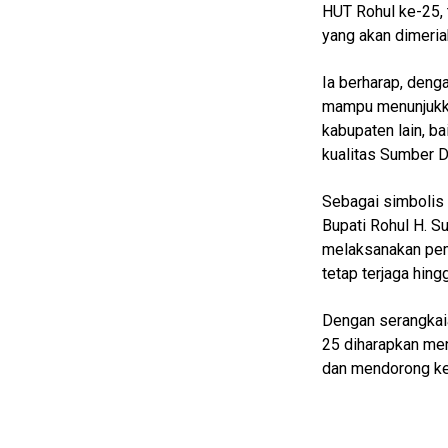
HUT Rohul ke-25,
Smartphone
Guide
yang akan dimeria
EduBudaya
Ia berharap, deng
EduStyle
mampu menunjukkan
kabupaten lain, b
TeknoGame
kualitas Sumber 
Economy
Sebagai simbolis 
Tekno
Bupati Rohul H. S
Recipes
melaksanakan pem
tetap terjaga hing
Loker
Dengan serangkaia
InfoKepri
25 diharapkan me
KuansingTerkini
dan mendorong kem
Bisnis
Sehat