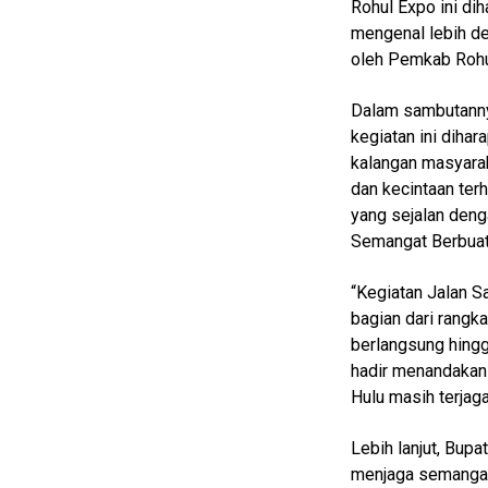
Rohul Expo ini di
Finance
mengenal lebih de
oleh Pemkab Rohu
Entertain
Edukasi
Dalam sambutanny
kegiatan ini diha
InfoTerbaru
kalangan masyara
Traveling
dan kecintaan terh
yang sejalan deng
Sport
Semangat Berbuat
TeknoPedia
“Kegiatan Jalan S
Blog
bagian dari rangk
Techno
berlangsung hing
Guide
hadir menandakan
Hulu masih terjaga
Automotive
Guide
Lebih lanjut, Bup
Trending
menjaga semangat