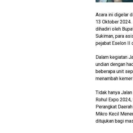
Real
Acara ini digelar
Gadget
Guide
13 Oktober 2024. 
dihadiri oleh Bupa
Cat
Sukiman, para asis
Food
pejabat Eselon II
Lifestyle
Dalam kegiatan Ja
Review
undian dengan had
Pinjol
beberapa unit sep
SourceCode
menambah kemeria
Otomotif
Tidak hanya Jalan 
infotorial
Rohul Expo 2024, 
Perangkat Daerah
Tutor
Mikro Kecil Mene
Theme
ditujukan bagi mas
Sains