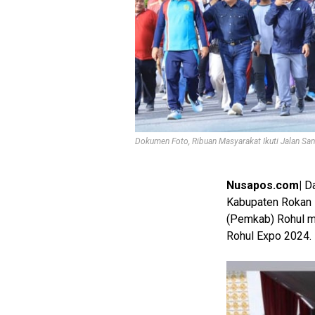
Dokumen Foto, Ribuan Masyarakat Ikuti Jalan S
Nusapos.com|
Da
Kabupaten Rokan 
(Pemkab) Rohul m
Rohul Expo 2024.
M
E
N
U