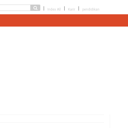
Index All
Karir
pendidikan