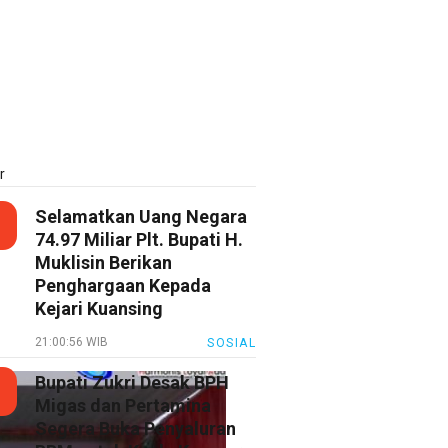
r
Selamatkan Uang Negara
74.97 Miliar Plt. Bupati H.
Muklisin Berikan
Penghargaan Kepada
Kejari Kuansing
21:00:56 WIB
SOSIAL
Bupati Zukri Desak BPH
Migas dan Pertamina
Segera Buka Penyaluran