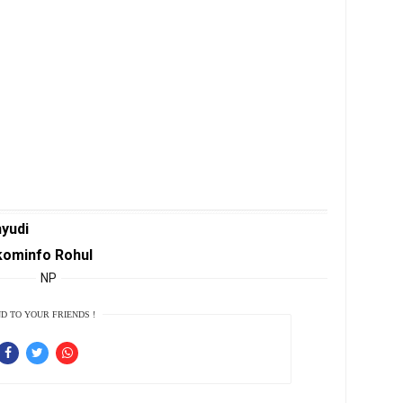
hyudi
kominfo Rohul
NP
D TO YOUR FRIENDS !