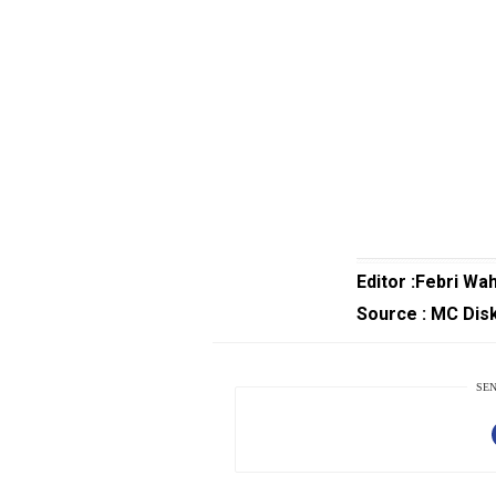
PotensiRohil
LabuhanBatu
Info
Rohul
Nusapos
Karir
pendidikan
Editor :Febri Wa
Kode
Source : MC Dis
Etik
Internal
KEJ
SEN
Disclaimer
Tentang
Kami