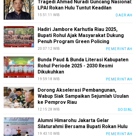
InfoKepri
Tragedi Ahmad Nuradi Guncang Nasional:
LPAI Rokan Hulu Tuntut Keadilan
KuansingTerkini
15:51:11 WIB
DAERAH
Bisnis
Hadiri Jambore Karhutla Riau 2025,
Sehat
Bupati Rohul Ajak Masyarakat Dukung
Penuh Program Green Policing
PotensiRohil
20:07:12 WIB
PEMERINTAH
LabuhanBatu
Bunda Paud & Bunda Literasi Kabupaten
Rohul Periode 2025 - 2030 Resmi
Info
Dikukuhkan
Rohul
19:59:18 WIB
PEMERINTAH
Nusapos
Dorong Akselerasi Pembangunan,
Wabup Siak Sampaikan Sejumlah Usulan
Karir
ke Pemprov Riau
12:15:28 WIB
SOSIAL
pendidikan
Alumni Himarohu Jakarta Gelar
Kode
Silaturahmi Bersama Bupati Rokan Hulu
Etik
19:43:10 WIB
PEMERINTAH
Internal