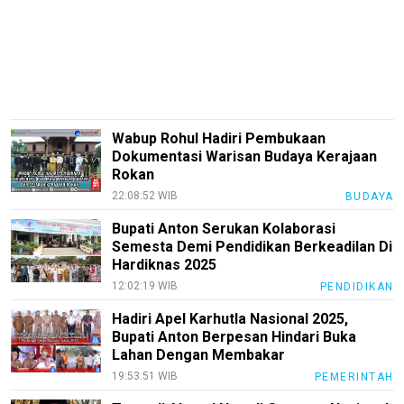
Guide
Automotive
Guide
Trending
Smartphone
Wabup Rohul Hadiri Pembukaan
Guide
Dokumentasi Warisan Budaya Kerajaan
Rokan
EduBudaya
22:08:52 WIB
BUDAYA
EduStyle
Bupati Anton Serukan Kolaborasi
TeknoGame
Semesta Demi Pendidikan Berkeadilan Di
Hardiknas 2025
Economy
12:02:19 WIB
PENDIDIKAN
Tekno
Hadiri Apel Karhutla Nasional 2025,
Bupati Anton Berpesan Hindari Buka
Recipes
Lahan Dengan Membakar
Loker
19:53:51 WIB
PEMERINTAH