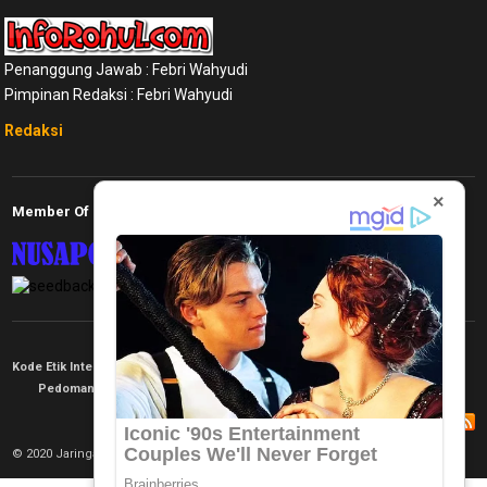
Penanggung Jawab : Febri Wahyudi
Pimpinan Redaksi : Febri Wahyudi
Redaksi
×
Member Of
Kode Etik Internal
KEJ
Disclaimer
Tentang Kami
Pedoman Media Siber
Redaksi
© 2020 Jaringan Informasi. All rights reserved.