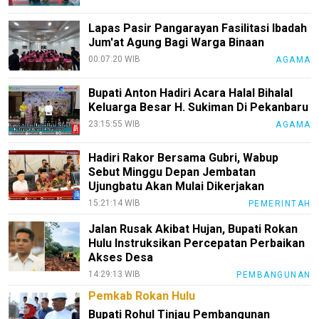
KEJ
Lapas Pasir Pangarayan Fasilitasi Ibadah
Jum'at Agung Bagi Warga Binaan
Disclaimer
00:07:20 WIB
AGAMA
Tentang
Kami
Bupati Anton Hadiri Acara Halal Bihalal
Keluarga Besar H. Sukiman Di Pekanbaru
Pedoman
23:15:55 WIB
AGAMA
Media
Siber
Hadiri Rakor Bersama Gubri, Wabup
Redaksi
Sebut Minggu Depan Jembatan
Ujungbatu Akan Mulai Dikerjakan
Index
15:21:14 WIB
PEMERINTAH
All
Jalan Rusak Akibat Hujan, Bupati Rokan
Hulu Instruksikan Percepatan Perbaikan
Akses Desa
14:29:13 WIB
PEMBANGUNAN
Pemkab Rokan Hulu
Bupati Rohul Tinjau Pembangunan