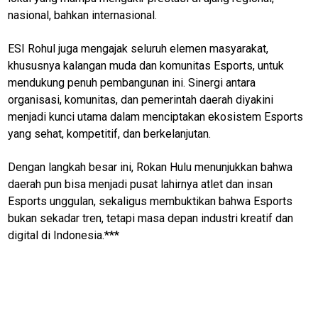
nasional, bahkan internasional.
M
E
ESI Rohul juga mengajak seluruh elemen masyarakat,
N
U
khususnya kalangan muda dan komunitas Esports, untuk
mendukung penuh pembangunan ini. Sinergi antara
organisasi, komunitas, dan pemerintah daerah diyakini
menjadi kunci utama dalam menciptakan ekosistem Esports
Home
yang sehat, kompetitif, dan berkelanjutan.
kabupaten
rokan hulu
Dengan langkah besar ini, Rokan Hulu menunjukkan bahwa
daerah pun bisa menjadi pusat lahirnya atlet dan insan
N
Esports unggulan, sekaligus membuktikan bahwa Esports
E
T
bukan sekadar tren, tetapi masa depan industri kreatif dan
W
digital di Indonesia.***
O
R
K