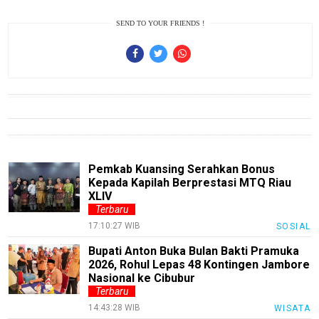
infotorial
SEND TO YOUR FRIENDS !
Tutor
Theme
Sains
Finance
Entertain
Edukasi
Pemkab Kuansing Serahkan Bonus
Kepada Kapilah Berprestasi MTQ Riau
InfoTerbaru
XLIV
Terbaru
Traveling
17:10:27 WIB
SOSIAL
Sport
Bupati Anton Buka Bulan Bakti Pramuka
TeknoPedia
2026, Rohul Lepas 48 Kontingen Jambore
Nasional ke Cibubur
Blog
Terbaru
14:43:28 WIB
WISATA
Techno