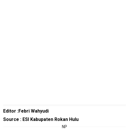
jawabarat
Guide
Money
Liputan
Real
Gadget
Guide
Cat
Food
Lifestyle
Review
Pinjol
SourceCode
Editor :Febri Wahyudi
Source : ESI Kabupaten Rokan Hulu
Otomotif
NP