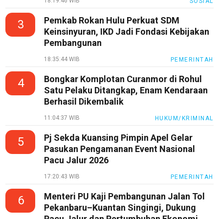
18:19:46 WIB
SOSIAL
Pemkab Rokan Hulu Perkuat SDM
3
Keinsinyuran, IKD Jadi Fondasi Kebijakan
Pembangunan
18:35:44 WIB
PEMERINTAH
Bongkar Komplotan Curanmor di Rohul
4
Satu Pelaku Ditangkap, Enam Kendaraan
Berhasil Dikembalik
11:04:37 WIB
HUKUM/KRIMINAL
Pj Sekda Kuansing Pimpin Apel Gelar
5
Pasukan Pengamanan Event Nasional
Pacu Jalur 2026
17:20:43 WIB
PEMERINTAH
Menteri PU Kaji Pembangunan Jalan Tol
6
Pekanbaru–Kuantan Singingi, Dukung
Pacu Jalur dan Pertumbuhan Ekonomi