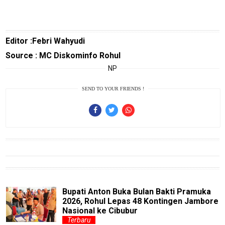
Smartphone
Guide
EduBudaya
Editor :Febri Wahyudi
EduStyle
Source : MC Diskominfo Rohul
NP
TeknoGame
SEND TO YOUR FRIENDS !
Economy
Tekno
Recipes
Loker
InfoKepri
KuansingTerkini
Bupati Anton Buka Bulan Bakti Pramuka
Bisnis
2026, Rohul Lepas 48 Kontingen Jambore
Nasional ke Cibubur
Sehat
Terbaru