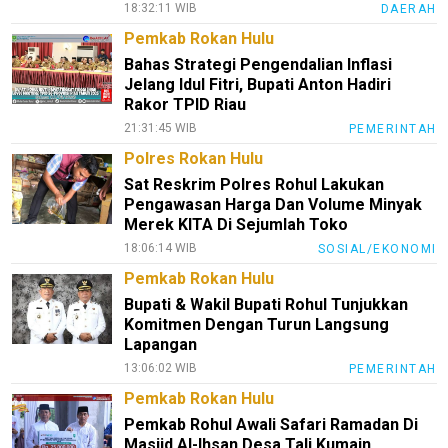
18:32:11 WIB
DAERAH
Pemkab Rokan Hulu
Bahas Strategi Pengendalian Inflasi
Jelang Idul Fitri, Bupati Anton Hadiri
Rakor TPID Riau
21:31:45 WIB
PEMERINTAH
Polres Rokan Hulu
Sat Reskrim Polres Rohul Lakukan
Pengawasan Harga Dan Volume Minyak
Merek KITA Di Sejumlah Toko
18:06:14 WIB
SOSIAL/EKONOMI
Pemkab Rokan Hulu
Bupati & Wakil Bupati Rohul Tunjukkan
Komitmen Dengan Turun Langsung
Lapangan
13:06:02 WIB
PEMERINTAH
Pemkab Rokan Hulu
Pemkab Rohul Awali Safari Ramadan Di
Masjid Al-Ihsan Desa Tali Kumain