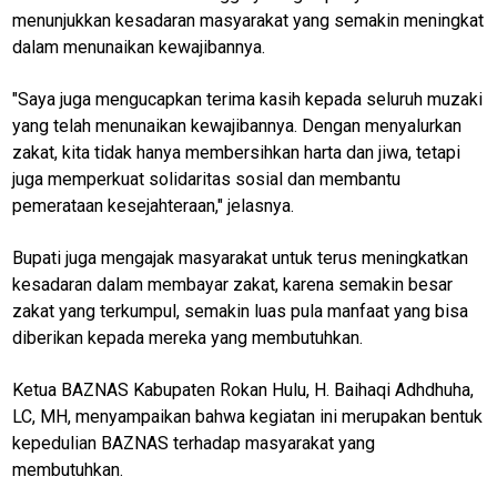
menunjukkan kesadaran masyarakat yang semakin meningkat
dalam menunaikan kewajibannya.
Home
kabupaten
"Saya juga mengucapkan terima kasih kepada seluruh muzaki
rokan hulu
yang telah menunaikan kewajibannya. Dengan menyalurkan
zakat, kita tidak hanya membersihkan harta dan jiwa, tetapi
N
juga memperkuat solidaritas sosial dan membantu
E
T
pemerataan kesejahteraan," jelasnya.
W
O
R
Bupati juga mengajak masyarakat untuk terus meningkatkan
K
kesadaran dalam membayar zakat, karena semakin besar
zakat yang terkumpul, semakin luas pula manfaat yang bisa
diberikan kepada mereka yang membutuhkan.
jawabarat
Ketua BAZNAS Kabupaten Rokan Hulu, H. Baihaqi Adhdhuha,
Guide
LC, MH, menyampaikan bahwa kegiatan ini merupakan bentuk
Money
kepedulian BAZNAS terhadap masyarakat yang
membutuhkan.
Liputan