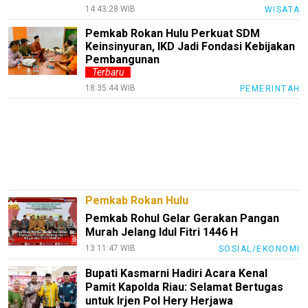
14:43:28 WIB
WISATA
PotensiRohil
Pemkab Rokan Hulu Perkuat SDM
LabuhanBatu
Keinsinyuran, IKD Jadi Fondasi Kebijakan
Pembangunan
Info
Terbaru
Rohul
18:35:44 WIB
PEMERINTAH
Nusapos
Karir
pendidikan
Kode
Pemkab Rokan Hulu
Etik
Pemkab Rohul Gelar Gerakan Pangan
Internal
Murah Jelang Idul Fitri 1446 H
KEJ
13:11:47 WIB
SOSIAL/EKONOMI
Disclaimer
Bupati Kasmarni Hadiri Acara Kenal
Pamit Kapolda Riau: Selamat Bertugas
Tentang
untuk Irjen Pol Hery Herjawa