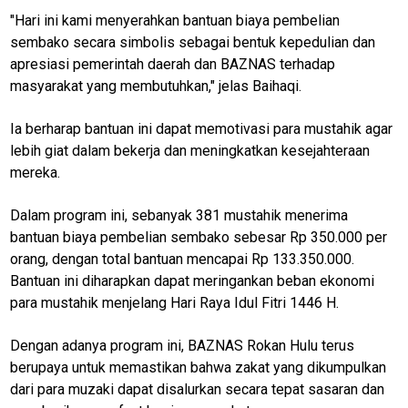
Real
"Hari ini kami menyerahkan bantuan biaya pembelian
sembako secara simbolis sebagai bentuk kepedulian dan
Gadget
apresiasi pemerintah daerah dan BAZNAS terhadap
Guide
masyarakat yang membutuhkan," jelas Baihaqi.
Cat
Food
Ia berharap bantuan ini dapat memotivasi para mustahik agar
lebih giat dalam bekerja dan meningkatkan kesejahteraan
Lifestyle
mereka.
Review
Pinjol
Dalam program ini, sebanyak 381 mustahik menerima
bantuan biaya pembelian sembako sebesar Rp 350.000 per
SourceCode
orang, dengan total bantuan mencapai Rp 133.350.000.
Otomotif
Bantuan ini diharapkan dapat meringankan beban ekonomi
para mustahik menjelang Hari Raya Idul Fitri 1446 H.
infotorial
Tutor
Dengan adanya program ini, BAZNAS Rokan Hulu terus
berupaya untuk memastikan bahwa zakat yang dikumpulkan
Theme
dari para muzaki dapat disalurkan secara tepat sasaran dan
Sains