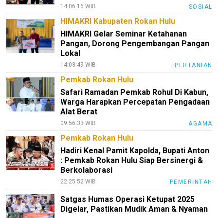
Kami
14:06:16 WIB
SOSIAL
Pedoman
HIMAKRI Kabupaten Rokan Hulu
Media
HIMAKRI Gelar Seminar Ketahanan
Siber
Pangan, Dorong Pengembangan Pangan
Lokal
Redaksi
14:03:49 WIB
PERTANIAN
Index
Pemkab Rokan Hulu
All
Safari Ramadan Pemkab Rohul Di Kabun,
Warga Harapkan Percepatan Pengadaan
Alat Berat
09:56:33 WIB
AGAMA
Pemkab Rokan Hulu
Hadiri Kenal Pamit Kapolda, Bupati Anton
: Pemkab Rokan Hulu Siap Bersinergi &
Berkolaborasi
22:25:52 WIB
PEMERINTAH
Satgas Humas Operasi Ketupat 2025
Digelar, Pastikan Mudik Aman & Nyaman