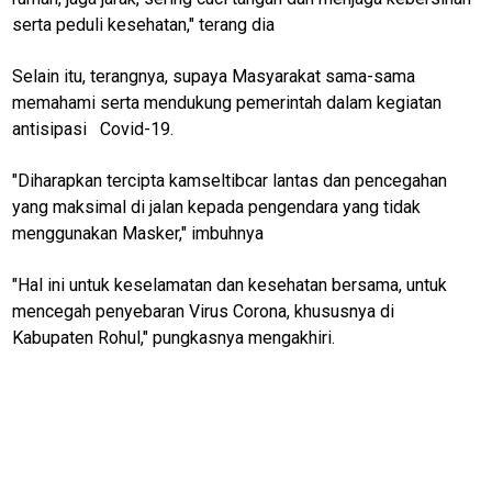
U
serta peduli kesehatan," terang dia
Selain itu, terangnya, supaya Masyarakat sama-sama
memahami serta mendukung pemerintah dalam kegiatan
Home
antisipasi Covid-19.
N
E
"Diharapkan tercipta kamseltibcar lantas dan pencegahan
T
yang maksimal di jalan kepada pengendara yang tidak
W
O
menggunakan Masker," imbuhnya
R
K
"Hal ini untuk keselamatan dan kesehatan bersama, untuk
mencegah penyebaran Virus Corona, khususnya di
Kabupaten Rohul," pungkasnya mengakhiri.
jawabarat
Guide
Money
Liputan