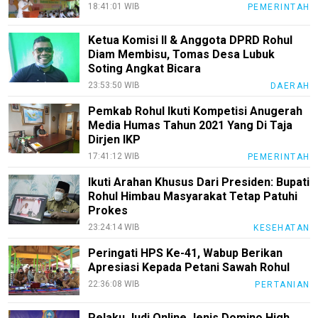
18:41:01 WIB
PEMERINTAH
Ketua Komisi II & Anggota DPRD Rohul
Diam Membisu, Tomas Desa Lubuk
Soting Angkat Bicara
23:53:50 WIB
DAERAH
Pemkab Rohul Ikuti Kompetisi Anugerah
Media Humas Tahun 2021 Yang Di Taja
Dirjen IKP
17:41:12 WIB
PEMERINTAH
Ikuti Arahan Khusus Dari Presiden: Bupati
Rohul Himbau Masyarakat Tetap Patuhi
Prokes
23:24:14 WIB
KESEHATAN
Peringati HPS Ke-41, Wabup Berikan
Apresiasi Kepada Petani Sawah Rohul
22:36:08 WIB
PERTANIAN
Pelaku Judi Online Jenis Domino High