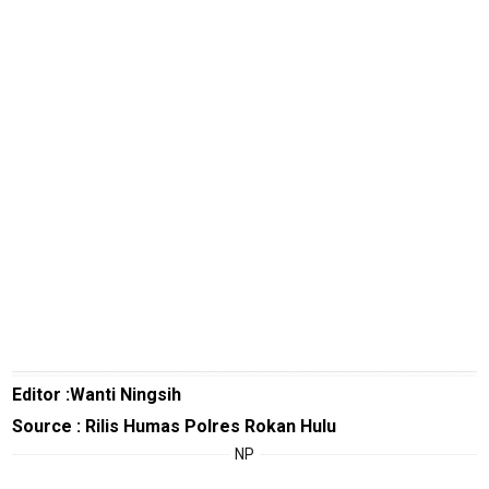
Real
Gadget
Guide
Cat
Food
Lifestyle
Review
Pinjol
SourceCode
Otomotif
infotorial
Editor :Wanti Ningsih
Tutor
Source : Rilis Humas Polres Rokan Hulu
Theme
NP
Sains