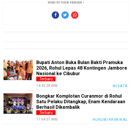
SEND TO YOUR FRIENDS !
Finance
Entertain
Edukasi
InfoTerbaru
Traveling
Sport
Bupati Anton Buka Bulan Bakti Pramuka
2026, Rohul Lepas 48 Kontingen Jambore
TeknoPedia
Nasional ke Cibubur
Terbaru
Blog
14:43:28 WIB
WISATA
Techno
Bongkar Komplotan Curanmor di Rohul
Guide
Satu Pelaku Ditangkap, Enam Kendaraan
Berhasil Dikembalik
Automotive
Terbaru
Guide
11:04:37 WIB
HUKUM/KRIMINAL
Trending