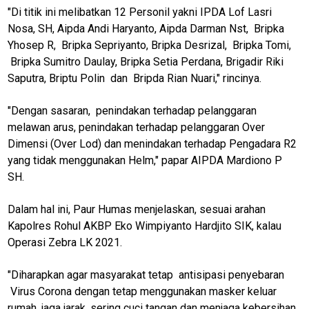
"Di titik ini melibatkan 12 Personil yakni IPDA Lof Lasri
Nosa, SH, Aipda Andi Haryanto, Aipda Darman Nst, Bripka
Yhosep R, Bripka Sepriyanto, Bripka Desrizal, Bripka Tomi,
Bripka Sumitro Daulay, Bripka Setia Perdana, Brigadir Riki
Saputra, Briptu Polin dan Bripda Rian Nuari," rincinya.
"Dengan sasaran, penindakan terhadap pelanggaran
melawan arus, penindakan terhadap pelanggaran Over
Dimensi (Over Lod) dan menindakan terhadap Pengadara R2
yang tidak menggunakan Helm," papar AIPDA Mardiono P
SH.
Dalam hal ini, Paur Humas menjelaskan, sesuai arahan
Kapolres Rohul AKBP Eko Wimpiyanto Hardjito SIK, kalau
Operasi Zebra LK 2021.
"Diharapkan agar masyarakat tetap antisipasi penyebaran
M
Virus Corona dengan tetap menggunakan masker keluar
E
N
rumah, jaga jarak, sering cuci tangan dan menjaga kebersihan