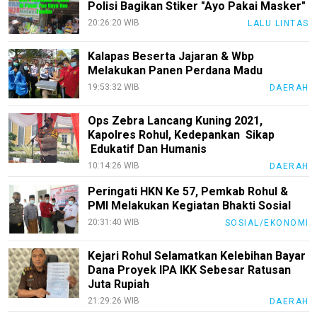
Polisi Bagikan Stiker "Ayo Pakai Masker"
Pedoman
20:26:20 WIB
LALU LINTAS
Media
Siber
Kalapas Beserta Jajaran & Wbp
Melakukan Panen Perdana Madu
Redaksi
19:53:32 WIB
DAERAH
Index
All
Ops Zebra Lancang Kuning 2021,
Kapolres Rohul, Kedepankan Sikap
Edukatif Dan Humanis
10:14:26 WIB
DAERAH
Peringati HKN Ke 57, Pemkab Rohul &
PMI Melakukan Kegiatan Bhakti Sosial
20:31:40 WIB
SOSIAL/EKONOMI
Kejari Rohul Selamatkan Kelebihan Bayar
Dana Proyek IPA IKK Sebesar Ratusan
Juta Rupiah
21:29:26 WIB
DAERAH