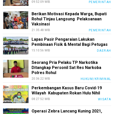
09:52:09 WIB
PEMERINTAH
PotensiRohil
LabuhanBatu
Berikan Motivasi Kepada Warga, Bupati
Rohul Tinjau Langsung Pelaksanaan
Info
Vaksinasi
Rohul
21:35:48 WIB
PEMERINTAH
Nusapos
Lapas Pasir Pengaraian Lakukan
Pembinaan Fisik & Mental Bagi Petugas
15:10:56 WIB
DAERAH
Karir
pendidikan
Seorang Pria Pelaku TP Narkotika
Ditangkap Personil Sat Res Narkoba
Kode
Polres Rohul
Etik
20:36:22 WIB
HUKUM/KRIMINAL
Internal
Perkembangan Kasus Baru Covid-19
KEJ
Wilayah Kabupaten Rokan Hulu Nihil
Disclaimer
08:27:52 WIB
WISATA
Tentang
Operasi Zebra Lancang Kuning 2021,
Kami