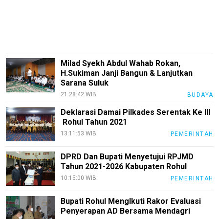
Smartphone
Guide
EduBudaya
EduStyle
Milad Syekh Abdul Wahab Rokan,
TeknoGame
H.Sukiman Janji Bangun & Lanjutkan
Sarana Suluk
Economy
21:28:42 WIB
BUDAYA
Tekno
Deklarasi Damai Pilkades Serentak Ke III
Recipes
Rohul Tahun 2021
13:11:53 WIB
PEMERINTAH
Loker
InfoKepri
DPRD Dan Bupati Menyetujui RPJMD
Tahun 2021-2026 Kabupaten Rohul
KuansingTerkini
10:15:00 WIB
PEMERINTAH
Bisnis
Bupati Rohul MengIkuti Rakor Evaluasi
Sehat
Penyerapan AD Bersama Mendagri