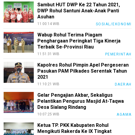
Sambut HUT DWP Ke 22 Tahun 2021,
Sehat
DWP Rohul Santuni Anak-Anak Panti
Asuhan
PotensiRohil
11:00:14 WIB
SOSIAL/EKONOMI
LabuhanBatu
Wabup Rohul Terima Piagam
Info
Penghargaan Peringkat Tiga Kinerja
Rohul
Terbaik Se-Provinsi Riau
11:51:31 WIB
PEMERINTAH
Nusapos
Kapolres Rohul Pimpin Apel Pergeseran
Pasukan PAM Pilkades Serentak Tahun
Karir
2021
pendidikan
11:10:21 WIB
DAERAH
Kode
Gelar Pengajian Akbar, Sekaligus
Etik
Pelantikan Pengurus Masjid At-Taqwa
Internal
Desa Sialang Rindang
10:07:25 WIB
AGAMA
KEJ
Ketua TP. PKK Kabupaten Rohul
Disclaimer
Mengikuti Rakerda Ke IX Tingkat