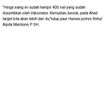
Liputan
"Hinga siang ini sudah hampir 400 vial yang sudah
disuntikkan oleh Vaksinator. Kemudian, besok, pada Ahad
Real
target kita akan lebih dari itu,"tutup paur Humas polres Rohul
Gadget
Aipda Mardiono P SH.
Guide
Cat
Food
Lifestyle
Review
Pinjol
SourceCode
Otomotif
infotorial
Tutor
Theme