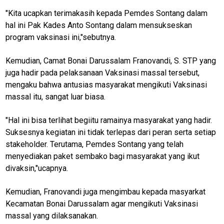
M
E
"Kita ucapkan terimakasih kepada Pemdes Sontang dalam
N
hal ini Pak Kades Anto Sontang dalam mensukseskan
U
program vaksinasi ini,"sebutnya.
Kemudian, Camat Bonai Darussalam Franovandi, S. STP yang
Home
juga hadir pada pelaksanaan Vaksinasi massal tersebut,
mengaku bahwa antusias masyarakat mengikuti Vaksinasi
N
massal itu, sangat luar biasa.
E
T
W
"Hal ini bisa terlihat begiitu ramainya masyarakat yang hadir.
O
Suksesnya kegiatan ini tidak terlepas dari peran serta setiap
R
K
stakeholder. Terutama, Pemdes Sontang yang telah
menyediakan paket sembako bagi masyarakat yang ikut
divaksin,"ucapnya.
jawabarat
Kemudian, Franovandi juga mengimbau kepada masyarkat
Guide
Kecamatan Bonai Darussalam agar mengikuti Vaksinasi
massal yang dilaksanakan.
Money