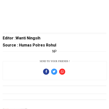
Sains
Finance
Entertain
Edukasi
Editor :Wanti Ningsih
InfoTerbaru
Source : Humas Polres Rohul
Traveling
NP
Sport
SEND TO YOUR FRIENDS !
TeknoPedia
Blog
Techno
Guide
Automotive
Guide