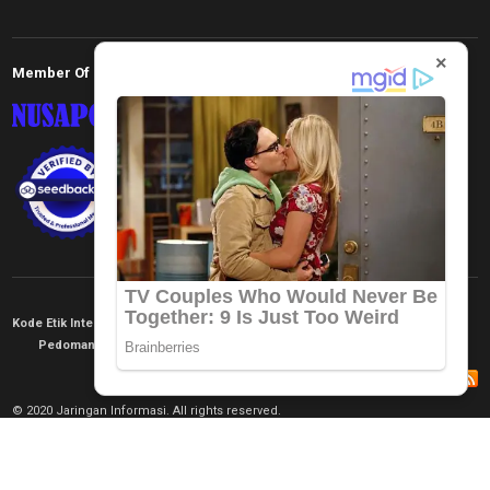
×
Member Of
Kode Etik Internal
KEJ
Disclaimer
Tentang Kami
Pedoman Media Siber
Redaksi
© 2020 Jaringan Informasi. All rights reserved.