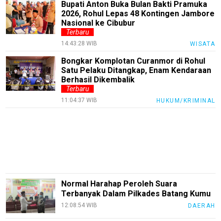
Bupati Anton Buka Bulan Bakti Pramuka
Trending
2026, Rohul Lepas 48 Kontingen Jambore
Nasional ke Cibubur
Smartphone
Terbaru
Guide
14:43:28 WIB
WISATA
EduBudaya
Bongkar Komplotan Curanmor di Rohul
Satu Pelaku Ditangkap, Enam Kendaraan
EduStyle
Berhasil Dikembalik
TeknoGame
Terbaru
11:04:37 WIB
HUKUM/KRIMINAL
Economy
Tekno
Recipes
Loker
InfoKepri
Normal Harahap Peroleh Suara
Terbanyak Dalam Pilkades Batang Kumu
KuansingTerkini
12:08:54 WIB
DAERAH
Bisnis