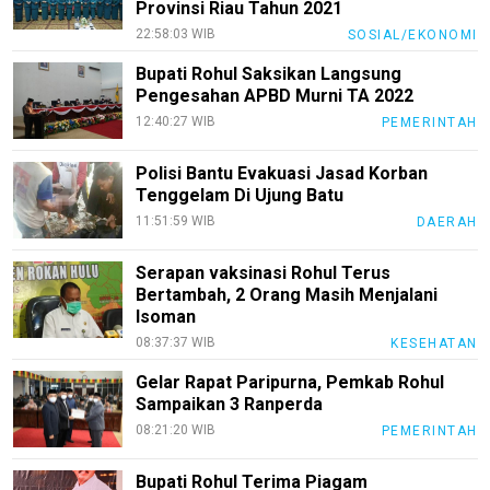
Provinsi Riau Tahun 2021
Tentang
22:58:03 WIB
SOSIAL/EKONOMI
Kami
Bupati Rohul Saksikan Langsung
Pedoman
Pengesahan APBD Murni TA 2022
Media
Siber
12:40:27 WIB
PEMERINTAH
Redaksi
Polisi Bantu Evakuasi Jasad Korban
Tenggelam Di Ujung Batu
Index
All
11:51:59 WIB
DAERAH
Serapan vaksinasi Rohul Terus
Bertambah, 2 Orang Masih Menjalani
Isoman
08:37:37 WIB
KESEHATAN
Gelar Rapat Paripurna, Pemkab Rohul
Sampaikan 3 Ranperda
08:21:20 WIB
PEMERINTAH
Bupati Rohul Terima Piagam