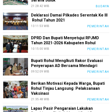
Sarana Suluk
21:28:42 WIB
BUDAYA
Deklarasi Damai Pilkades Serentak Ke III
Rohul Tahun 2021
13:11:53 WIB
PEMERINTAH
DPRD Dan Bupati Menyetujui RPJMD
Tahun 2021-2026 Kabupaten Rohul
10:15:00 WIB
PEMERINTAH
Bupati Rohul MengIkuti Rakor Evaluasi
Penyerapan AD Bersama Mendagri
09:52:09 WIB
PEMERINTAH
Berikan Motivasi Kepada Warga, Bupati
Rohul Tinjau Langsung Pelaksanaan
Vaksinasi
21:35:48 WIB
PEMERINTAH
Lapas Pasir Pengaraian Lakukan