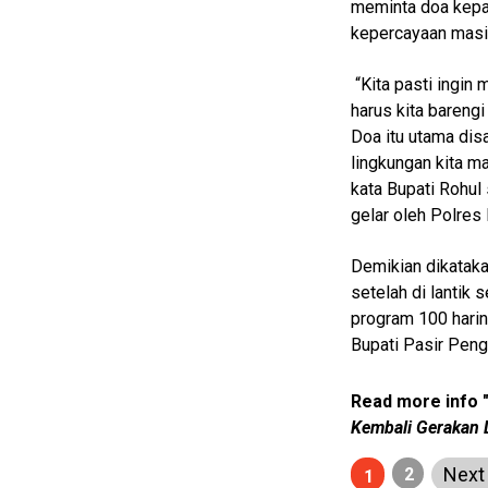
meminta doa kepa
kepercayaan masi
Home
“Kita pasti ingin 
N
harus kita barengi
E
T
Doa itu utama dis
W
lingkungan kita m
O
R
kata Bupati Rohul
K
gelar oleh Polres
Demikian dikataka
jawabarat
setelah di lantik
program 100 hari
Guide
Bupati Pasir Peng
Money
Read more info 
Liputan
Kembali Gerakan
Real
Nex
2
1
Gadget