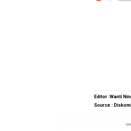
Guide
Cat
Food
Lifestyle
Review
Pinjol
SourceCode
Otomotif
infotorial
Tutor
Editor :Wanti Nin
Theme
Source : Diskom
Sains
Finance
SEN