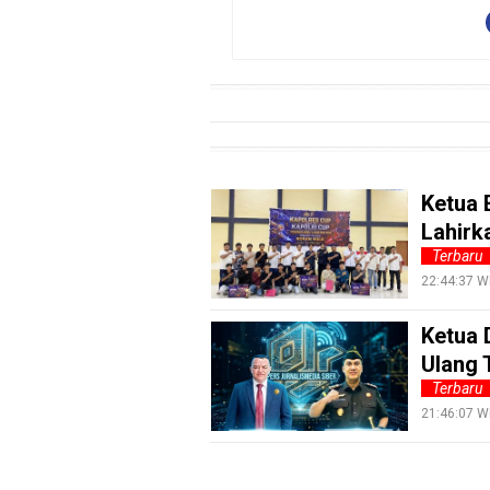
Entertain
Edukasi
InfoTerbaru
Traveling
Sport
Ketua 
TeknoPedia
Lahirk
Blog
Terbaru
Techno
22:44:37 W
Guide
Ketua 
Automotive
Ulang 
Guide
Terbaru
Trending
21:46:07 W
Smartphone
Guide