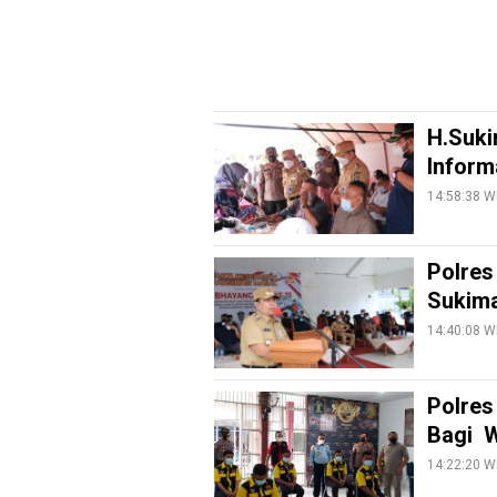
EduBudaya
EduStyle
TeknoGame
Economy
H.Suki
Inform
Tekno
14:58:38 W
Recipes
Loker
Polres
InfoKepri
Sukima
14:40:08 W
KuansingTerkini
Bisnis
Polres
Sehat
Bagi W
PotensiRohil
14:22:20 W
LabuhanBatu