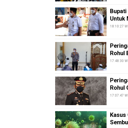
Info
Bupati
Rohul
Untuk 
Nusapos
18:10:27 W
Karir
Pering
Rohul 
pendidikan
17:48:30 W
Kode
Etik
Internal
Pering
KEJ
Rohul 
Disclaimer
17:07:47 W
Tentang
Kami
Kasus 
Pedoman
Sembuh
Media