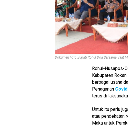
Dokumen Foto Bupati Rohul Doa Bersama Saat Me
Rohul-Nusapos-C
Kabupaten Rokan H
berbagai usaha d
Penaganan
Covid
terus di laksanaka
M
E
Untuk itu perlu ju
N
atau pendekatan r
U
Maka untuk Pemkab