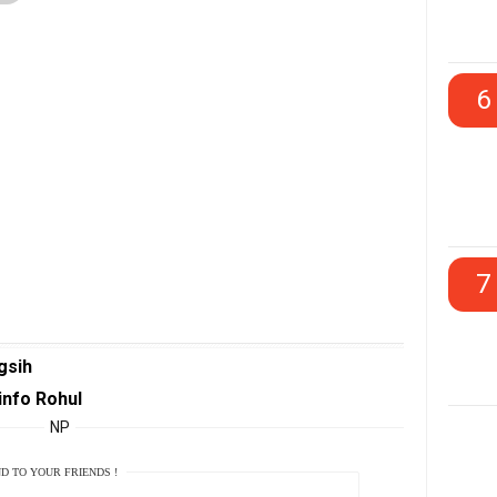
6
7
gsih
info Rohul
NP
D TO YOUR FRIENDS !