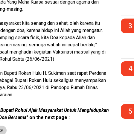
da Yang Maha Kuasa sesuai dengan agama dan
ng-masing.
masyarakat kita senang dan sehat, oleh karena itu
3
 dengan doa, karena hidup ini Allah yang mengatur,
amping secara fisik, kita Doa kepada Allah dan
asing-masing, semoga wabah ini cepat berlalu,”
 saat menghadiri kegiatan Vaksinasi massal yang di
 Rohul Sabtu (26/06/2021)
4
n Bupati Rokan Hulu H. Sukiman saat rapat Perdana
 sebagai Bupati Rokan Hulu sekaligus menyampaikan
nya, Rabu 23/06/2021 di Pandopo Rumah Dinas
araian.
5
"
Bupati Rohul Ajak Masyarakat Untuk Menghidupkan
 Doa Bersama
" on the next page :
t