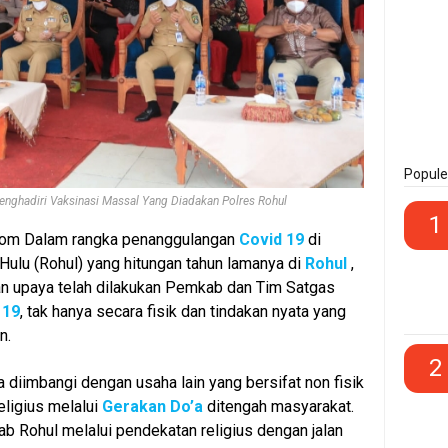
Popule
nghadiri Vaksinasi Massal Yang Diadakan Polres Rohul
1
om Dalam rangka penanggulangan
Covid 19
di
ulu (Rohul) yang hitungan tahun lamanya di
Rohul
,
an upaya telah dilakukan Pemkab dan Tim Satgas
 19
, tak hanya secara fisik dan tindakan nyata yang
n.
2
ga diimbangi dengan usaha lain yang bersifat non fisik
eligius melalui
Gerakan Do’a
ditengah masyarakat.
 Rohul melalui pendekatan religius dengan jalan