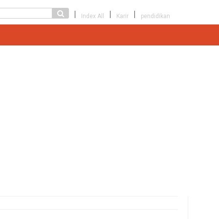
Index All
Karir
pendidikan