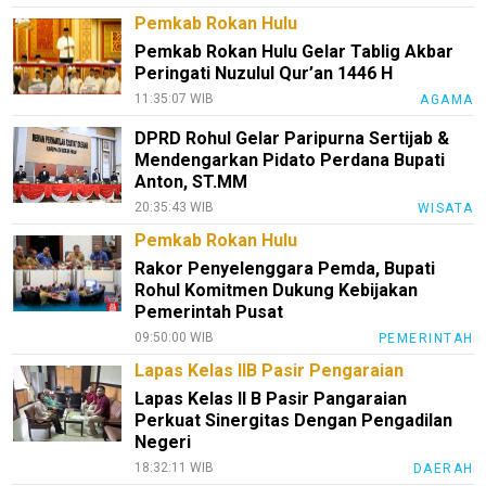
Pemkab Rokan Hulu
Loker
Pemkab Rokan Hulu Gelar Tablig Akbar
InfoKepri
Peringati Nuzulul Qur’an 1446 H
11:35:07 WIB
AGAMA
KuansingTerkini
DPRD Rohul Gelar Paripurna Sertijab &
Bisnis
Mendengarkan Pidato Perdana Bupati
Anton, ST.MM
Sehat
20:35:43 WIB
WISATA
PotensiRohil
Pemkab Rokan Hulu
LabuhanBatu
Rakor Penyelenggara Pemda, Bupati
Rohul Komitmen Dukung Kebijakan
Info
Pemerintah Pusat
Rohul
09:50:00 WIB
PEMERINTAH
Nusapos
Lapas Kelas IIB Pasir Pengaraian
Lapas Kelas II B Pasir Pangaraian
Perkuat Sinergitas Dengan Pengadilan
Karir
Negeri
pendidikan
18:32:11 WIB
DAERAH