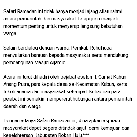
Safari Ramadan ini tidak hanya menjadi ajang silaturahmi
antara pemerintah dan masyarakat, tetapi juga menjadi
momentum penting untuk menyerap langsung kebutuhan
M
warga.
E
N
U
Selain berdialog dengan warga, Pemkab Rohul juga
menyalurkan bantuan kepada masyarakat serta mendukung
pembangunan Masjid Aljamiq.
Home
Acara ini turut dihadiri oleh pejabat eselon II, Camat Kabun
kabupaten
Anang Putra, para kepala desa se-Kecamatan Kabun, serta
rokan hulu
tokoh agama dan masyarakat setempat. Kehadiran para
pejabat ini semakin mempererat hubungan antara pemerintah
N
daerah dan warga.
E
T
W
Dengan adanya Safari Ramadan ini, diharapkan aspirasi
O
R
masyarakat dapat segera ditindaklanjuti demi kemajuan dan
K
kesejahteraan Kabupaten Rokan Hulu.***