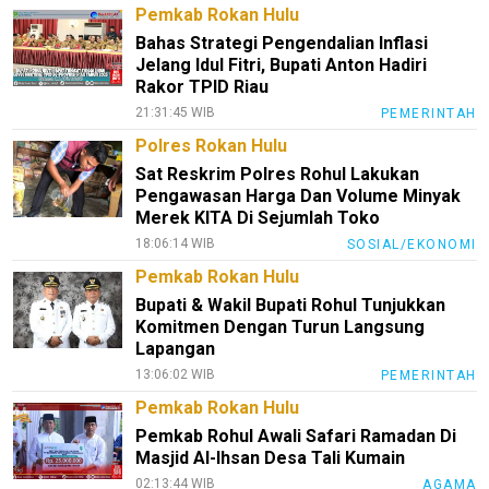
Pemkab Rokan Hulu
Kode
Bahas Strategi Pengendalian Inflasi
Etik
Jelang Idul Fitri, Bupati Anton Hadiri
Internal
Rakor TPID Riau
KEJ
21:31:45 WIB
PEMERINTAH
Disclaimer
Polres Rokan Hulu
Sat Reskrim Polres Rohul Lakukan
Tentang
Pengawasan Harga Dan Volume Minyak
Kami
Merek KITA Di Sejumlah Toko
Pedoman
18:06:14 WIB
SOSIAL/EKONOMI
Media
Pemkab Rokan Hulu
Siber
Bupati & Wakil Bupati Rohul Tunjukkan
Komitmen Dengan Turun Langsung
Redaksi
Lapangan
Index
13:06:02 WIB
PEMERINTAH
All
Pemkab Rokan Hulu
Pemkab Rohul Awali Safari Ramadan Di
Masjid Al-Ihsan Desa Tali Kumain
02:13:44 WIB
AGAMA