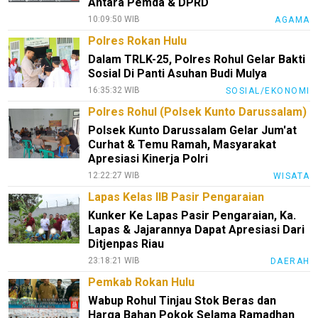
Antara Pemda & DPRD
10:09:50 WIB
AGAMA
Polres Rokan Hulu
Dalam TRLK-25, Polres Rohul Gelar Bakti
Sosial Di Panti Asuhan Budi Mulya
16:35:32 WIB
SOSIAL/EKONOMI
Polres Rohul (Polsek Kunto Darussalam)
Polsek Kunto Darussalam Gelar Jum'at
Curhat & Temu Ramah, Masyarakat
Apresiasi Kinerja Polri
12:22:27 WIB
WISATA
Lapas Kelas IIB Pasir Pengaraian
Kunker Ke Lapas Pasir Pengaraian, Ka.
Lapas & Jajarannya Dapat Apresiasi Dari
Ditjenpas Riau
23:18:21 WIB
DAERAH
Pemkab Rokan Hulu
Wabup Rohul Tinjau Stok Beras dan
Harga Bahan Pokok Selama Ramadhan