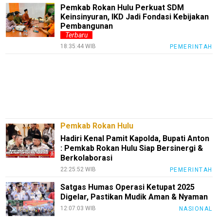
Pemkab Rokan Hulu Perkuat SDM
Blog
Keinsinyuran, IKD Jadi Fondasi Kebijakan
Pembangunan
Techno
Terbaru
Guide
18:35:44 WIB
PEMERINTAH
Automotive
Guide
Trending
Smartphone
Guide
Pemkab Rokan Hulu
EduBudaya
Hadiri Kenal Pamit Kapolda, Bupati Anton
EduStyle
: Pemkab Rokan Hulu Siap Bersinergi &
Berkolaborasi
TeknoGame
22:25:52 WIB
PEMERINTAH
Economy
Satgas Humas Operasi Ketupat 2025
Digelar, Pastikan Mudik Aman & Nyaman
Tekno
12:07:03 WIB
NASIONAL
Recipes