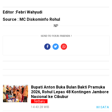
SourceCode
Otomotif
Editor :Febri Wahyudi
infotorial
Source : MC Diskominfo Rohul
NP
Tutor
Theme
SEND TO YOUR FRIENDS !
Sains
Finance
Entertain
Edukasi
InfoTerbaru
Bupati Anton Buka Bulan Bakti Pramuka
Traveling
2026, Rohul Lepas 48 Kontingen Jambore
Nasional ke Cibubur
Sport
Terbaru
14:43:28 WIB
WISATA
TeknoPedia