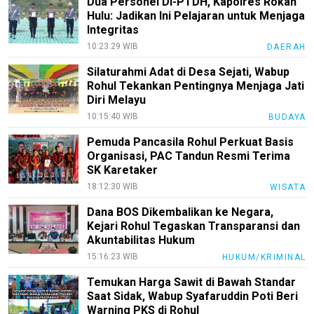
Dua Personel Di-PTDH, Kapolres Rokan
Hulu: Jadikan Ini Pelajaran untuk Menjaga
Integritas
Karir
10:23:29 WIB
DAERAH
pendidikan
Silaturahmi Adat di Desa Sejati, Wabup
Rohul Tekankan Pentingnya Menjaga Jati
Kode
Diri Melayu
Etik
Internal
10:15:40 WIB
BUDAYA
KEJ
Pemuda Pancasila Rohul Perkuat Basis
Organisasi, PAC Tandun Resmi Terima
Disclaimer
SK Karetaker
18:12:30 WIB
WISATA
Tentang
Kami
Dana BOS Dikembalikan ke Negara,
Kejari Rohul Tegaskan Transparansi dan
Pedoman
Akuntabilitas Hukum
Media
Siber
15:16:23 WIB
HUKUM/KRIMINAL
Temukan Harga Sawit di Bawah Standar
Redaksi
Saat Sidak, Wabup Syafaruddin Poti Beri
Index
Warning PKS di Rohul