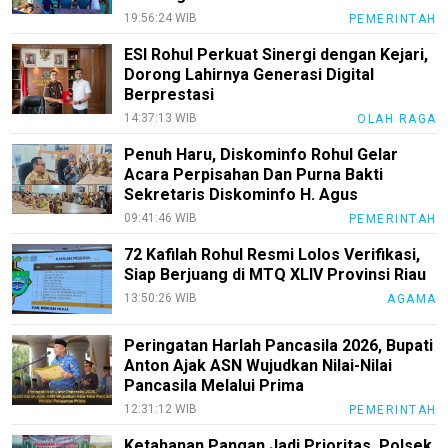
All
19:56:24 WIB
PEMERINTAH
ESI Rohul Perkuat Sinergi dengan Kejari,
Dorong Lahirnya Generasi Digital
Berprestasi
14:37:13 WIB
OLAH RAGA
Penuh Haru, Diskominfo Rohul Gelar
Acara Perpisahan Dan Purna Bakti
Sekretaris Diskominfo H. Agus
09:41:46 WIB
PEMERINTAH
72 Kafilah Rohul Resmi Lolos Verifikasi,
Siap Berjuang di MTQ XLIV Provinsi Riau
13:50:26 WIB
AGAMA
Peringatan Harlah Pancasila 2026, Bupati
Anton Ajak ASN Wujudkan Nilai-Nilai
Pancasila Melalui Prima
12:31:12 WIB
PEMERINTAH
Ketahanan Pangan Jadi Prioritas, Polsek