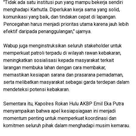
"Tidak ada satu institusi pun yang mampu bekerja sendiri
menghadapi Karhutla. Diperlukan kerja sama yang solid,
komunikasi yang baik, dan tindakan cepat di lapangan.
Pencegahan harus menjadi prioritas utama karena jauh lebih
efektif daripada penanggulangan," ujarnya.
Wabup juga menginstruksikan seluruh stakeholder untuk
memperkuat patroli terpadu di wilayah rawan kebakaran,
meningkatkan sosialisasi kepada masyarakat terkait
M
E
larangan membuka lahan dengan cara membakar,
N
memastikan kesiapan sarana dan prasarana pemadaman,
U
serta melibatkan masyarakat sebagai garda terdepan dalam
mendeteksi potensi kebakaran.
Home
Sementara itu, Kapolres Rokan Hulu AKBP Emil Eka Putra
menyampaikan bahwa apel kesiapsiagaan ini menjadi
kabupaten
momentum penting untuk memperkuat koordinasi dan
rokan hulu
komitmen seluruh pihak dalam menghadapi musim kemarau.
N