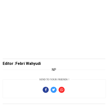
Traveling
Sport
TeknoPedia
Blog
Techno
Guide
Automotive
Guide
Editor :Febri Wahyudi
Trending
NP
Smartphone
Guide
SEND TO YOUR FRIENDS !
EduBudaya
EduStyle
TeknoGame