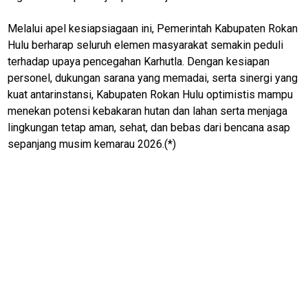
Lifestyle
Melalui apel kesiapsiagaan ini, Pemerintah Kabupaten Rokan
Review
Hulu berharap seluruh elemen masyarakat semakin peduli
Pinjol
terhadap upaya pencegahan Karhutla. Dengan kesiapan
SourceCode
personel, dukungan sarana yang memadai, serta sinergi yang
kuat antarinstansi, Kabupaten Rokan Hulu optimistis mampu
Otomotif
menekan potensi kebakaran hutan dan lahan serta menjaga
infotorial
lingkungan tetap aman, sehat, dan bebas dari bencana asap
sepanjang musim kemarau 2026.(*)
Tutor
Theme
Sains
Finance
Entertain
Edukasi
InfoTerbaru