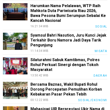
Harumkan Nama Pelalawan, WTP Raih
Mahkota Duta Pariwisata Riau 2026,
Bawa Pesona Bumi Serumpun Sebalai Ke
Kancah Nasional
16:21:34 WIB
SOSIAL
Syamsul Bahri Nasution, Juru Kunci Jejak
Terkahir Boru Namora Jadi Daya Tarik
Pengunjung
11:14:34 WIB
WISATA
Silaturahmi Sabuk Kamtibmas, Polres
Rohul Perkuat Sinergi dengan Tokoh
Masyarakat
13:50:42 WIB
DAERAH
Bersama Baznas, Wakil Bupati Rohul
Dorong Percepatan Pemulihan Korban
Kebakaran Pasar Pekan Tebih
00:12:22 WIB
SOSIAL/EKONOMI
Mahasiswi UIR Berprestasi Ukir Nama di