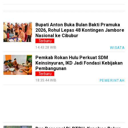
Economy
Tekno
Bupati Anton Buka Bulan Bakti Pramuka
Recipes
2026, Rohul Lepas 48 Kontingen Jambore
Nasional ke Cibubur
Loker
Terbaru
InfoKepri
14:43:28 WIB
WISATA
Pemkab Rokan Hulu Perkuat SDM
KuansingTerkini
Keinsinyuran, IKD Jadi Fondasi Kebijakan
Pembangunan
Bisnis
Terbaru
Sehat
18:35:44 WIB
PEMERINTAH
PotensiRohil
LabuhanBatu
Info
Rohul
Nusapos