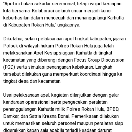
E
"Apel ini bukan sekadar seremonial, tetapi wujud kesiapan
T
kita bersama. Kolaborasi seluruh unsur menjadi kunci
W
O
keberhasilan dalam mencegah dan menanggulangi Karhutla
R
di Kabupaten Rokan Hulu," ungkapnya.
K
Diketahui, selain pelaksanaan apel tingkat kabupaten, jajaran
Polsek di wilayah hukum Polres Rokan Hulu juga telah
jawabarat
melaksanakan Apel Kesiapsiagaan Karhutla di tingkat
kecamatan yang dibarengi dengan Focus Group Discussion
Guide
(FGD) serta simulasi penanganan kebakaran. Langkah
Money
tersebut dilakukan guna memperkuat koordinasi hingga ke
tingkat desa dan kecamatan.
Liputan
Real
Usai pelaksanaan apel, kegiatan dilanjutkan dengan gelar
kendaraan operasional serta pengecekan peralatan
Gadget
Guide
penanggulangan Karhutla milik Polres Rokan Hulu, BPBD,
Damkar, dan Satria Kresna Bonai. Pemeriksaan dilakukan
Cat
untuk memastikan seluruh personel maupun peralatan siap
Food
digerakkan kapan saja apabila terjadi keadaan darurat.