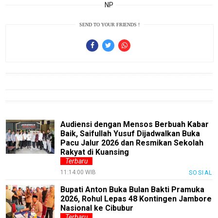
R
NP
K
SEND TO YOUR FRIENDS !
jawabarat
Guide
Money
Liputan
Real
Audiensi dengan Mensos Berbuah Kabar
Baik, Saifullah Yusuf Dijadwalkan Buka
Gadget
Pacu Jalur 2026 dan Resmikan Sekolah
Guide
Rakyat di Kuansing
Terbaru
Cat
11:14:00 WIB
SOSIAL
Food
Bupati Anton Buka Bulan Bakti Pramuka
Lifestyle
2026, Rohul Lepas 48 Kontingen Jambore
Nasional ke Cibubur
Review
Terbaru