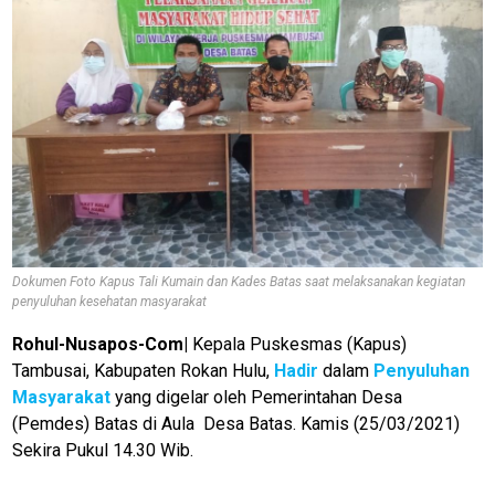
Dokumen Foto Kapus Tali Kumain dan Kades Batas saat melaksanakan kegiatan
penyuluhan kesehatan masyarakat
Rohul-Nusapos-Com|
Kepala Puskesmas (Kapus)
Tambusai, Kabupaten Rokan Hulu,
Hadir
dalam
Penyuluhan
Masyarakat
yang digelar oleh Pemerintahan Desa
(Pemdes) Batas di Aula Desa Batas. Kamis (25/03/2021)
Sekira Pukul 14.30 Wib.