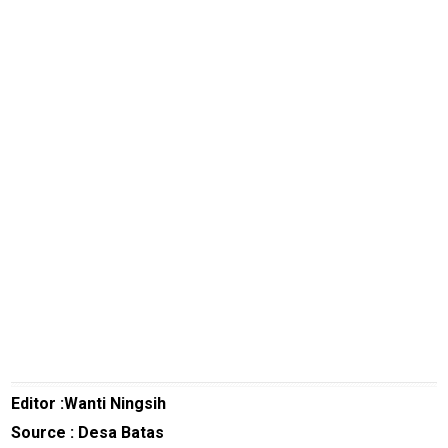
M
E
N
U
Home
N
E
Editor :Wanti Ningsih
T
W
Source : Desa Batas
O