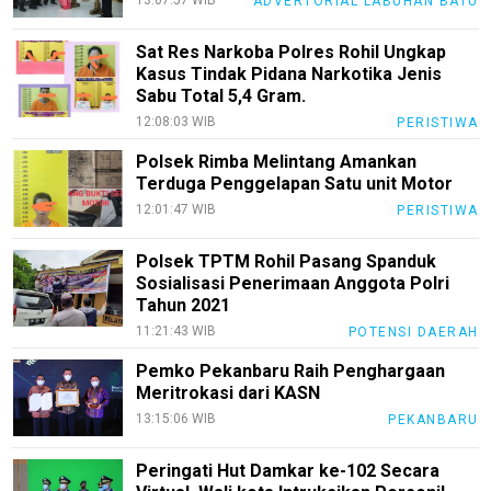
13:07:57 WIB
ADVERTORIAL LABUHAN BATU
Recipes
Sat Res Narkoba Polres Rohil Ungkap
Loker
Kasus Tindak Pidana Narkotika Jenis
Sabu Total 5,4 Gram.
InfoKepri
12:08:03 WIB
PERISTIWA
KuansingTerkini
Polsek Rimba Melintang Amankan
Terduga Penggelapan Satu unit Motor
Bisnis
12:01:47 WIB
PERISTIWA
Sehat
Polsek TPTM Rohil Pasang Spanduk
PotensiRohil
Sosialisasi Penerimaan Anggota Polri
Tahun 2021
LabuhanBatu
11:21:43 WIB
POTENSI DAERAH
Info
Pemko Pekanbaru Raih Penghargaan
Rohul
Meritrokasi dari KASN
Nusapos
13:15:06 WIB
PEKANBARU
Peringati Hut Damkar ke-102 Secara
Karir