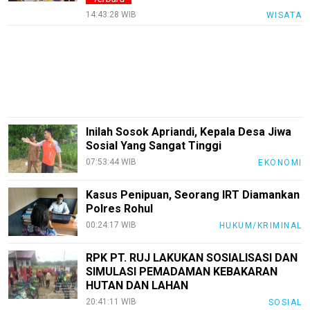
Pinjol
14:43:28 WIB
WISATA
SourceCode
Otomotif
infotorial
Tutor
Theme
Inilah Sosok Apriandi, Kepala Desa Jiwa
Sosial Yang Sangat Tinggi
Sains
07:53:44 WIB
EKONOMI
Finance
Kasus Penipuan, Seorang IRT Diamankan
Entertain
Polres Rohul
Edukasi
00:24:17 WIB
HUKUM/KRIMINAL
InfoTerbaru
RPK PT. RUJ LAKUKAN SOSIALISASI DAN
SIMULASI PEMADAMAN KEBAKARAN
Traveling
HUTAN DAN LAHAN
Sport
20:41:11 WIB
SOSIAL