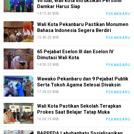
Virtual, Wali kota Intruksikan Personil
Damkar Harus Siap
pendidikan
14:15:43 WIB
PEKANBARU
Kode
Etik
Wali Kota Pekanbaru Pastikan Monumen
Internal
Bahasa Indonesia Segera Berdiri
15:40:25 WIB
PEKANBARU
KEJ
Disclaimer
65 Pejabat Eselon III dan Eselon IV
Dimutasi Wali Kota
Tentang
14:30:23 WIB
PEKANBARU
Kami
Pedoman
Wawako Pekanbaru dan 9 Pejabat Publik
Media
Serta Tokoh Agama Selesai Divaksin
Siber
17:30:03 WIB
PEKANBARU
Redaksi
Wali Kota Pastikan Sekolah Terapkan
Index
Prokes Saat Belajar Tatap Muka
All
16:00:19 WIB
PEKANBARU
BAPPEDA Labuhanbatu Sosialisasikan