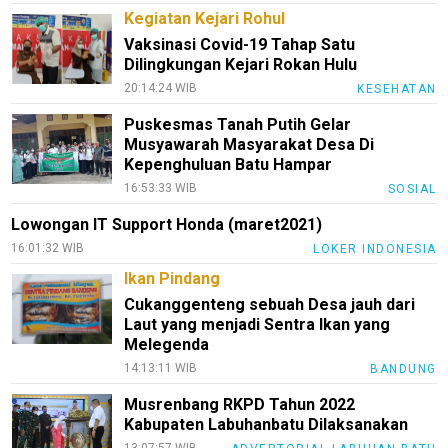
Kegiatan Kejari Rohul
TeknoPedia
Vaksinasi Covid-19 Tahap Satu
Blog
Dilingkungan Kejari Rokan Hulu
20:14:24 WIB
KESEHATAN
Techno
Guide
Puskesmas Tanah Putih Gelar
Musyawarah Masyarakat Desa Di
Automotive
Kepenghuluan Batu Hampar
Guide
16:53:33 WIB
SOSIAL
Trending
Lowongan IT Support Honda (maret2021)
Smartphone
16:01:32 WIB
LOKER INDONESIA
Guide
Ikan Pindang
EduBudaya
Cukanggenteng sebuah Desa jauh dari
Laut yang menjadi Sentra Ikan yang
EduStyle
Melegenda
14:13:11 WIB
TeknoGame
BANDUNG
Musrenbang RKPD Tahun 2022
Economy
Kabupaten Labuhanbatu Dilaksanakan
Tekno