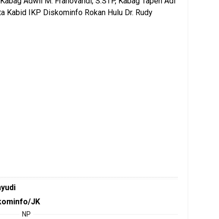
P, Kabag Adwil M. Franovandi, S.STP, Kabag Tapen Adi
rta Kabid IKP Diskominfo Rokan Hulu Dr. Rudy
hyudi
kominfo/JK
NP