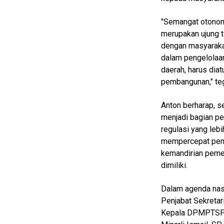
Finance
"Semangat otonom
Entertain
merupakan ujung 
dengan masyaraka
Edukasi
dalam pengelolaan
InfoTerbaru
daerah, harus dia
pembangunan," te
Traveling
Sport
Anton berharap, 
menjadi bagian pe
TeknoPedia
regulasi yang leb
Blog
mempercepat pem
kemandirian peme
Techno
dimiliki.
Guide
Automotive
Dalam agenda nasi
Guide
Penjabat Sekretari
Trending
Kepala DPMPTSP M