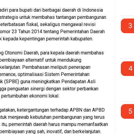
diri para bupati dari berbagai daerah di Indonesia
m strategis untuk membahas tantangan pembangunan
3
keterbatasan fiskal, sekaligus mengawal revisi
mor 23 Tahun 2014 tentang Pemerintahan Daerah
ak kepada kepentingan pemerintah kabupaten.
og Otonomi Daerah, para kepala daerah membahas
 pembiayaan alternatif untuk mendukung
4
elanjutan. Pembahasan meliputi penerapan
ernance, optimalisasi Sistem Pemerintahan
nik (SPBE) guna meningkatkan Pendapatan Asli
gga penguatan sinergi dengan sektor perbankan
pertumbuhan ekonomi lokal.
5
gatakan, ketergantungan terhadap APBN dan APBD
 untuk menjawab kebutuhan pembangunan yang terus
a itu, pemerintah daerah harus mampu memanfaatkan
pembiayaan yang sah, inovatif, dan berkelanjutan.