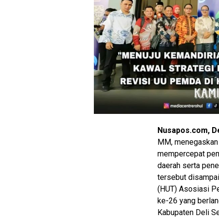
Nusapos.com, De
MM, menegaskan 
mempercepat pemb
daerah serta pen
M
tersebut disampai
E
(HUT) Asosiasi P
N
U
ke-26 yang berlan
Kabupaten Deli Se