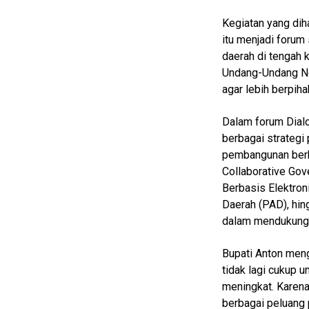
Kegiatan yang diha
Home
itu menjadi foru
kabupaten
daerah di tengah 
rokan hulu
Undang-Undang No
agar lebih berpih
N
E
Dalam forum Dial
T
W
berbagai strategi
O
pembangunan berk
R
K
Collaborative Gov
Berbasis Elektro
Daerah (PAD), hin
dalam mendukung 
jawabarat
Guide
Bupati Anton men
tidak lagi cukup
Money
meningkat. Karen
Liputan
berbagai peluang 