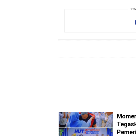
PotensiRohil
SEN
LabuhanBatu
Info
Rohul
Nusapos
Karir
pendidikan
Kode
Etik
Internal
KEJ
Momen
Disclaimer
Tegask
Tentang
Pemeri
Kami