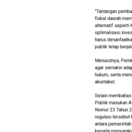
Real
"Tantangan pemb
Gadget
fiskal daerah mem
Guide
alternatif sepert
Cat
optimalisasi inve
Food
harus dimanfaatka
publik tetap berja
Lifestyle
Review
Menurutnya, Pemk
Pinjol
agar semakin adap
hukum, serta mend
SourceCode
akuntabel.
Otomotif
Selain membahas s
infotorial
Publik masukan A
Tutor
Nomor 23 Tahun 20
regulasi tersebu
Theme
antara pemerintah
Sains
kepada masyarakat 