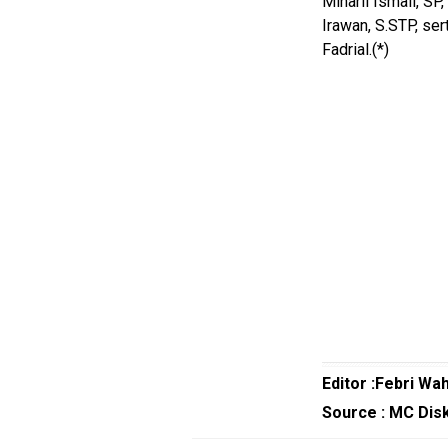
Minarli Ismail, S
Smartphone
Irawan, S.STP, se
Guide
Fadrial.(*)
EduBudaya
EduStyle
TeknoGame
Economy
Tekno
Recipes
Loker
InfoKepri
KuansingTerkini
Editor :Febri Wa
Bisnis
Source : MC Dis
Sehat