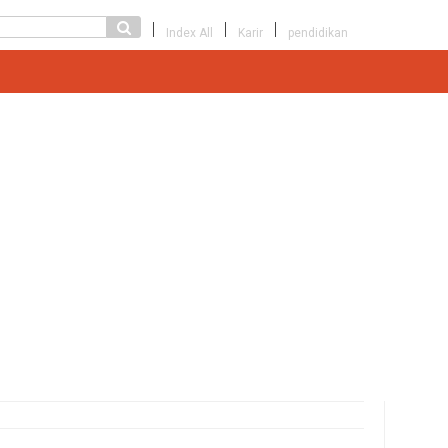
Index All
Karir
pendidikan