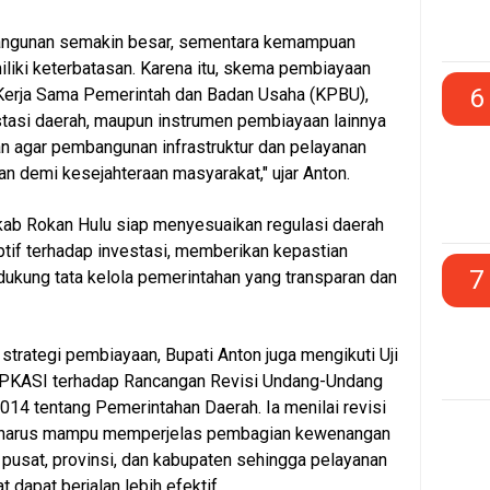
angunan semakin besar, sementara kemampuan
iliki keterbatasan. Karena itu, skema pembiayaan
6
i Kerja Sama Pemerintah dan Badan Usaha (KPBU),
stasi daerah, maupun instrumen pembiayaan lainnya
n agar pembangunan infrastruktur dan pelayanan
lan demi kesejahteraan masyarakat," ujar Anton.
ab Rokan Hulu siap menyesuaikan regulasi daerah
tif terhadap investasi, memberikan kepastian
7
ukung tata kelola pemerintahan yang transparan dan
trategi pembiayaan, Bupati Anton juga mengikuti Uji
PKASI terhadap Rancangan Revisi Undang-Undang
14 tentang Pemerintahan Daerah. Ia menilai revisi
t harus mampu memperjelas pembagian kewenangan
 pusat, provinsi, dan kabupaten sehingga pelayanan
dapat berjalan lebih efektif.