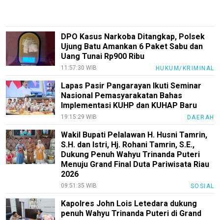
Recipes
Loker
DPO Kasus Narkoba Ditangkap, Polsek
InfoKepri
Ujung Batu Amankan 6 Paket Sabu dan
Uang Tunai Rp900 Ribu
KuansingTerkini
11:57:30 WIB
HUKUM/KRIMINAL
Bisnis
Lapas Pasir Pangarayan Ikuti Seminar
Nasional Pemasyarakatan Bahas
Sehat
Implementasi KUHP dan KUHAP Baru
PotensiRohil
19:15:29 WIB
DAERAH
LabuhanBatu
Wakil Bupati Pelalawan H. Husni Tamrin,
S.H. dan Istri, Hj. Rohani Tamrin, S.E.,
Info
Dukung Penuh Wahyu Trinanda Puteri
Rohul
Menuju Grand Final Duta Pariwisata Riau
2026
Nusapos
09:51:35 WIB
SOSIAL
Kapolres John Lois Letedara dukung
Karir
penuh Wahyu Trinanda Puteri di Grand