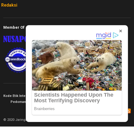
Redaksi
Member Of
×
Kode Etik Internal
KEJ
Disclaimer
Tentang Kami
Pedoman Media Siber
Redaksi
© 2020 Jaringan Informasi. All rights reserved.