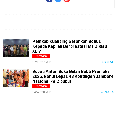
TeknoPedia
Blog
Techno
Guide
Automotive
Pemkab Kuansing Serahkan Bonus
Guide
Kepada Kapilah Berprestasi MTQ Riau
XLIV
Trending
Terbaru
Smartphone
17:10:27 WIB
SOSIAL
Guide
Bupati Anton Buka Bulan Bakti Pramuka
EduBudaya
2026, Rohul Lepas 48 Kontingen Jambore
Nasional ke Cibubur
EduStyle
Terbaru
14:43:28 WIB
WISATA
TeknoGame
Economy
Tekno