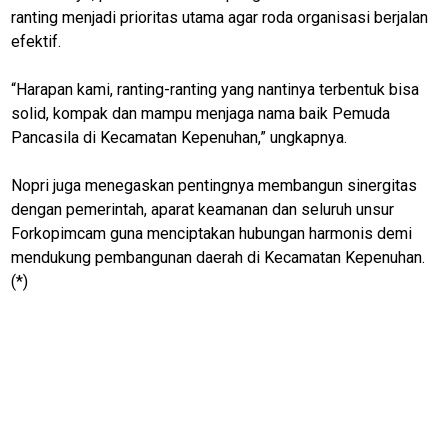
K
ranting menjadi prioritas utama agar roda organisasi berjalan
efektif.
“Harapan kami, ranting-ranting yang nantinya terbentuk bisa
jawabarat
solid, kompak dan mampu menjaga nama baik Pemuda
Guide
Pancasila di Kecamatan Kepenuhan,” ungkapnya.
Money
Nopri juga menegaskan pentingnya membangun sinergitas
Liputan
dengan pemerintah, aparat keamanan dan seluruh unsur
Forkopimcam guna menciptakan hubungan harmonis demi
Real
mendukung pembangunan daerah di Kecamatan Kepenuhan.
Gadget
(*)
Guide
Cat
Food
Lifestyle
Review
Pinjol