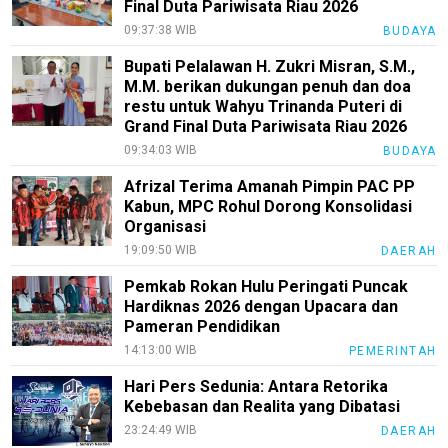
Final Duta Pariwisata Riau 2026
pendidikan
09:37:38 WIB
BUDAYA
Kode
Bupati Pelalawan H. Zukri Misran, S.M.,
Etik
M.M. berikan dukungan penuh dan doa
Internal
restu untuk Wahyu Trinanda Puteri di
KEJ
Grand Final Duta Pariwisata Riau 2026
09:34:03 WIB
BUDAYA
Disclaimer
Afrizal Terima Amanah Pimpin PAC PP
Tentang
Kabun, MPC Rohul Dorong Konsolidasi
Kami
Organisasi
Pedoman
19:09:50 WIB
DAERAH
Media
Pemkab Rokan Hulu Peringati Puncak
Siber
Hardiknas 2026 dengan Upacara dan
Pameran Pendidikan
Redaksi
14:13:00 WIB
PEMERINTAH
Index
All
Hari Pers Sedunia: Antara Retorika
Kebebasan dan Realita yang Dibatasi
23:24:49 WIB
DAERAH