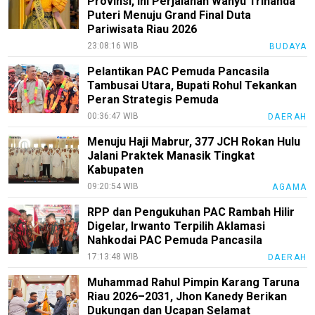
Provinsi, Ini Perjalanan Wahyu Trinanda
Puteri Menuju Grand Final Duta
Pariwisata Riau 2026
23:08:16 WIB
BUDAYA
Pelantikan PAC Pemuda Pancasila
Tambusai Utara, Bupati Rohul Tekankan
Peran Strategis Pemuda
00:36:47 WIB
DAERAH
Menuju Haji Mabrur, 377 JCH Rokan Hulu
Jalani Praktek Manasik Tingkat
Kabupaten
09:20:54 WIB
AGAMA
RPP dan Pengukuhan PAC Rambah Hilir
Digelar, Irwanto Terpilih Aklamasi
Nahkodai PAC Pemuda Pancasila
17:13:48 WIB
DAERAH
Muhammad Rahul Pimpin Karang Taruna
Riau 2026–2031, Jhon Kanedy Berikan
Dukungan dan Ucapan Selamat