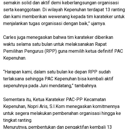
semakin solid dan aktif demi keberlangsungan organisasi
serta keanggotaan. Di wilayah Kepenuhan terdapat 13 ranting
dan kami memberikan wewenang kepada tim karateker untuk
menjalankan tugas organisasi dengan baik,” ujarnya.
Carles juga menegaskan bahwa tim karateker diberikan
M
E
waktu selama satu bulan untuk melaksanakan Rapat
N
Pemilihan Pengurus (RPP) guna memilih ketua definitif PAC
U
Kepenuhan.
“Harapan kami, dalam satu bulan ke depan RPP sudah
Home
terlaksana sehingga PAC Kepenuhan bisa kembali aktif
kabupaten
sepenuhnya pada Juni mendatang,” tambahnya.
rokan hulu
Sementara itu, Ketua Karateker PAC-PP Kecamatan
N
Kepenuhan, Nopri Aris, S.I.Kom menegaskan komitmennya
E
untuk segera melakukan pembenahan organisasi hingga ke
T
W
tingkat ranting.
O
Menurutnya, pembentukan dan pengaktifan kembali 13
R