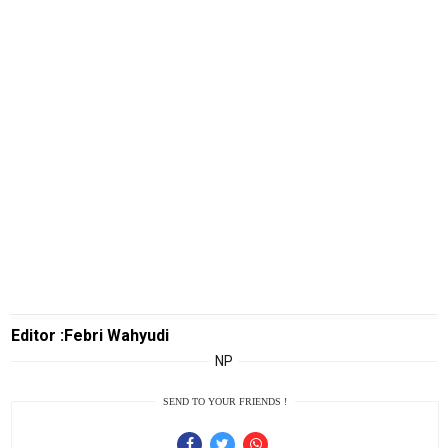
SourceCode
Otomotif
infotorial
Tutor
Theme
Sains
Finance
Entertain
Edukasi
Editor :Febri Wahyudi
InfoTerbaru
NP
Traveling
SEND TO YOUR FRIENDS !
Sport