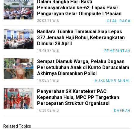
Dalam Rangka Hari Bakti
Pemasyarakatan ke-62, Lapas Pasir
Pangarayan Gelar Olimpiade L’Pasian
20:02:11 WIB
OLAH RAGA
Bandara Tuanku Tambusai Siap Lepas
377 Jemaah Haji Rohul, Keberangkatan
Dimulai 28 April
19:48:37 WIB
PEMERINTAH
Sempat Diamuk Warga, Pelaku Dugaan
Persetubuhan Anak di Kunto Darussalam
Akhirnya Diamankan Polisi
19:05:54 WIB
HUKUM/KRIMINAL
Penyerahan SK Karateker PAC
Kepenuhan Hulu, MPC PP Targetkan
Percepatan Struktur Organisasi
16:38:02 WIB
DAERAH
Related Topics