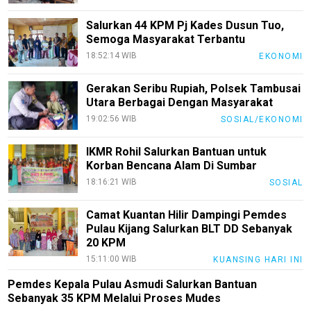
Sehat
Salurkan 44 KPM Pj Kades Dusun Tuo,
Semoga Masyarakat Terbantu
PotensiRohil
18:52:14 WIB
EKONOMI
LabuhanBatu
Gerakan Seribu Rupiah, Polsek Tambusai
Info
Utara Berbagai Dengan Masyarakat
Rohul
19:02:56 WIB
SOSIAL/EKONOMI
Nusapos
IKMR Rohil Salurkan Bantuan untuk
Korban Bencana Alam Di Sumbar
Karir
18:16:21 WIB
SOSIAL
pendidikan
Camat Kuantan Hilir Dampingi Pemdes
Kode
Pulau Kijang Salurkan BLT DD Sebanyak
Etik
20 KPM
Internal
15:11:00 WIB
KUANSING HARI INI
KEJ
Pemdes Kepala Pulau Asmudi Salurkan Bantuan
Disclaimer
Sebanyak 35 KPM Melalui Proses Mudes