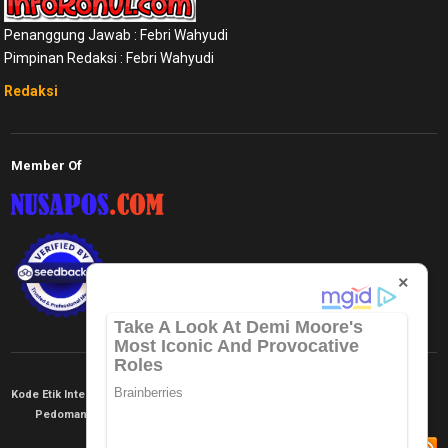
Penanggung Jawab : Febri Wahyudi
Pimpinan Redaksi : Febri Wahyudi
Redaksi
Member Of
×
Kode Etik Internal
KEJ
Disclaimer
Tentang Kami
Pedoman Media Siber
Redaksi