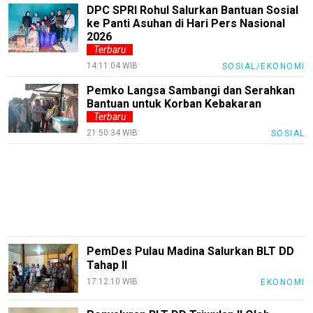
DPC SPRI Rohul Salurkan Bantuan Sosial
Sains
ke Panti Asuhan di Hari Pers Nasional
2026
Finance
Terbaru
14:11:04 WIB
SOSIAL/EKONOMI
Entertain
Pemko Langsa Sambangi dan Serahkan
Edukasi
Bantuan untuk Korban Kebakaran
Terbaru
InfoTerbaru
21:50:34 WIB
SOSIAL
Traveling
Sport
TeknoPedia
Blog
Techno
PemDes Pulau Madina Salurkan BLT DD
Guide
Tahap II
17:12:10 WIB
EKONOMI
Automotive
Guide