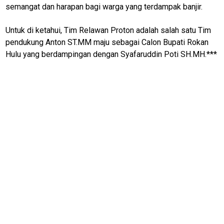
semangat dan harapan bagi warga yang terdampak banjir.
Untuk di ketahui, Tim Relawan Proton adalah salah satu Tim
Home
pendukung Anton ST.MM maju sebagai Calon Bupati Rokan
Hulu yang berdampingan dengan Syafaruddin Poti SH.MH.***
kabupaten
rokan hulu
N
E
T
W
O
R
K
jawabarat
Guide
Money