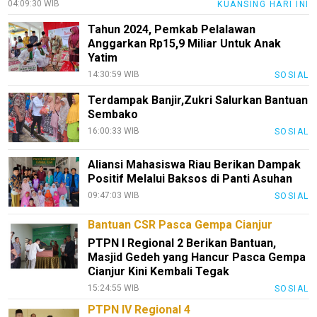
04:09:30 WIB
KUANSING HARI INI
Tentang
Kami
Tahun 2024, Pemkab Pelalawan
Anggarkan Rp15,9 Miliar Untuk Anak
Pedoman
Yatim
Media
14:30:59 WIB
SOSIAL
Siber
Terdampak Banjir,Zukri Salurkan Bantuan
Redaksi
Sembako
Index
16:00:33 WIB
SOSIAL
All
Aliansi Mahasiswa Riau Berikan Dampak
Positif Melalui Baksos di Panti Asuhan
09:47:03 WIB
SOSIAL
Bantuan CSR Pasca Gempa Cianjur
PTPN I Regional 2 Berikan Bantuan,
Masjid Gedeh yang Hancur Pasca Gempa
Cianjur Kini Kembali Tegak
15:24:55 WIB
SOSIAL
PTPN IV Regional 4