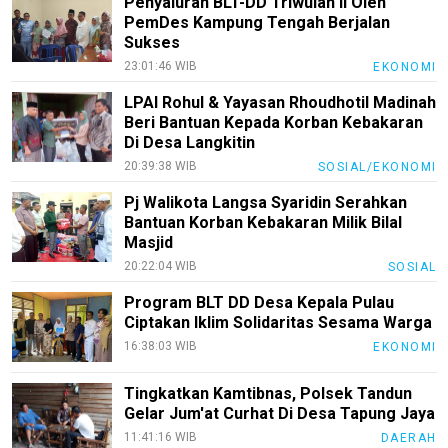
Penyaluran BLT-DD Triwulan II Oleh
Trending
PemDes Kampung Tengah Berjalan
Sukses
Smartphone
23:01:46 WIB
EKONOMI
Guide
LPAI Rohul & Yayasan Rhoudhotil Madinah
EduBudaya
Beri Bantuan Kepada Korban Kebakaran
Di Desa Langkitin
EduStyle
20:39:38 WIB
SOSIAL/EKONOMI
TeknoGame
Pj Walikota Langsa Syaridin Serahkan
Economy
Bantuan Korban Kebakaran Milik Bilal
Masjid
Tekno
20:22:04 WIB
SOSIAL
Recipes
Program BLT DD Desa Kepala Pulau
Ciptakan Iklim Solidaritas Sesama Warga
Loker
16:38:03 WIB
EKONOMI
InfoKepri
Tingkatkan Kamtibnas, Polsek Tandun
KuansingTerkini
Gelar Jum'at Curhat Di Desa Tapung Jaya
Bisnis
11:41:16 WIB
DAERAH