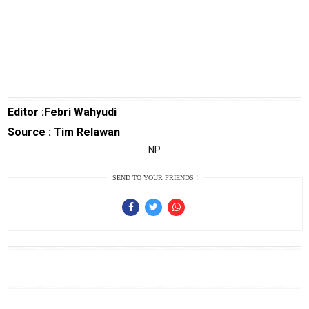
Liputan
Real
Gadget
Guide
Cat
Editor :Febri Wahyudi
Food
Source : Tim Relawan
Lifestyle
NP
Review
Pinjol
SEND TO YOUR FRIENDS !
SourceCode
Otomotif
infotorial
Tutor
Theme