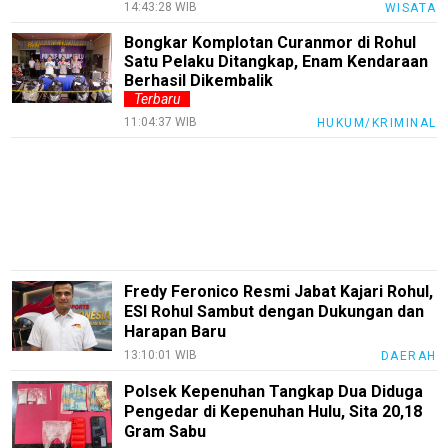
Tekno
14:43:28 WIB
WISATA
Recipes
Bongkar Komplotan Curanmor di Rohul
Satu Pelaku Ditangkap, Enam Kendaraan
Loker
Berhasil Dikembalik
Terbaru
InfoKepri
11:04:37 WIB
HUKUM/KRIMINAL
KuansingTerkini
Bisnis
Sehat
PotensiRohil
Fredy Feronico Resmi Jabat Kajari Rohul,
LabuhanBatu
ESI Rohul Sambut dengan Dukungan dan
Info
Harapan Baru
Rohul
13:10:01 WIB
DAERAH
Nusapos
Polsek Kepenuhan Tangkap Dua Diduga
Pengedar di Kepenuhan Hulu, Sita 20,18
Gram Sabu
Karir