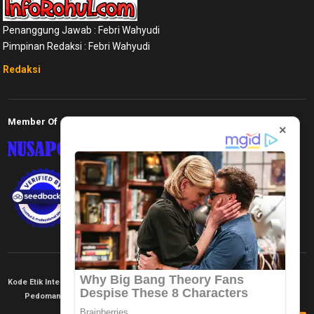
Penanggung Jawab : Febri Wahyudi
Pimpinan Redaksi : Febri Wahyudi
Redaksi
Member Of
×
Kode Etik Internal
KEJ
Disclaimer
Tentang Kami
Pedoman Media Siber
Redaksi