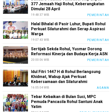
377 Jemaah Haji Rohul, Keberangkatan
Dimulai 28 April
19:48:37 WIB
PEMERINTAH
Halal Bihalal di Pasir Luhur, Bupati Rohul
Perkuat Silaturahmi dan Serap Aspirasi
Warga
19:07:43 WIB
PEMERINTAH
Sertijab Sekda Rohul, Yusmar Dorong
Reformasi Kinerja dan Budaya Kerja ASN
20:00:06 WIB
PEMERINTAH
Idul Fitri 1447 H di Rohul Berlangsung
Khidmat, Wabup Ajak Perkuat
Kebersamaan dan Silaturahmi
16:05:04 WIB
AGAMA
Tebar Kebaikan di Bulan Suci, MPC
Pemuda Pancasila Rohul Santuni Anak
Yatim