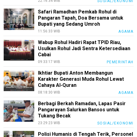
22:16:34 WIB
SOSIAL/EKONOMI
Safari Ramadhan Pemkab Rohul di
Pangaran Tapah, Doa Bersama untuk
Bupati yang Sedang Umroh
11:56:33 WIB
AGAMA
Wabup Rohul Hadiri Rapat TPID Riau,
Usulkan Rohul Jadi Sentra Ketersediaan
Cabai
09:33:17 WIB
PEMERINTAH
Ikhtiar Bupati Anton Membangun
Karakter Generasi Muda Rohul Lewat
Cahaya Al-Quran
08:18:30 WIB
AGAMA
Berbagi Berkah Ramadan, Lapas Pasir
Pangarayan Salurkan Bansos untuk
Tukang Becak
23:29:23 WIB
SOSIAL/EKONOMI
Polisi Humanis di Tengah Terik, Personel