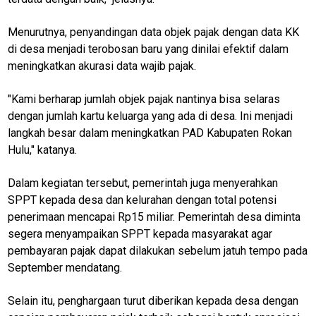
O
R
K
Menurutnya, penyandingan data objek pajak dengan data KK
di desa menjadi terobosan baru yang dinilai efektif dalam
meningkatkan akurasi data wajib pajak.
jawabarat
"Kami berharap jumlah objek pajak nantinya bisa selaras
Guide
dengan jumlah kartu keluarga yang ada di desa. Ini menjadi
Money
langkah besar dalam meningkatkan PAD Kabupaten Rokan
Hulu," katanya.
Liputan
Real
Dalam kegiatan tersebut, pemerintah juga menyerahkan
SPPT kepada desa dan kelurahan dengan total potensi
Gadget
penerimaan mencapai Rp15 miliar. Pemerintah desa diminta
Guide
segera menyampaikan SPPT kepada masyarakat agar
Cat
pembayaran pajak dapat dilakukan sebelum jatuh tempo pada
Food
September mendatang.
Lifestyle
Selain itu, penghargaan turut diberikan kepada desa dengan
Review