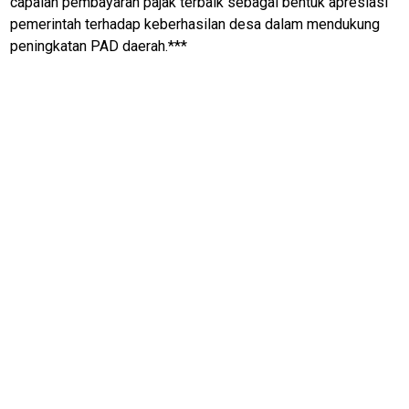
capaian pembayaran pajak terbaik sebagai bentuk apresiasi
Pinjol
pemerintah terhadap keberhasilan desa dalam mendukung
SourceCode
peningkatan PAD daerah.***
Otomotif
infotorial
Tutor
Theme
Sains
Finance
Entertain
Edukasi
InfoTerbaru
Traveling
Sport