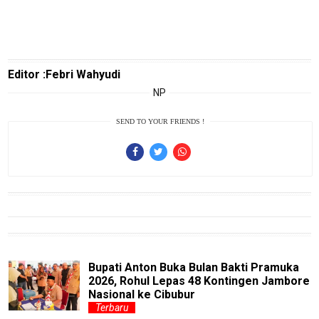
TeknoPedia
Blog
Editor :Febri Wahyudi
Techno
Guide
NP
Automotive
SEND TO YOUR FRIENDS !
Guide
Trending
Smartphone
Guide
EduBudaya
EduStyle
Bupati Anton Buka Bulan Bakti Pramuka
TeknoGame
2026, Rohul Lepas 48 Kontingen Jambore
Nasional ke Cibubur
Economy
Terbaru