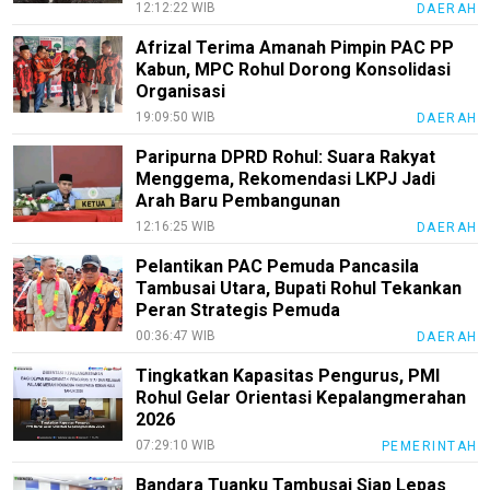
12:12:22 WIB
DAERAH
pendidikan
Afrizal Terima Amanah Pimpin PAC PP
Kabun, MPC Rohul Dorong Konsolidasi
Kode
Organisasi
Etik
Internal
19:09:50 WIB
DAERAH
Paripurna DPRD Rohul: Suara Rakyat
KEJ
Menggema, Rekomendasi LKPJ Jadi
Disclaimer
Arah Baru Pembangunan
12:16:25 WIB
DAERAH
Tentang
Kami
Pelantikan PAC Pemuda Pancasila
Tambusai Utara, Bupati Rohul Tekankan
Pedoman
Peran Strategis Pemuda
Media
00:36:47 WIB
DAERAH
Siber
Tingkatkan Kapasitas Pengurus, PMI
Redaksi
Rohul Gelar Orientasi Kepalangmerahan
2026
Index
All
07:29:10 WIB
PEMERINTAH
Bandara Tuanku Tambusai Siap Lepas