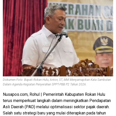
Dokumen Foto: Bupati Rokan Hulu, Anton, ST,.MM Menyamapikan Kata Sambutan
Dalam Agenda Kegiatan Penyerahan SPPT-PBB P2 Tahun 2026.
Nusapos.com, Rohul | Pemerintah Kabupaten Rokan Hulu
terus memperkuat langkah dalam meningkatkan Pendapatan
Asli Daerah (PAD) melalui optimalisasi sektor pajak daerah.
Salah satu strategi baru yang mulai diterapkan pada tahun