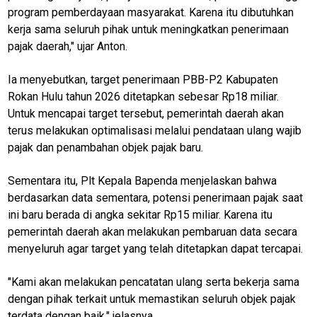
program pemberdayaan masyarakat. Karena itu dibutuhkan
kerja sama seluruh pihak untuk meningkatkan penerimaan
pajak daerah," ujar Anton.
Ia menyebutkan, target penerimaan PBB-P2 Kabupaten
Rokan Hulu tahun 2026 ditetapkan sebesar Rp18 miliar.
M
Untuk mencapai target tersebut, pemerintah daerah akan
E
N
terus melakukan optimalisasi melalui pendataan ulang wajib
U
pajak dan penambahan objek pajak baru.
Sementara itu, Plt Kepala Bapenda menjelaskan bahwa
berdasarkan data sementara, potensi penerimaan pajak saat
Home
ini baru berada di angka sekitar Rp15 miliar. Karena itu
kabupaten
pemerintah daerah akan melakukan pembaruan data secara
rokan hulu
menyeluruh agar target yang telah ditetapkan dapat tercapai.
N
"Kami akan melakukan pencatatan ulang serta bekerja sama
E
T
dengan pihak terkait untuk memastikan seluruh objek pajak
W
terdata dengan baik," jelasnya.